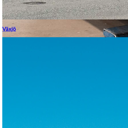
Växjö
Byte av vindruta
Mazda
Fordonstyp
Mopedbil
Pickup
Transportbil
Personbil
Visa alla fordon