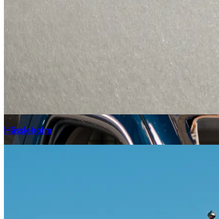
Hässleholm
Citroën