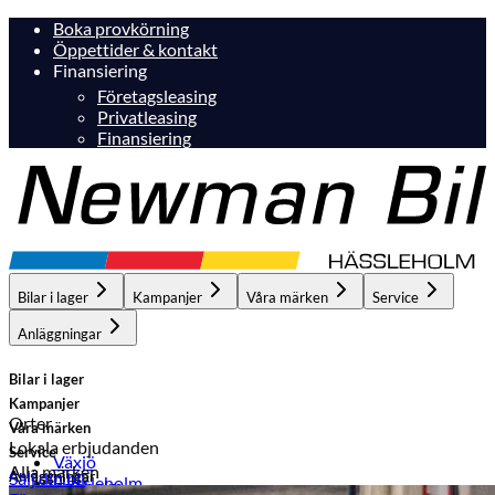
Boka provkörning
Öppettider & kontakt
Finansiering
Företagsleasing
Privatleasing
Finansiering
Bilar i lager
Kampanjer
Våra märken
Service
Anläggningar
Bilar i lager
Kampanjer
Orter
Våra märken
Lokala erbjudanden
Service
Växjö
Alla märken
Anläggningar
Sälj din bil
Hässleholm
Hässleholm