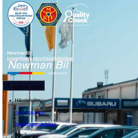
NewmanBil
Integritetspolicy
Visselblåsning
Opel
KONTAKTA OSS
Hässleholm
0451-384 000
info@newmanbil.se