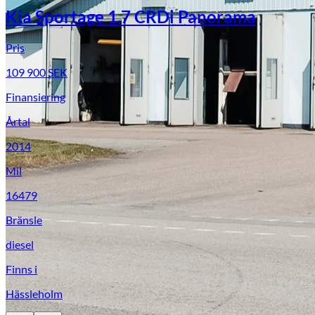
Kia Sportage 1.7 CRDi Panorama
Pris
109 900
SEK
Finansiering
Årtal
2014
Mil
16479
Bränsle
diesel
Finns i
Hässleholm