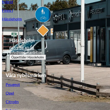
hybrid
Finns i
Hässleholm
Hässleholm
0451-38 40 00
info@newmanbil.se
Öppettider
Hässleholm
Våra nybilsmärken
Peugeot
Opel
Citroën