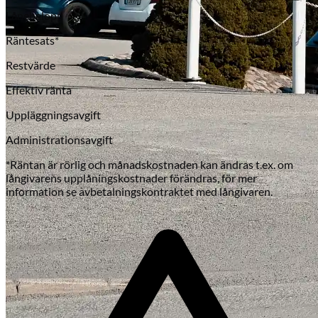
Lånebelopp
Räntesats*
Restvärde
Effektiv ränta
Uppläggningsavgift
Administrationsavgift
*Räntan är rörlig och månadskostnaden kan ändras t.ex. om
långivarens upplåningskostnader förändras, för mer
information se avbetalningskontraktet med långivaren.