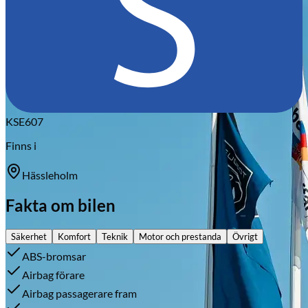
KSE607
Finns i
Hässleholm
Fakta om bilen
Säkerhet
Komfort
Teknik
Motor och prestanda
Övrigt
ABS-bromsar
Airbag förare
Airbag passagerare fram