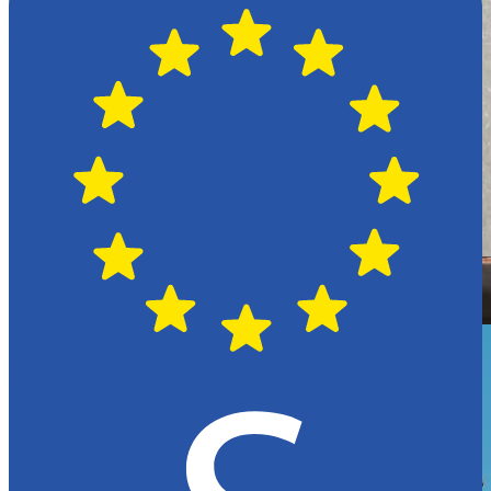
Hässleholm
Citroën