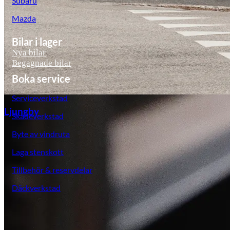
Subaru
Mazda
Bilar i lager
Nya bilar
Begagnade bilar
Boka service
Serviceverkstad
Ljungby
Skadeverkstad
Byte av vindruta
Laga stenskott
Tillbehör & reservdelar
Däckverkstad