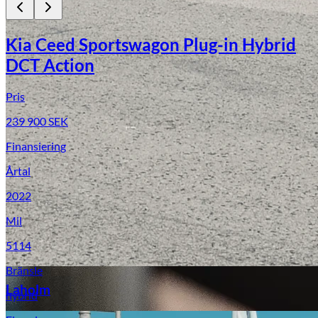
Kia Ceed Sportswagon Plug-in Hybrid
DCT Action
Pris
239 900
SEK
Finansiering
Laga stenskott
Årtal
2022
Mil
5114
Bränsle
Laholm
hybrid