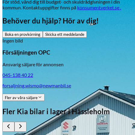
För stöd, vänd dig till budget- och skuldrådgivningen i din
kommun. Kontaktuppgifter finns på
konsumentverket.se .
Behöver du hjälp? Hör av dig!
Boka en provkörning
Skicka ett meddelande
Ingen bild
Försäljningen OPC
Ansvarig säljare för annonsen
045-138 40 22
forsaljning.wismo@newmanbil.se
Fler av våra säljare
Fler
Kia
bilar i lager
i Hässleholm