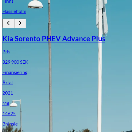
Finns i
Hässleholm
Kia Sorento PHEV Advance Plus
Pris
329 900
SEK
Finansiering
Årtal
2021
Mil
14625
Bränsle