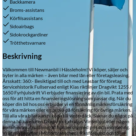
Backkamera
Broms-assistans
Körfilsassistans
Sidoairbags
Skadeverkstad
Sidokrockgardiner
Trötthetsvarnare
Beskrivning
Välkommen till Newmanbil i Hässleholm! Vi köper, säljer och
byter in alla märken – även bilar med lån eller företagsleasing.
Årsskatt: 360:- Besiktigad till och med Leasbar för företag
Servicehistorik Fullservad enligt Kias riktlinjer Dragvikt 1255 /
1650 Fyrhjulsdrift Vi erbjuder finansiering av din bil. Prata med
oss för att hitta en finansieringslösning som passar dig. När du
köper din bil hos oss erbjuder vi en förmånlig märkesförsäkring
för våra märken eller en prova på försäkring för övriga märken.
Till alla våra bilar kan ni köpa till vinterdäck. Saknar du något på
denna bil kanske en Dragkrok Extraljus Vinterhjul eller någon
annan extrautrustning. Vi hjälper dig med pris och montering.
Vi är medlemmar i Motorbranschens Riksförbund och följer