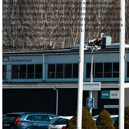
deras krav och riktlinjer. Alla våra bilar är varudeklarerade.
Garanti ingår alltid i ditt bilköp. För extra trygghet finns även
MRF-Premiumgaranti att köpa till. Hos oss hittar du olika
drivmedel som Bensin Diesel Elbil Hybrid Plugin Xfuel Etanol.
Välkommen in till vår bilhall i Hässleholm – vi hjälper dig hitta
rätt bil för dina behov! Ring oss på : 0451-384022 eller mejla
oss: forsaljning.wismo@newmanbil.se
Beräkna finansiering
Låneperiod
Subaru
36
månader
Kontantinsats
20
%
Restvärde
50
%
Månadsbetalning