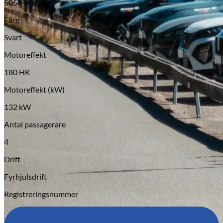
5050 mil
Serviceverkstad
Färg
Svart
Motoreffekt
180 HK
Motoreffekt (kW)
132 kW
Antal passagerare
4
Drift
Fyrhjulsdrift
Registreringsnummer