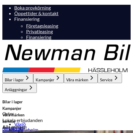
Boka provkörning
Öppettider & kontakt
Finansiering
Företagsleasing
Privatleasing
Finansiering
Bilar i lager
Kampanjer
Våra märken
Service
Anläggningar
Bilar i lager
Kampanjer
Orter
Våra märken
Lokala erbjudanden
Service
Växjö
Alla märken
Anläggningar
Sälj din bil
Hässleholm
Hässleholm