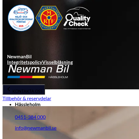
NewmanBil
Integritetspolicy
Visselblåsning
KONTAKTA OSS
Tillbehör & reservdelar
Hässleholm
0451-384 000
info@newmanbil.se