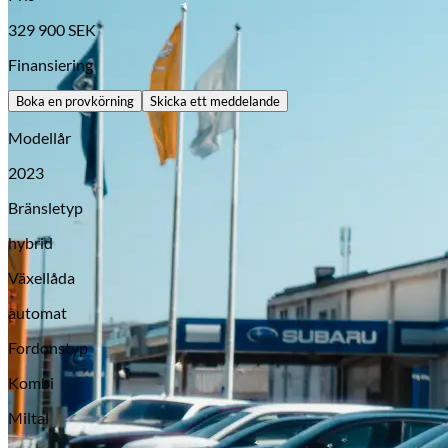
329 900
SEK
Finansiering
Boka en provkörning
Skicka ett meddelande
Modellår
2023
Bränsletyp
hybrid
Opel
Växellåda
automat
Fordonstyp
Kombi
Miltal