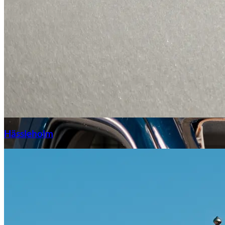
Hässleholm
Citroën