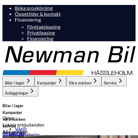
Boka provkörning
Öppettider & kontakt
Finansiering
Företagsleasing
Privatleasing
Finansiering
Bilar i lager
Kampanjer
Våra märken
Service
Anläggningar
Bilar i lager
Kampanjer
Orter
Våra märken
Lokala erbjudanden
Service
Växjö
Alla märken
Anläggningar
Sälj din bil
Hässleholm
Hässleholm