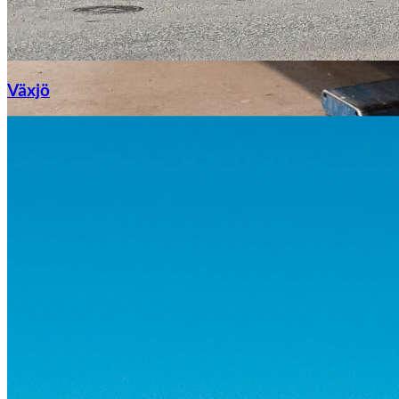
Växjö
Byte av vindruta
Mazda
Fordonstyp
Mopedbil
Pickup
Transportbil
Personbil
Visa alla fordon