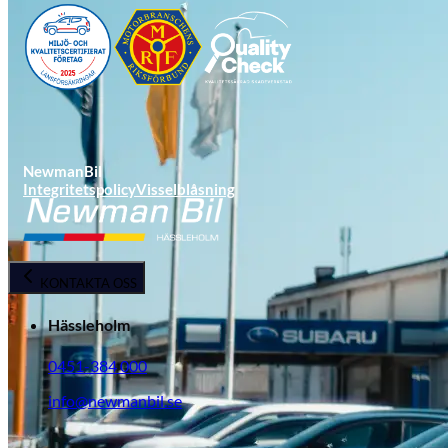
NewmanBil
Integritetspolicy
Visselblåsning
Opel
KONTAKTA OSS
Hässleholm
0451-384 000
info@newmanbil.se