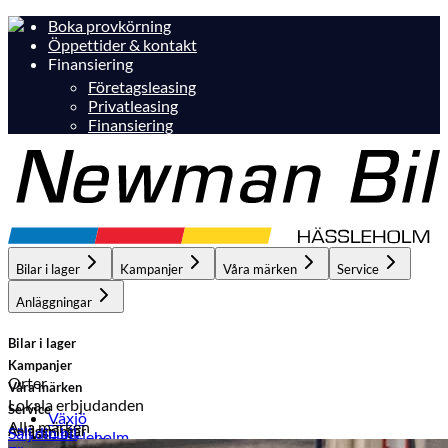
Boka provkörning
Öppettider & kontakt
Finansiering
Företagsleasing
Privatleasing
Finansiering
Bilar i lager
Kampanjer
Våra märken
Service
Anläggningar
Bilar i lager
Kampanjer
Orter
Våra märken
Lokala erbjudanden
Service
Växjö
Alla märken
Anläggningar
Sälj din bil
Hässleholm
Hässleholm