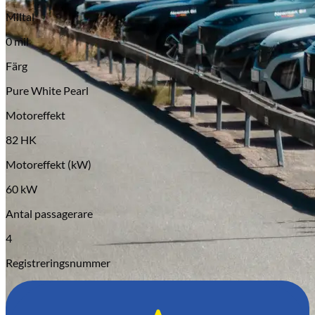
Serviceverkstad
Miltal
0 mil
Färg
Pure White Pearl
Motoreffekt
82 HK
Motoreffekt (kW)
60 kW
Antal passagerare
4
Registreringsnummer