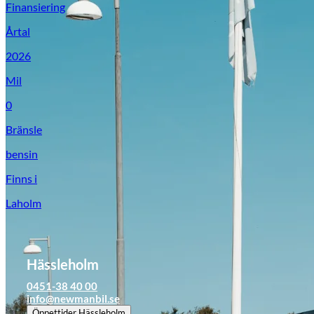
Finansiering
Årtal
2026
Mil
0
Bränsle
bensin
Finns i
Laholm
Hässleholm
0451-38 40 00
info@newmanbil.se
Öppettider
Hässleholm