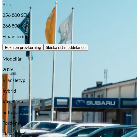
Pris
256 800
SEK
266 800
SEK
Finansiering
Boka en provkörning
Skicka ett meddelande
Modellår
2026
Opel
Bränsletyp
hybrid
Växellåda
automat
Fordonstyp
Halvkombi