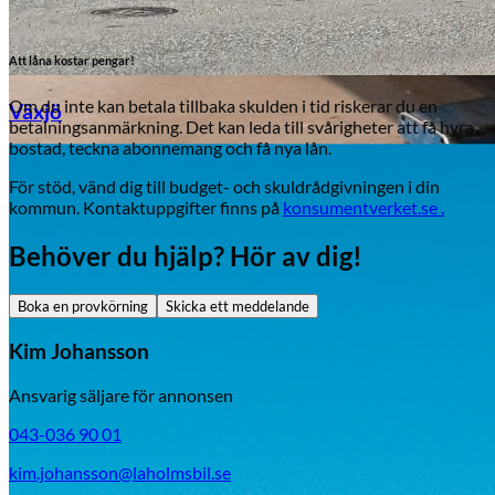
Att låna kostar pengar!
Om du inte kan betala tillbaka skulden i tid riskerar du en
Växjö
betalningsanmärkning. Det kan leda till svårigheter att få hyra
bostad, teckna abonnemang och få nya lån.
Byte av vindruta
För stöd, vänd dig till budget- och skuldrådgivningen i din
kommun. Kontaktuppgifter finns på
konsumentverket.se .
Behöver du hjälp? Hör av dig!
Boka en provkörning
Skicka ett meddelande
Kim Johansson
Mazda
Ansvarig säljare för annonsen
Fordonstyp
043-036 90 01
Mopedbil
Pickup
Transportbil
Personbil
kim.johansson@laholmsbil.se
Visa alla fordon