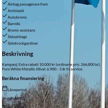
Airbag passagerare fram
Antisladd
Autobroms
Skadeverkstad
Barnlås
Broms-assistans
Sidoairbags
Sidokrockgardiner
Beskrivning
Kampanj: Extra rabatt 10.000 kr (ordinarie pris: 266.800 kr).
Pure White Metallic tillval: 6.900:- 3 år fri service.
Beräkna finansiering
Låneperiod
36
månader