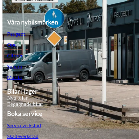
Våra nybilsmärken
Peugeot
Opel
Citroën
Subaru
Mazda
Bilar i lager
Nya bilar
Begagnade bilar
Boka service
Serviceverkstad
Skadeverkstad