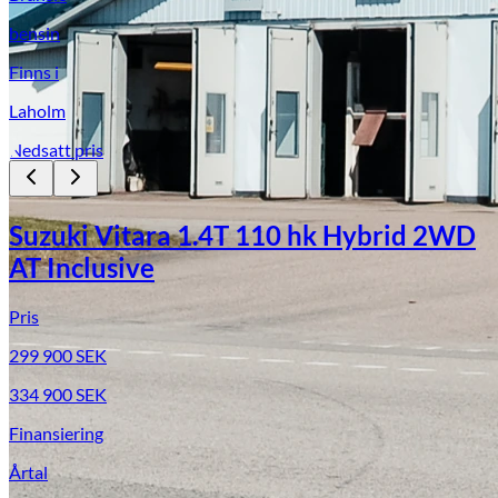
bensin
Finns i
Laholm
Nedsatt pris
Suzuki Vitara 1.4T 110 hk Hybrid 2WD
AT Inclusive
Pris
299 900
SEK
334 900
SEK
Finansiering
Årtal