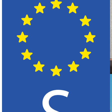
Hässleholm
Citroën