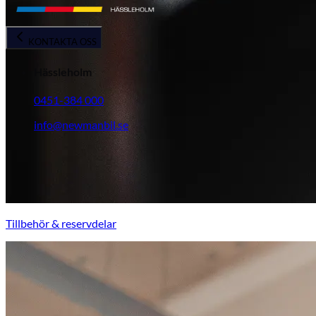
KONTAKTA OSS
Hässleholm
0451-384 000
info@newmanbil.se
Tillbehör & reservdelar