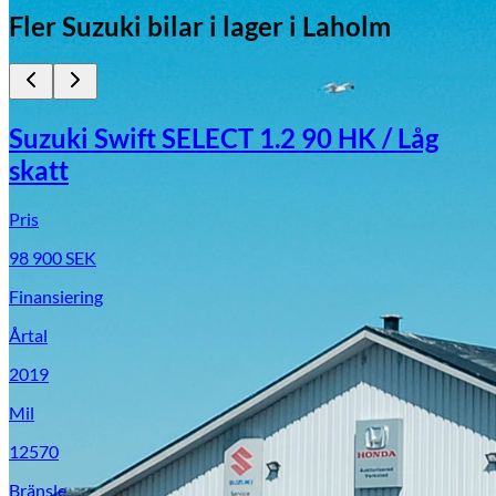
Fler
Suzuki
bilar i lager
i Laholm
Suzuki Swift SELECT 1.2 90 HK / Låg
skatt
Pris
98 900
SEK
Finansiering
Årtal
2019
Mil
12570
Bränsle