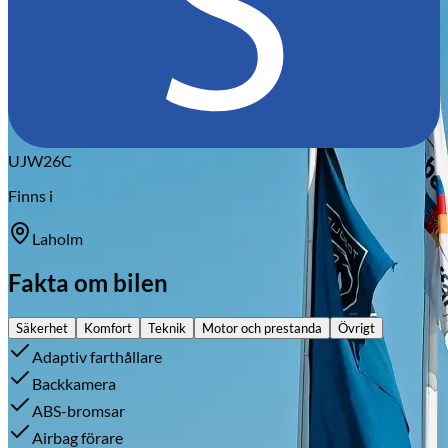
UJW26C
Finns i
Laholm
Fakta om bilen
Säkerhet
Komfort
Teknik
Motor och prestanda
Övrigt
Adaptiv farthållare
Backkamera
ABS-bromsar
Airbag förare