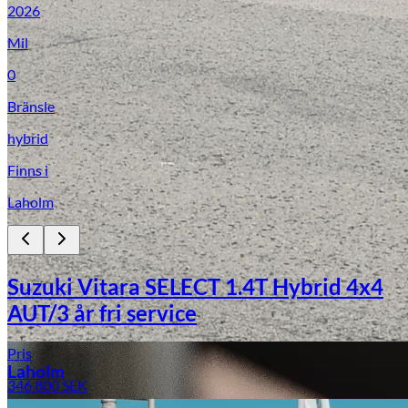
2026
Mil
0
Bränsle
hybrid
Finns i
Laholm
Laga stenskott
Suzuki Vitara SELECT 1.4T Hybrid 4x4
AUT/3 år fri service
Pris
Laholm
346 800
SEK