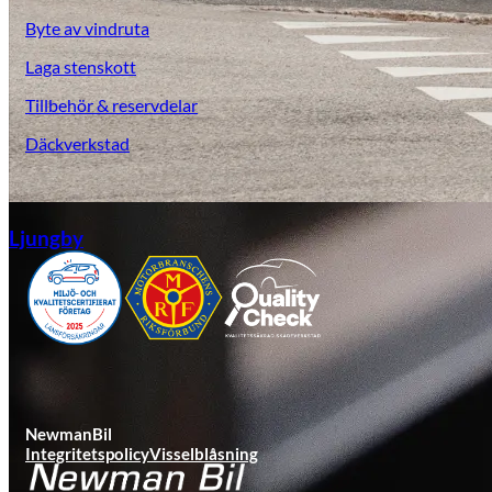
Byte av vindruta
Laga stenskott
Tillbehör & reservdelar
Däckverkstad
Ljungby
NewmanBil
Integritetspolicy
Visselblåsning