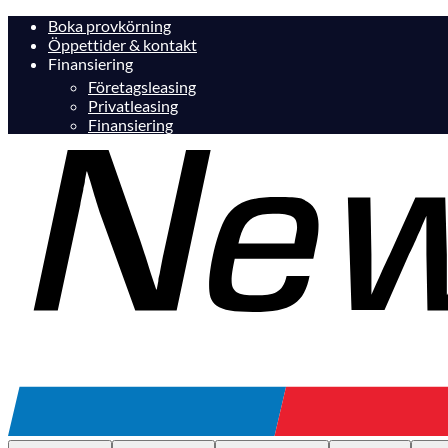
Boka provkörning
Öppettider & kontakt
Finansiering
Företagsleasing
Privatleasing
Finansiering