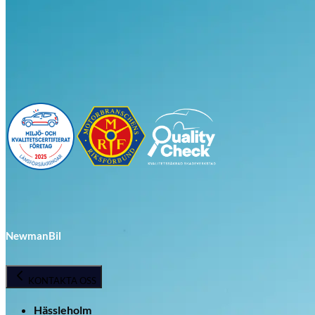
Visa alla bilar i lager
NewmanBil
KONTAKTA OSS
Hässleholm