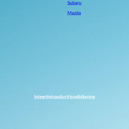
Subaru
Mazda
Integritetspolicy
Visselblåsning