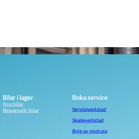
Bilar i lager
Boka service
Nya bilar
Serviceverkstad
Begagnade bilar
Skadeverkstad
Byte av vindruta