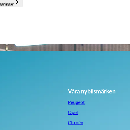
ggningar
Våra nybilsmärken
Peugeot
Opel
Citroën