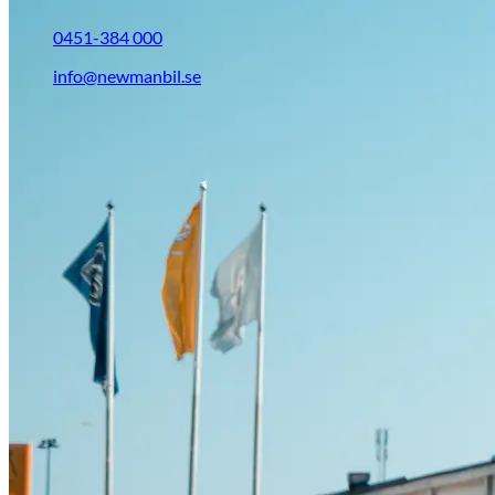
0451-384 000
info@newmanbil.se
Opel