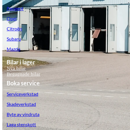
Peugeot
Opel
Citroën
Subaru
Mazda
Bilar i lager
Nya bilar
Begagnade bilar
Boka service
Serviceverkstad
Skadeverkstad
Byte av vindruta
Laga stenskott