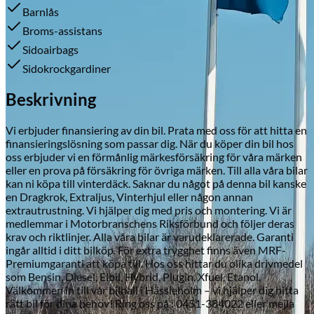
Barnlås
Broms-assistans
Sidoairbags
Skadeverkstad
Sidokrockgardiner
Beskrivning
Vi erbjuder finansiering av din bil. Prata med oss för att hitta en
finansieringslösning som passar dig. När du köper din bil hos
oss erbjuder vi en förmånlig märkesförsäkring för våra märken
eller en prova på försäkring för övriga märken. Till alla våra bilar
kan ni köpa till vinterdäck. Saknar du något på denna bil kanske
en Dragkrok, Extraljus, Vinterhjul eller någon annan
extrautrustning. Vi hjälper dig med pris och montering. Vi är
medlemmar i Motorbranschens Riksförbund och följer deras
krav och riktlinjer. Alla våra bilar är varudeklarerade. Garanti
ingår alltid i ditt bilköp. För extra trygghet finns även MRF-
Premiumgaranti att köpa till. Hos oss hittar du olika drivmedel
som Bensin, Diesel, Elbil, Hybrid, Plugin, Xfuel, Etanol.
Välkommen in till vår bilhall i Hässleholm – vi hjälper dig hitta
rätt bil för dina behov! Ring oss på : 0451-384022 eller mejla