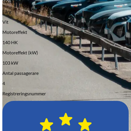
10332 mil
Serviceverkstad
Färg
Vit
Motoreffekt
140 HK
Motoreffekt (kW)
103 kW
Antal passagerare
4
Registreringsnummer