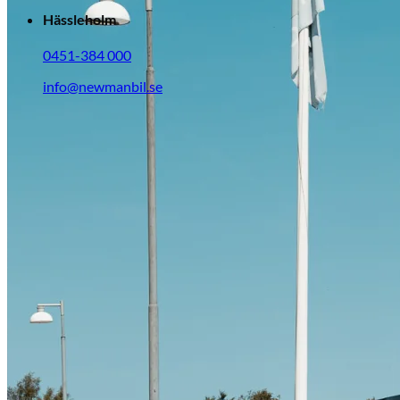
Hässleholm
0451-384 000
info@newmanbil.se