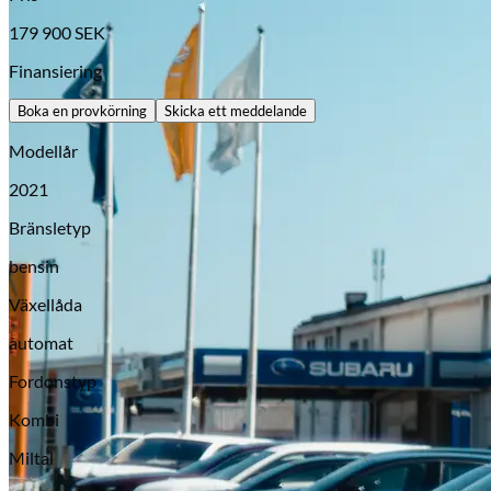
179 900
SEK
Finansiering
Boka en provkörning
Skicka ett meddelande
Modellår
2021
Bränsletyp
bensin
Opel
Växellåda
automat
Fordonstyp
Kombi
Miltal