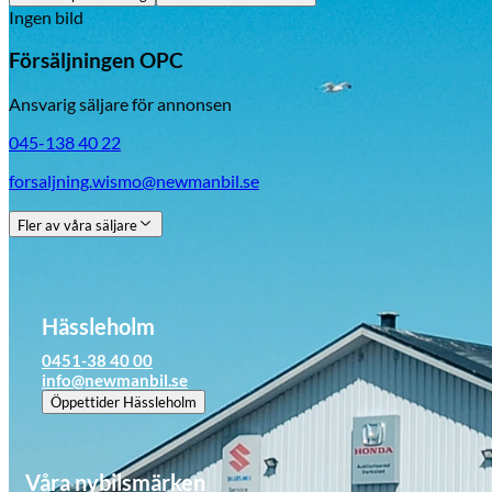
Ingen bild
Försäljningen OPC
Ansvarig säljare för annonsen
045-138 40 22
forsaljning.wismo@newmanbil.se
Fler av våra säljare
Hässleholm
0451-38 40 00
info@newmanbil.se
Öppettider
Hässleholm
Våra nybilsmärken