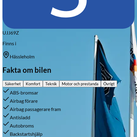
UJJ69Z
Finns i
Hässleholm
Fakta om bilen
Säkerhet
Komfort
Teknik
Motor och prestanda
Övrigt
ABS-bromsar
Airbag förare
Airbag passagerare fram
Antisladd
Autobroms
Backstartshjälp