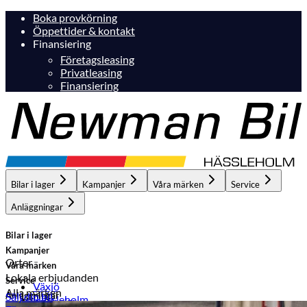
Boka provkörning
Öppettider & kontakt
Finansiering
Företagsleasing
Privatleasing
Finansiering
Bilar i lager
Kampanjer
Våra märken
Service
Anläggningar
Bilar i lager
Kampanjer
Orter
Våra märken
Lokala erbjudanden
Service
Växjö
Alla märken
Anläggningar
Sälj din bil
Hässleholm
Hässleholm