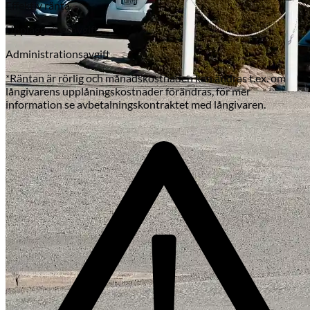
Effektiv ränta
Uppläggningsavgift
Administrationsavgift
*Räntan är rörlig och månadskostnaden kan ändras t.ex. om
långivarens upplåningskostnader förändras, för mer
information se avbetalningskontraktet med långivaren.