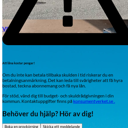
Växjö
Byte av vindruta
Att låna kostar pengar!
Om du inte kan betala tillbaka skulden i tid riskerar du en
betalningsanmärkning. Det kan leda till svårigheter att få hyra
bostad, teckna abonnemang och få nya lån.
För stöd, vänd dig till budget- och skuldrådgivningen i din
Mazda
kommun. Kontaktuppgifter finns på
konsumentverket.se .
Fordonstyp
Behöver du hjälp? Hör av dig!
Mopedbil
Pickup
Transportbil
Personbil
Visa alla fordon
Boka en provkörning
Skicka ett meddelande