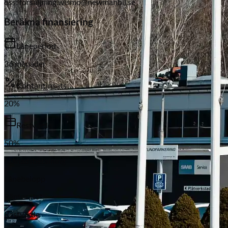
oss: forsaljning.wismo@newmanbil.se
Beräkna finansiering
Låneperiod
36
månader
Kontantinsats
20
%
Subaru
Restvärde
50
%
Månadsbetalning
Lånebelopp
Räntesats*
Restvärde