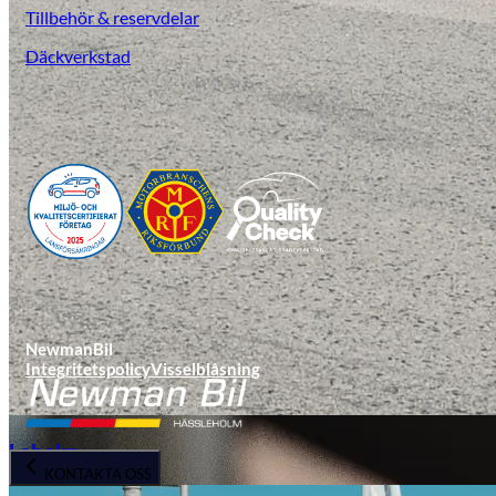
Tillbehör & reservdelar
Däckverkstad
Laga stenskott
NewmanBil
Integritetspolicy
Visselblåsning
Laholm
KONTAKTA OSS