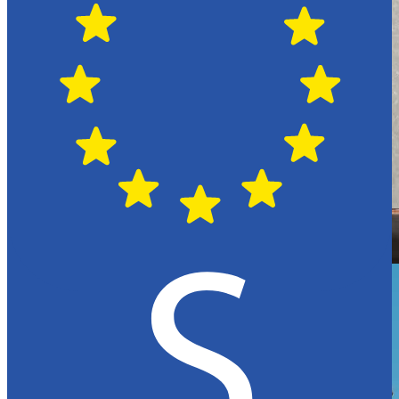
Hässleholm
Citroën