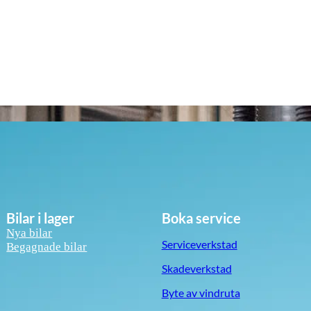
Bilar i lager
Boka service
Nya bilar
Serviceverkstad
Begagnade bilar
Skadeverkstad
Byte av vindruta