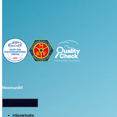
Visa alla bilar i lager
NewmanBil
KONTAKTA OSS
Hässleholm