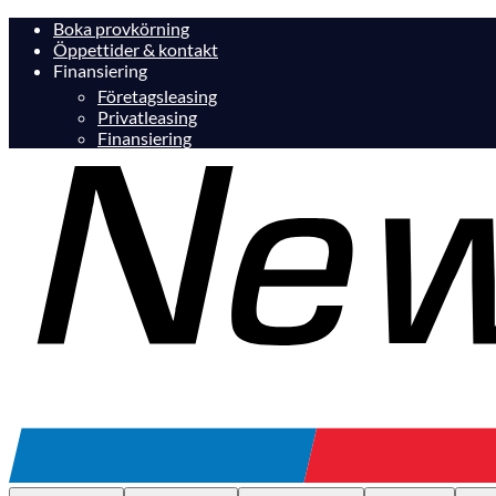
Boka provkörning
Öppettider & kontakt
Finansiering
Företagsleasing
Privatleasing
Finansiering