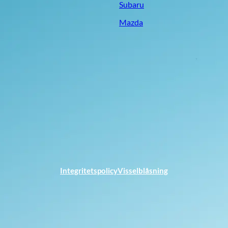
Subaru
Mazda
Integritetspolicy
Visselblåsning