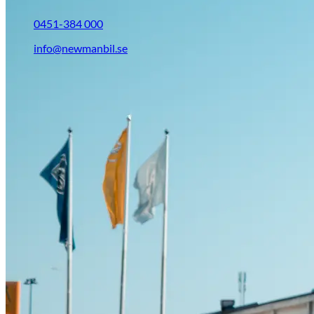
0451-384 000
info@newmanbil.se
Opel