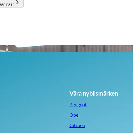
ggningar
Våra nybilsmärken
Peugeot
Opel
Citroën