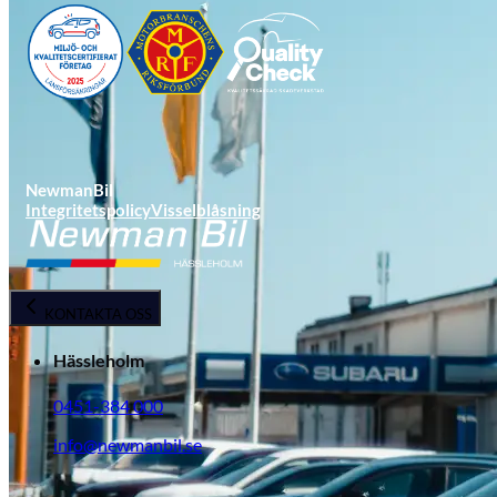
NewmanBil
Integritetspolicy
Visselblåsning
Opel
KONTAKTA OSS
Hässleholm
0451-384 000
info@newmanbil.se