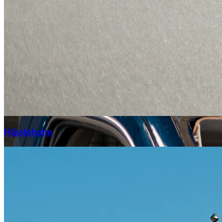
Hässleholm
Citroën