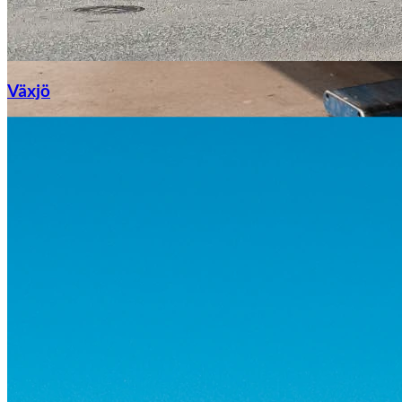
Växjö
Byte av vindruta
Mazda
Fordonstyp
Mopedbil
Pickup
Transportbil
Personbil
Visa alla fordon