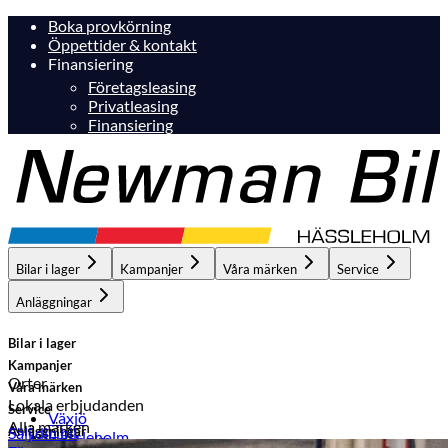
Boka provkörning
Öppettider & kontakt
Finansiering
Företagsleasing
Privatleasing
Finansiering
Bilar i lager
Kampanjer
Våra märken
Service
Anläggningar
Bilar i lager
Kampanjer
Orter
Våra märken
Lokala erbjudanden
Service
Växjö
Alla märken
Anläggningar
Sälj din bil
Hässleholm
Hässleholm