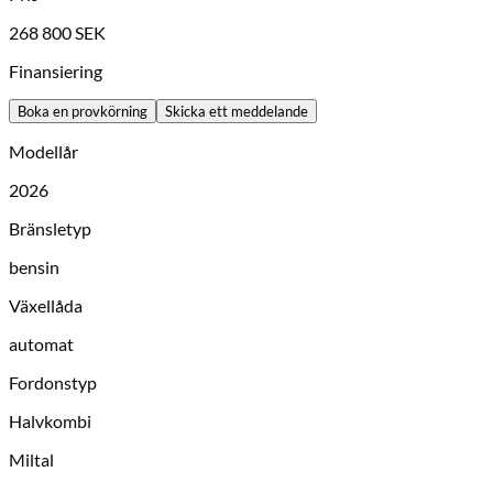
268 800
SEK
Finansiering
Boka en provkörning
Skicka ett meddelande
Modellår
2026
Bränsletyp
bensin
Växellåda
automat
Fordonstyp
Halvkombi
Miltal