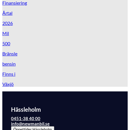
Finansiering
Årtal
2026
Mil
500
Bränsle
bensin
Finns i
Växjö
Hässleholm
0451-38 40 00
info@newmanbil.se
Öppettider
Hässleholm