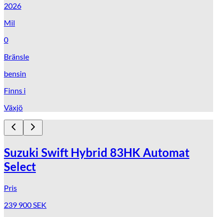
2026
Mil
0
Bränsle
bensin
Finns i
Växjö
Suzuki Swift Hybrid 83HK Automat
Select
Pris
239 900
SEK