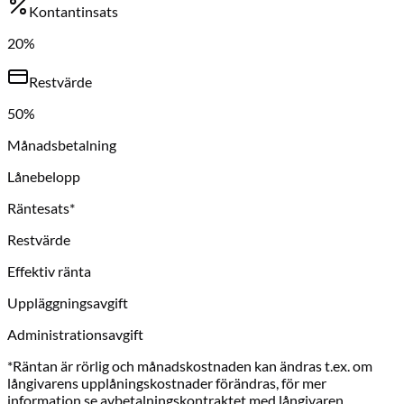
Kontantinsats
20
%
Restvärde
50
%
Månadsbetalning
Lånebelopp
Räntesats*
Restvärde
Effektiv ränta
Uppläggningsavgift
Administrationsavgift
*Räntan är rörlig och månadskostnaden kan ändras t.ex. om
långivarens upplåningskostnader förändras, för mer
information se avbetalningskontraktet med långivaren.