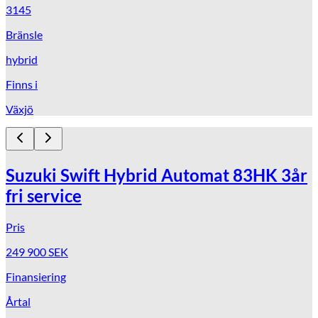
3145
Bränsle
hybrid
Finns i
Växjö
Suzuki Swift Hybrid Automat 83HK 3år
fri service
Pris
249 900
SEK
Finansiering
Årtal