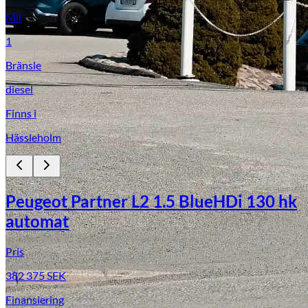
Mil
1
Bränsle
diesel
Finns i
Hässleholm
Peugeot Partner L2 1.5 BlueHDi 130 hk
automat
Pris
382 375
SEK
Finansiering