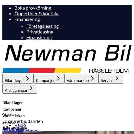
Boka provkörning
Öppettider & kontakt
Finansiering
Företagsleasing
Privatleasing
Finansiering
Bilar i lager
Kampanjer
Våra märken
Service
Anläggningar
Bilar i lager
Kampanjer
Orter
Våra märken
Lokala erbjudanden
Service
Växjö
Alla märken
Anläggningar
Sälj din bil
Hässleholm
Hässleholm