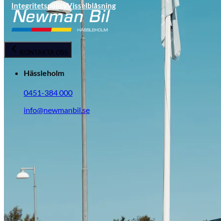
Integritetspolicy
Visselblåsning
KONTAKTA OSS
Hässleholm
0451-384 000
info@newmanbil.se