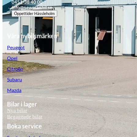
0451-38 40 00
info@newmanbil.se
Öppettider
Hässleholm
Våra nybilsmärken
Peugeot
Opel
Citroën
Subaru
Mazda
Bilar i lager
Nya bilar
Begagnade bilar
Boka service