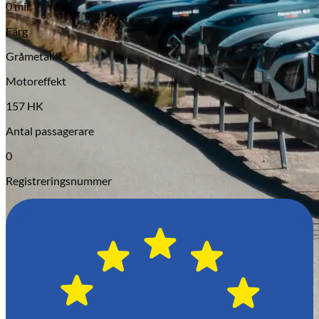
0 mil
Serviceverkstad
Färg
Gråmetallic
Motoreffekt
157 HK
Antal passagerare
0
Registreringsnummer