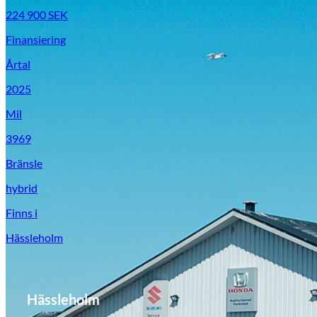
224 900
SEK
Finansiering
Årtal
2025
Mil
3969
Bränsle
hybrid
Finns i
Hässleholm
Hässleholm