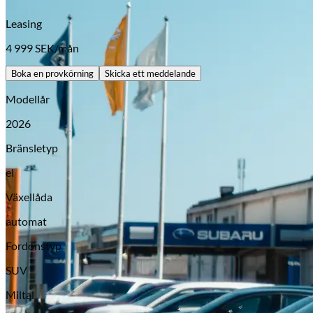
Leasing
4 999
SEK/mån
Boka en provkörning
Skicka ett meddelande
Modellår
2026
Bränsletyp
el
Opel
Växellåda
automat
Fordonstyp
SUV
Miltal