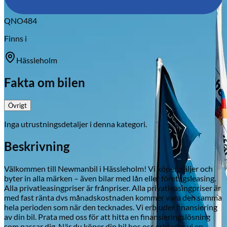
QNO484
Finns i
Hässleholm
Fakta om bilen
Övrigt
Inga utrustningsdetaljer i denna kategori.
Beskrivning
Välkommen till Newmanbil i Hässleholm! Vi köper, säljer och
byter in alla märken – även bilar med lån eller företagsleasing.
Alla privatleasingpriser är frånpriser. Alla privatleasingpriser är
med fast ränta dvs månadskostnaden kommer vara den samma
hela perioden som när den tecknades. Vi erbjuder finansiering
av din bil. Prata med oss för att hitta en finansieringslösning
som passar dig. När du köper din bil hos oss erbjuder vi en