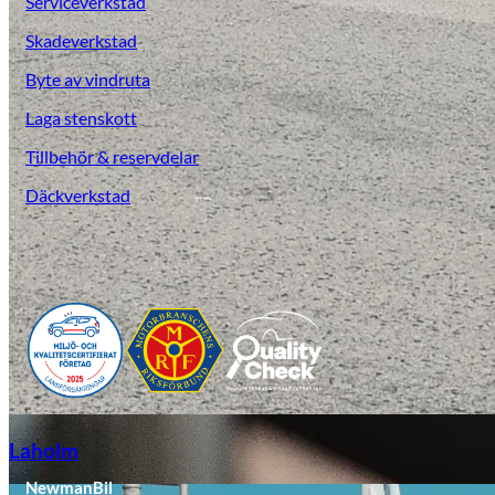
Serviceverkstad
Skadeverkstad
Byte av vindruta
Laga stenskott
Tillbehör & reservdelar
Däckverkstad
Laga stenskott
Laholm
NewmanBil