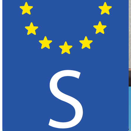
Hässleholm
Citroën