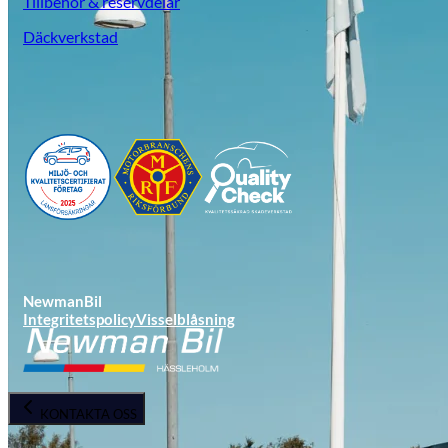
Tillbehör & reservdelar
Däckverkstad
NewmanBil
Integritetspolicy
Visselblåsning
KONTAKTA OSS