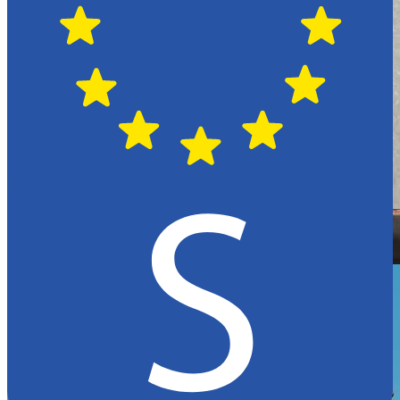
Hässleholm
Citroën