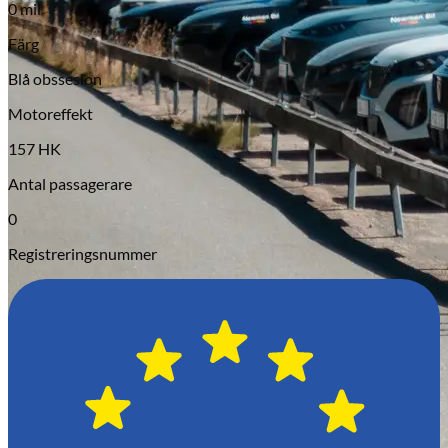
0 mil
Serviceverkstad
Färg
Blå obssesion
Motoreffekt
157 HK
Antal passagerare
0
Registreringsnummer