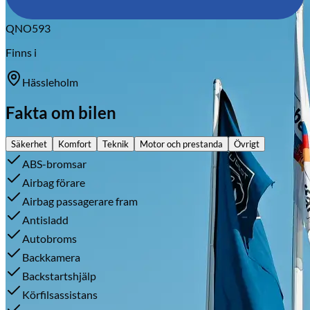
QNO593
Finns i
Hässleholm
Fakta om bilen
Säkerhet
Komfort
Teknik
Motor och prestanda
Övrigt
ABS-bromsar
Airbag förare
Airbag passagerare fram
Antisladd
Autobroms
Backkamera
Backstartshjälp
Körfilsassistans