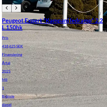
Peugeot Expert *Kampanj ledramp* 2.2
L 150hk
Pris
418 625
SEK
Finansiering
Årtal
2025
Mil
1
Bränsle
diesel