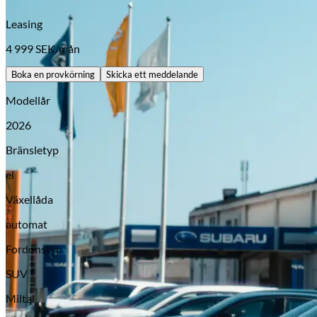
Leasing
4 999
SEK/mån
Boka en provkörning
Skicka ett meddelande
Modellår
2026
Bränsletyp
el
Opel
Växellåda
automat
Fordonstyp
SUV
Miltal