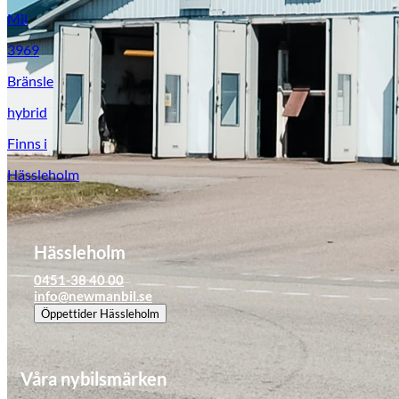
Mil
3969
Bränsle
hybrid
Finns i
Hässleholm
Hässleholm
0451-38 40 00
info@newmanbil.se
Öppettider
Hässleholm
Våra nybilsmärken