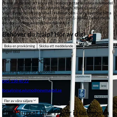
Premiumgaranti att köpa till. Hos oss hittar du olika drivmedel
som Bensin, Diesel, Elbil, Hybrid, Plugin, Xfuel, Etanol.
Välkommen in till vår bilhall i Hässleholm – vi hjälper dig hitta
rätt bil för dina behov! Ring oss på : 0451-384022 eller mejla
oss: forsaljning.wismo@newmanbil.se
Behöver du hjälp? Hör av dig!
Boka en provkörning
Skicka ett meddelande
Ingen bild
Subaru
Försäljningen OPC
Ansvarig säljare för annonsen
045-138 40 22
forsaljning.wismo@newmanbil.se
Fler av våra säljare
Fler
Peugeot
bilar i lager
i Hässleholm