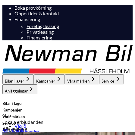
Boka provkörning
Öppettider & kontakt
Finansiering
Företagsleasing
Privatleasing
Finansiering
Bilar i lager
Kampanjer
Våra märken
Service
Anläggningar
Bilar i lager
Kampanjer
Orter
Våra märken
Lokala erbjudanden
Service
Växjö
Alla märken
Anläggningar
Sälj din bil
Hässleholm
Hässleholm