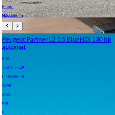
Finns i
Hässleholm
Växjö
Peugeot Partner L2 1.5 BlueHDi 130 hk
Byte av vindruta
automat
Pris
382 375
SEK
Finansiering
Årtal
Mazda
2026
Fordonstyp
Mil
Mopedbil
Pickup
Transportbil
Personbil
0
Visa alla fordon