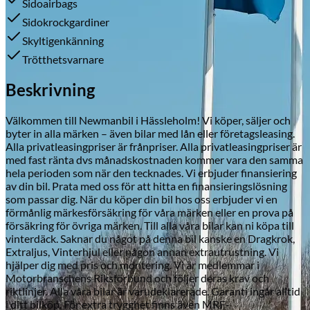
Sidoairbags
Sidokrockgardiner
Skyltigenkänning
Trötthetsvarnare
Skadeverkstad
Beskrivning
Välkommen till Newmanbil i Hässleholm! Vi köper, säljer och
byter in alla märken – även bilar med lån eller företagsleasing.
Alla privatleasingpriser är frånpriser. Alla privatleasingpriser är
med fast ränta dvs månadskostnaden kommer vara den samma
hela perioden som när den tecknades. Vi erbjuder finansiering
av din bil. Prata med oss för att hitta en finansieringslösning
som passar dig. När du köper din bil hos oss erbjuder vi en
förmånlig märkesförsäkring för våra märken eller en prova på
försäkring för övriga märken. Till alla våra bilar kan ni köpa till
vinterdäck. Saknar du något på denna bil kanske en Dragkrok,
Extraljus, Vinterhjul eller någon annan extrautrustning. Vi
hjälper dig med pris och montering. Vi är medlemmar i
Motorbranschens Riksförbund och följer deras krav och
riktlinjer. Alla våra bilar är varudeklarerade. Garanti ingår alltid
i ditt bilköp. För extra trygghet finns även MRF-