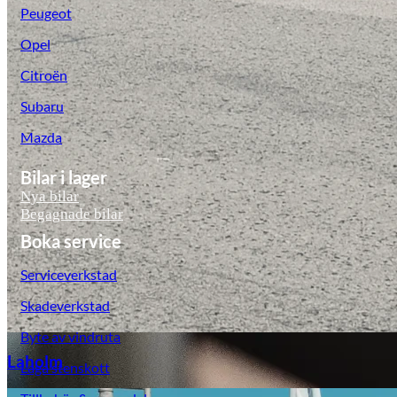
Peugeot
Opel
Citroën
Subaru
Mazda
Bilar i lager
Nya bilar
Laga stenskott
Begagnade bilar
Boka service
Serviceverkstad
Skadeverkstad
Byte av vindruta
Laholm
Laga stenskott