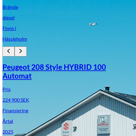
Bränsle
diesel
Finns i
Hässleholm
Peugeot 208 Style HYBRID 100
Automat
Pris
224 900
SEK
Finansiering
Årtal
2025