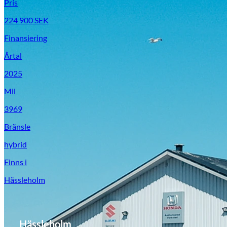
Pris
224 900
SEK
Finansiering
Årtal
2025
Mil
3969
Bränsle
hybrid
Finns i
Hässleholm
Hässleholm