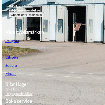
0451-38 40 00
info@newmanbil.se
Öppettider
Hässleholm
Våra nybilsmärken
Peugeot
Opel
Citroën
Subaru
Mazda
Bilar i lager
Nya bilar
Begagnade bilar
Boka service