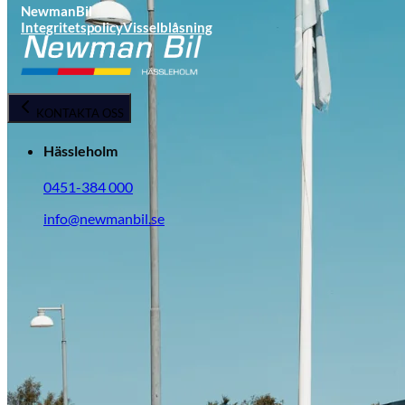
NewmanBil
Integritetspolicy
Visselblåsning
KONTAKTA OSS
Hässleholm
0451-384 000
info@newmanbil.se