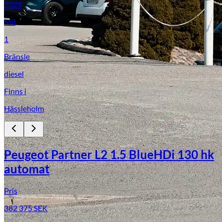
2025
Mil
1
Bränsle
diesel
Finns i
Hässleholm
Peugeot Partner L2 1.5 BlueHDi 130 hk
automat
Pris
382 375
SEK