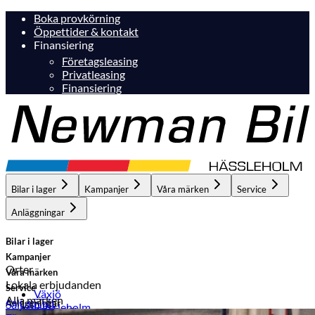
Boka provkörning
Öppettider & kontakt
Finansiering
Företagsleasing
Privatleasing
Finansiering
Bilar i lager
Kampanjer
Våra märken
Service
Anläggningar
Bilar i lager
Kampanjer
Orter
Våra märken
Lokala erbjudanden
Service
Växjö
Alla märken
Anläggningar
Sälj din bil
Hässleholm
Hässleholm