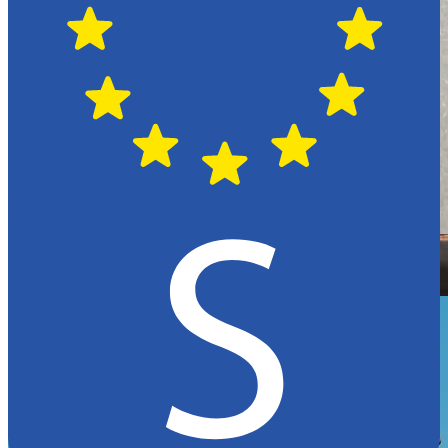
Hässleholm
Citroën