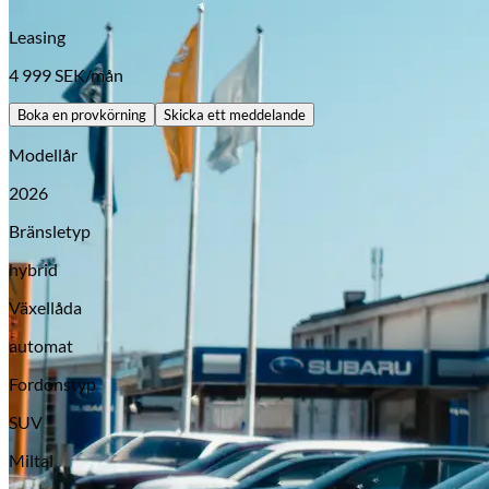
Leasing
4 999
SEK/mån
Boka en provkörning
Skicka ett meddelande
Modellår
2026
Bränsletyp
hybrid
Opel
Växellåda
automat
Fordonstyp
SUV
Miltal