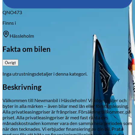
QNO473
Finns i
Hässleholm
Fakta om bilen
Övrigt
Inga utrustningsdetaljer i denna kategori.
Beskrivning
Välkommen till Newmanbil i Hässleholm! Vi köper, säljer och
byter in alla märken – även bilar med lån eller företagsleasing.
Alla privatleasingpriser är frånpriser. Försäkring tillkommer, på
priset. Alla privatleasingpriser är med fast ränta dvs
månadskostnaden kommer vara den samma hela perioden som
när den tecknades. Vi erbjuder finansiering av din bil. Prata
med oss för att hitta en finansieringslösning som passar dig.