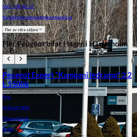
045-138 40 22
forsaljning.wismo@newmanbil.se
Fler av våra säljare
Fler
Peugeot
bilar i lager
i Hässleholm
Subaru
Peugeot Expert *Kampanj ledramp* 2.2
L 150hk
Pris
418 625
SEK
Finansiering
Årtal