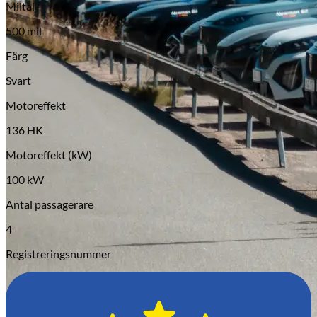
Miltal
Serviceverkstad
500 mil
Färg
Svart
Motoreffekt
136 HK
Motoreffekt (kW)
100 kW
Antal passagerare
4
Registreringsnummer