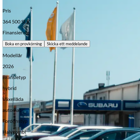
Pris
364 500
SEK
Finansiering
Boka en provkörning
Skicka ett meddelande
Modellår
2026
Bränsletyp
Opel
hybrid
Växellåda
automat
Fordonstyp
Halvkombi