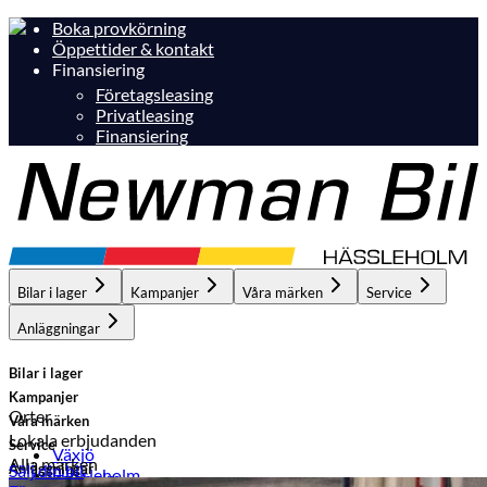
Boka provkörning
Öppettider & kontakt
Finansiering
Företagsleasing
Privatleasing
Finansiering
Bilar i lager
Kampanjer
Våra märken
Service
Anläggningar
Bilar i lager
Kampanjer
Orter
Våra märken
Lokala erbjudanden
Service
Växjö
Alla märken
Anläggningar
Sälj din bil
Hässleholm
Hässleholm