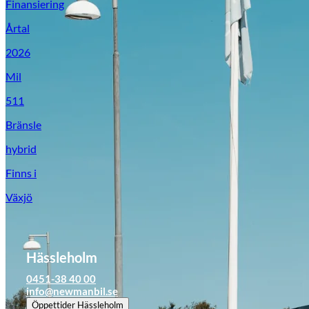
Finansiering
Årtal
2026
Mil
511
Bränsle
hybrid
Finns i
Växjö
Hässleholm
0451-38 40 00
info@newmanbil.se
Öppettider
Hässleholm