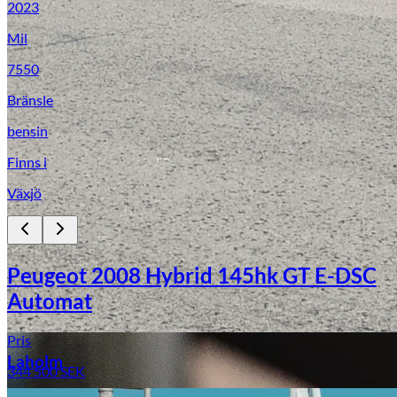
2023
Mil
7550
Bränsle
bensin
Finns i
Växjö
Laga stenskott
Peugeot 2008 Hybrid 145hk GT E-DSC
Automat
Pris
Laholm
344 500
SEK