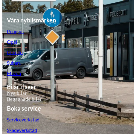
Våra nybilsmärken
Peugeot
Opel
Citroën
Subaru
Mazda
Bilar i lager
Nya bilar
Begagnade bilar
Boka service
Serviceverkstad
Skadeverkstad