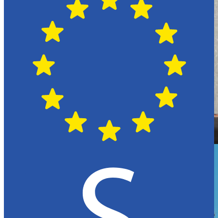
Hässleholm
Citroën