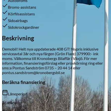
Autobroms
Broms-assistans
Körfilsassistans
Sidoairbags
Skadeverkstad
Sidokrockgardiner
Beskrivning
Demobil! Helt nya uppdaterade 408 GT! Nypris inklusive
serviceavtal 3år och nya färgen (Grön Flare) 379900:- ink
moms. Välkomna till Kronobergs Bilaffär i Växjö. För mer
information, finansieringsförslag eller provkörning ring eller
sms:a Pontus Sandström 0735 – 20 44 14 eller
pontus.sandstrom@kronobergsbil.se
Beräkna finansiering
Låneperiod
36
månader