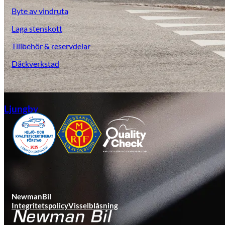
Byte av vindruta
Laga stenskott
Tillbehör & reservdelar
Däckverkstad
Ljungby
NewmanBil
Integritetspolicy
Visselblåsning