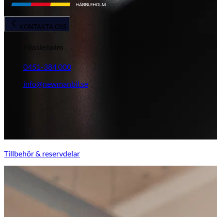
KONTAKTA OSS
Hässleholm
0451-384 000
info@newmanbil.se
Tillbehör & reservdelar