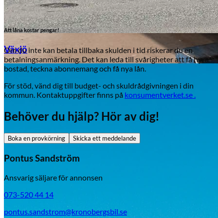
Att låna kostar pengar!
Växjö
Om du inte kan betala tillbaka skulden i tid riskerar du en
betalningsanmärkning. Det kan leda till svårigheter att få hyra
bostad, teckna abonnemang och få nya lån.
Byte av vindruta
För stöd, vänd dig till budget- och skuldrådgivningen i din
kommun. Kontaktuppgifter finns på
konsumentverket.se .
Behöver du hjälp? Hör av dig!
Boka en provkörning
Skicka ett meddelande
Pontus Sandström
Mazda
Ansvarig säljare för annonsen
Fordonstyp
073-520 44 14
Mopedbil
Pickup
Transportbil
Personbil
pontus.sandstrom@kronobergsbil.se
Visa alla fordon