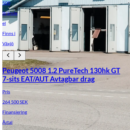
500
Bränsle
el
Finns i
Växjö
Peugeot 5008 1.2 PureTech 130hk GT
7-sits EAT/AUT Avtagbar drag
Pris
264 500
SEK
Finansiering
Årtal