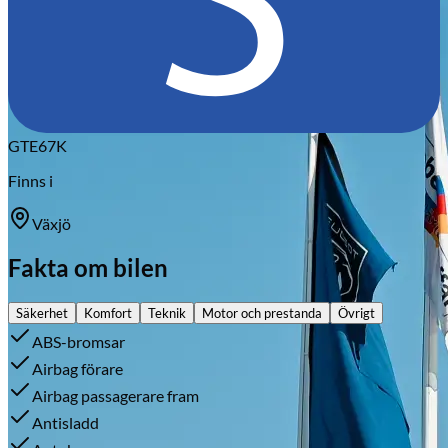
GTE67K
Finns i
Växjö
Fakta om bilen
Säkerhet
Komfort
Teknik
Motor och prestanda
Övrigt
ABS-bromsar
Airbag förare
Airbag passagerare fram
Antisladd