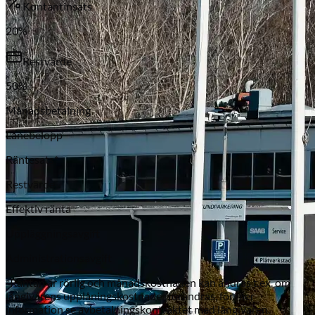
Kontantinsats
20
%
Restvärde
50
%
Månadsbetalning
Lånebelopp
Subaru
Räntesats*
Restvärde
Effektiv ränta
Uppläggningsavgift
Administrationsavgift
*Räntan är rörlig och månadskostnaden kan ändras t.ex. om
långivarens upplåningskostnader förändras, för mer
information se avbetalningskontraktet med långivaren.