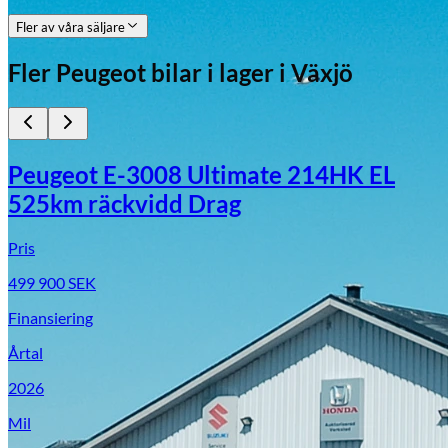
Fler av våra säljare
Fler
Peugeot
bilar i lager
i Växjö
Peugeot E-3008 Ultimate 214HK EL
525km räckvidd Drag
Pris
499 900
SEK
Finansiering
Årtal
2026
Mil