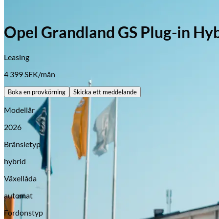
Opel Grandland GS Plug-in Hyb
Leasing
4 399
SEK/mån
Boka en provkörning
Skicka ett meddelande
Modellår
2026
Bränsletyp
hybrid
Växellåda
automat
Opel
Fordonstyp