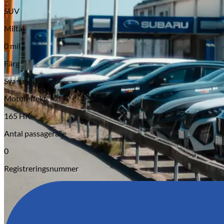
SUV
Miltal
0 mil
Färg
Svartmetallic
Serviceverkstad
Motoreffekt
165 HK
Antal passagerare
0
Registreringsnummer