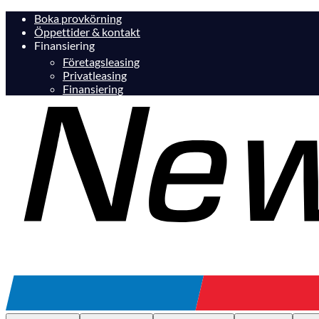
Boka provkörning
Öppettider & kontakt
Finansiering
Företagsleasing
Privatleasing
Finansiering