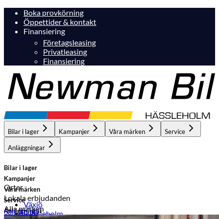
Boka provkörning
Öppettider & kontakt
Finansiering
Företagsleasing
Privatleasing
Finansiering
Bilar i lager
Kampanjer
Våra märken
Service
Anläggningar
Bilar i lager
Kampanjer
Orter
Våra märken
Lokala erbjudanden
Service
Växjö
Alla märken
Anläggningar
Sälj din bil
Hässleholm
Hässleholm