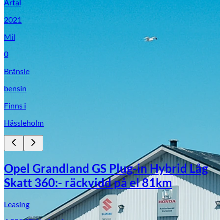
Årtal
2021
Mil
0
Bränsle
bensin
Finns i
Hässleholm
Opel Grandland GS Plug-in Hybrid Låg
Skatt 360:- räckvidd på el 81km
Leasing