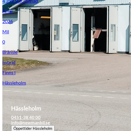
4 399
SEK/månad
Årtal
2026
Mil
0
Bränsle
hybrid
Finns i
Hässleholm
Hässleholm
0451-38 40 00
info@newmanbil.se
Öppettider
Hässleholm