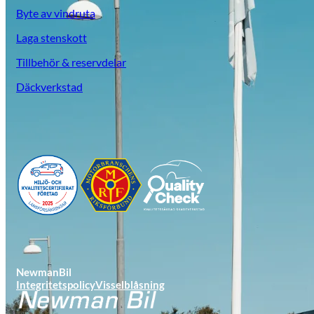
Byte av vindruta
Laga stenskott
Tillbehör & reservdelar
Däckverkstad
NewmanBil
Integritetspolicy
Visselblåsning