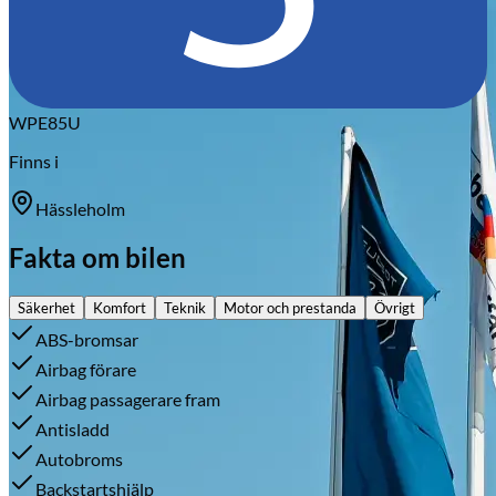
WPE85U
Finns i
Hässleholm
Fakta om bilen
Säkerhet
Komfort
Teknik
Motor och prestanda
Övrigt
ABS-bromsar
Airbag förare
Airbag passagerare fram
Antisladd
Autobroms
Backstartshjälp