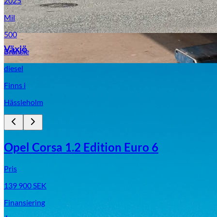
2025
Mil
500
Växjö
Bränsle
diesel
Byte av vindruta
Finns i
Hässleholm
Opel Corsa 1.2 Edition Euro 6
Mazda
Pris
Fordonstyp
139 900
SEK
Mopedbil
Pickup
Transportbil
Personbil
Finansiering
Visa alla fordon