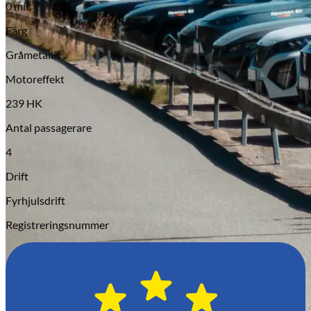
0 mil
Serviceverkstad
Färg
Gråmetallic
Motoreffekt
239 HK
Antal passagerare
4
Drift
Fyrhjulsdrift
Registreringsnummer