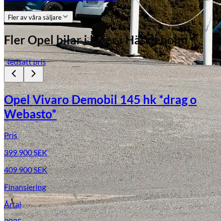
Fler av våra säljare
Fler
Opel
bilar i lager
i Hässleholm
Nedsatt pris
Opel Vivaro Demobil 145 hk *drag o
Webasto*
Pris
399 900
SEK
409 900
SEK
Finansiering
Årtal