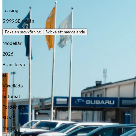
Leasing
5 999
SEK/mån
Boka en provkörning
Skicka ett meddelande
Modellår
2026
Bränsletyp
el
Opel
Växellåda
automat
Fordonstyp
SUV
Miltal