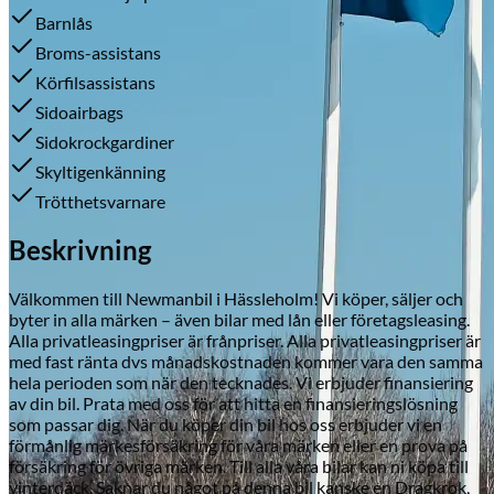
Barnlås
Broms-assistans
Körfilsassistans
Skadeverkstad
Sidoairbags
Sidokrockgardiner
Skyltigenkänning
Trötthetsvarnare
Beskrivning
Välkommen till Newmanbil i Hässleholm! Vi köper, säljer och
byter in alla märken – även bilar med lån eller företagsleasing.
Alla privatleasingpriser är frånpriser. Alla privatleasingpriser är
med fast ränta dvs månadskostnaden kommer vara den samma
hela perioden som när den tecknades. Vi erbjuder finansiering
av din bil. Prata med oss för att hitta en finansieringslösning
som passar dig. När du köper din bil hos oss erbjuder vi en
förmånlig märkesförsäkring för våra märken eller en prova på
försäkring för övriga märken. Till alla våra bilar kan ni köpa till
vinterdäck. Saknar du något på denna bil kanske en Dragkrok,