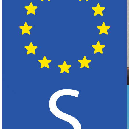
Hässleholm
Citroën