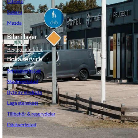
Citroën
Subaru
Mazda
Bilar i lager
Nya bilar
Begagnade bilar
Boka service
Serviceverkstad
Skadeverkstad
Byte av vindruta
Laga stenskott
Tillbehör & reservdelar
Däckverkstad