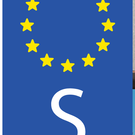
Hässleholm
Citroën