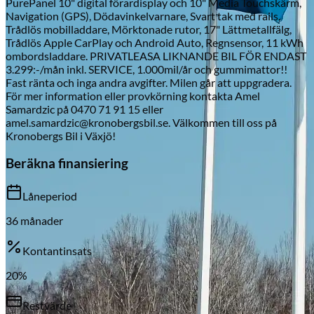
PurePanel 10" digital förardisplay och 10" Media Touchskärm,
Navigation (GPS), Dödavinkelvarnare, Svart tak med rails,
Trådlös mobilladdare, Mörktonade rutor, 17" Lättmetallfälg,
Trådlös Apple CarPlay och Android Auto, Regnsensor, 11 kWh
ombordsladdare. PRIVATLEASA LIKNANDE BIL FÖR ENDAST
Skadeverkstad
3.299:-/mån inkl. SERVICE, 1.000mil/år och gummimattor!!
Fast ränta och inga andra avgifter. Milen går att uppgradera.
För mer information eller provkörning kontakta Amel
Samardzic på 0470 71 91 15 eller
amel.samardzic@kronobergsbil.se. Välkommen till oss på
Kronobergs Bil i Växjö!
Beräkna finansiering
Låneperiod
36
månader
Kontantinsats
20
%
Restvärde