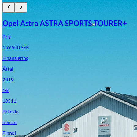
Opel Astra ASTRA SPORTS TOURER+
Pris
159 500
SEK
Finansiering
Årtal
2019
Mil
10511
Bränsle
bensin
Finns i