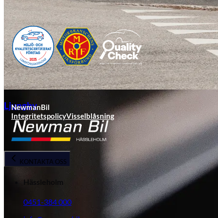
Ljungby
NewmanBil
Integritetspolicy
Visselblåsning
KONTAKTA OSS
Hässleholm
0451-384 000