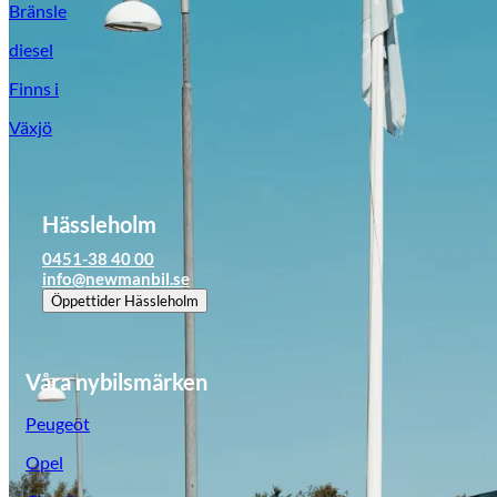
Bränsle
diesel
Finns i
Växjö
Hässleholm
0451-38 40 00
info@newmanbil.se
Öppettider
Hässleholm
Våra nybilsmärken
Peugeot
Opel