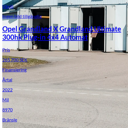
Växjö
Ingen bild tillgänglig
Opel Grandland X Grandland Ultimate
300hk Plug-in 4x4 Automat
Pris
265 700
SEK
Finansiering
Årtal
2022
Mil
8970
Bränsle