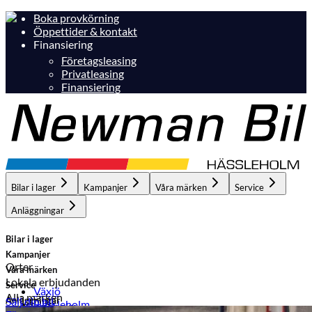
Boka provkörning
Öppettider & kontakt
Finansiering
Företagsleasing
Privatleasing
Finansiering
Bilar i lager
Kampanjer
Våra märken
Service
Anläggningar
Bilar i lager
Kampanjer
Orter
Våra märken
Lokala erbjudanden
Service
Växjö
Alla märken
Anläggningar
Sälj din bil
Hässleholm
Hässleholm