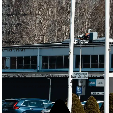
50
%
Månadsbetalning
Lånebelopp
Räntesats*
Restvärde
Effektiv ränta
Subaru
Uppläggningsavgift
Administrationsavgift
*Räntan är rörlig och månadskostnaden kan ändras t.ex. om
långivarens upplåningskostnader förändras, för mer
information se avbetalningskontraktet med långivaren.