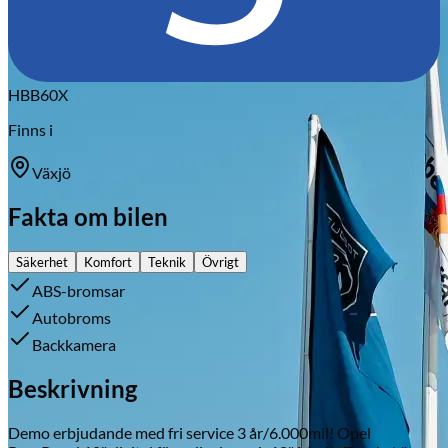
HBB60X
Finns i
Växjö
Fakta om bilen
Säkerhet
Komfort
Teknik
Övrigt
ABS-bromsar
Autobroms
Backkamera
Beskrivning
Demo erbjudande med fri service 3 år/6.000mil! Opel