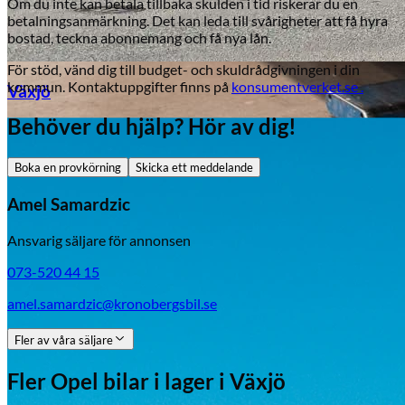
Om du inte kan betala tillbaka skulden i tid riskerar du en
betalningsanmärkning. Det kan leda till svårigheter att få hyra
bostad, teckna abonnemang och få nya lån.
För stöd, vänd dig till budget- och skuldrådgivningen i din
kommun. Kontaktuppgifter finns på
konsumentverket.se .
Växjö
Behöver du hjälp? Hör av dig!
Byte av vindruta
Boka en provkörning
Skicka ett meddelande
Amel Samardzic
Ansvarig säljare för annonsen
073-520 44 15
amel.samardzic@kronobergsbil.se
Mazda
Fler av våra säljare
Fordonstyp
Mopedbil
Pickup
Transportbil
Personbil
Fler
Opel
bilar i lager
i Växjö
Visa alla fordon