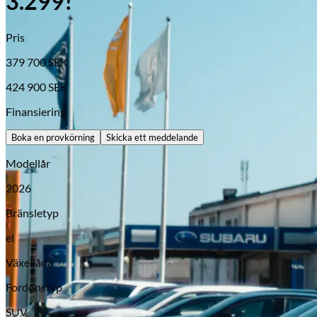
3.299!*
Pris
379 700
SEK
424 900
SEK
Finansiering
Boka en provkörning
Skicka ett meddelande
Modellår
Opel
2026
Bränsletyp
el
Växellåda
Fordonstyp
SUV