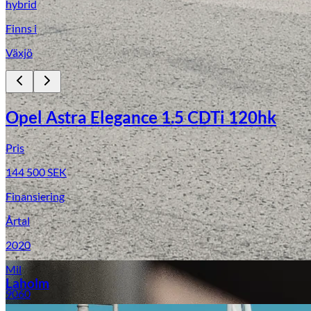
hybrid
Finns i
Växjö
Opel Astra Elegance 1.5 CDTi 120hk
Pris
Laga stenskott
144 500
SEK
Finansiering
Årtal
2020
Mil
Laholm
9060