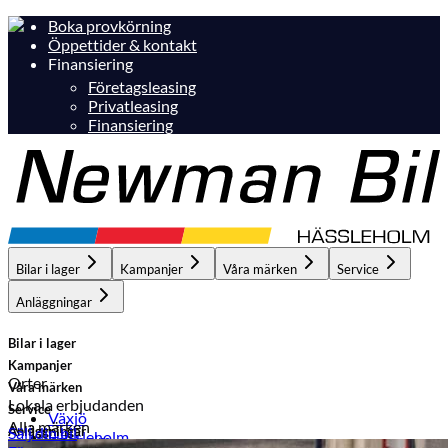
Boka provkörning
Öppettider & kontakt
Finansiering
Företagsleasing
Privatleasing
Finansiering
Bilar i lager
Kampanjer
Våra märken
Service
Anläggningar
Bilar i lager
Kampanjer
Orter
Våra märken
Lokala erbjudanden
Service
Växjö
Alla märken
Anläggningar
Sälj din bil
Hässleholm
Hässleholm