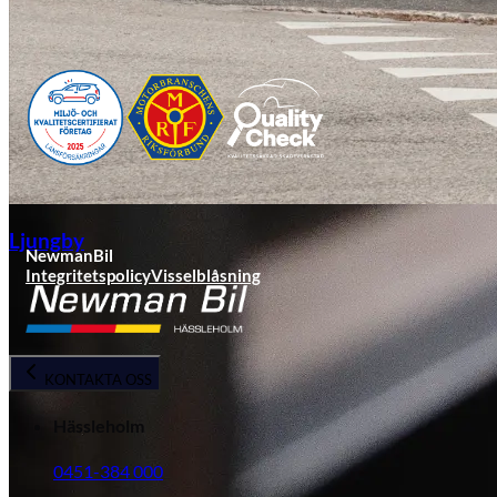
Ljungby
NewmanBil
Integritetspolicy
Visselblåsning
KONTAKTA OSS
Hässleholm
0451-384 000