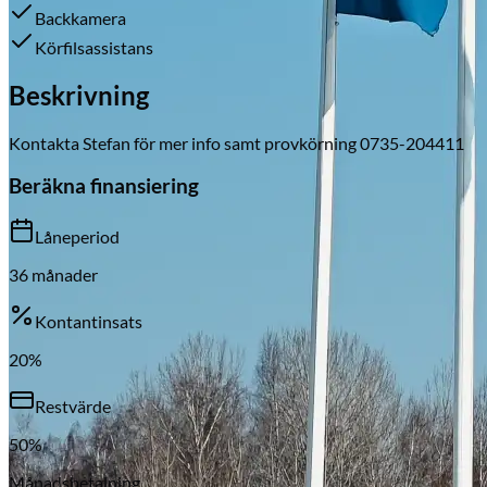
Backkamera
Körfilsassistans
Beskrivning
Skadeverkstad
Kontakta Stefan för mer info samt provkörning 0735-204411
Beräkna finansiering
Låneperiod
36
månader
Kontantinsats
20
%
Restvärde
50
%
Månadsbetalning