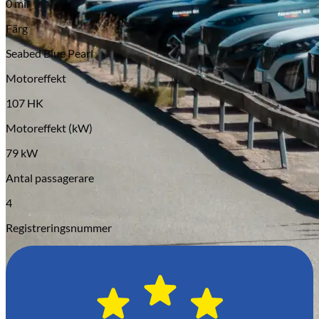
0 mil
Serviceverkstad
Färg
Seabed Blue Pearl
Motoreffekt
107 HK
Motoreffekt (kW)
79 kW
Antal passagerare
4
Registreringsnummer