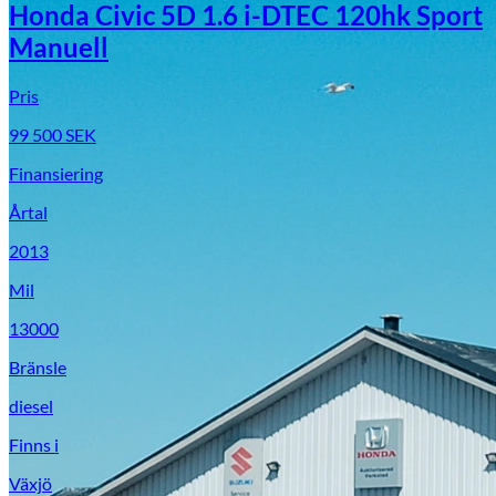
Honda Civic 5D 1.6 i-DTEC 120hk Sport
Manuell
Pris
99 500
SEK
Finansiering
Årtal
2013
Mil
13000
Bränsle
diesel
Finns i
Växjö