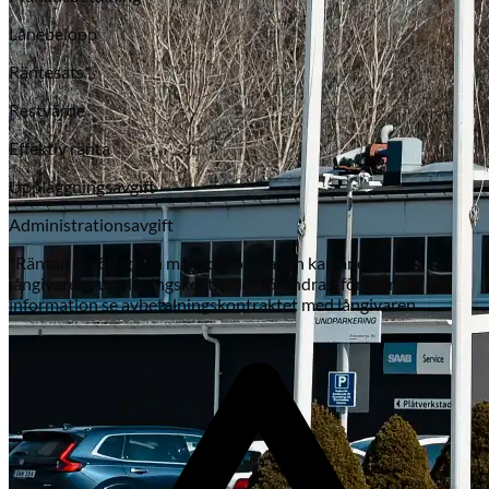
Lånebelopp
Räntesats*
Restvärde
Effektiv ränta
Uppläggningsavgift
Administrationsavgift
Subaru
*Räntan är rörlig och månadskostnaden kan ändras t.ex. om
långivarens upplåningskostnader förändras, för mer
information se avbetalningskontraktet med långivaren.