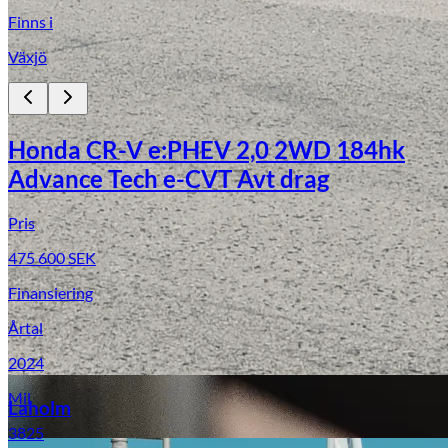
Finns i
Växjö
Honda CR-V e:PHEV 2,0 2WD 184hk
Advance Tech e-CVT Avt drag
Pris
Laga stenskott
475 600
SEK
Finansiering
Årtal
2024
Mil
Laholm
3825