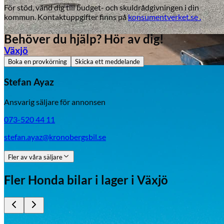
För stöd, vänd dig till budget- och skuldrådgivningen i din
kommun. Kontaktuppgifter finns på
konsumentverket.se .
Behöver du hjälp? Hör av dig!
Växjö
Boka en provkörning
Skicka ett meddelande
Byte av vindruta
Stefan Ayaz
Ansvarig säljare för annonsen
073-520 44 11
stefan.ayaz@kronobergsbil.se
Fler av våra säljare
Mazda
Fler
Honda
bilar i lager
i Växjö
Fordonstyp
Mopedbil
Pickup
Transportbil
Personbil
Visa alla fordon