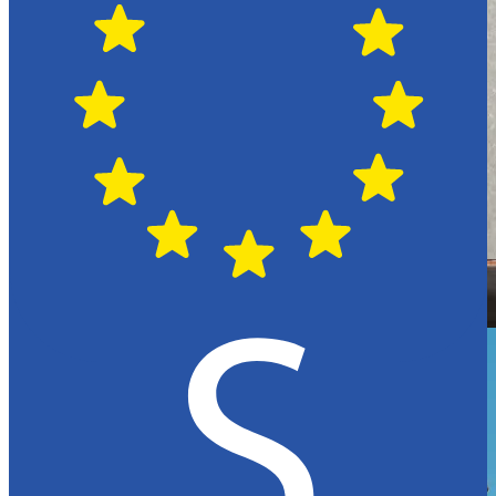
Hässleholm
Citroën