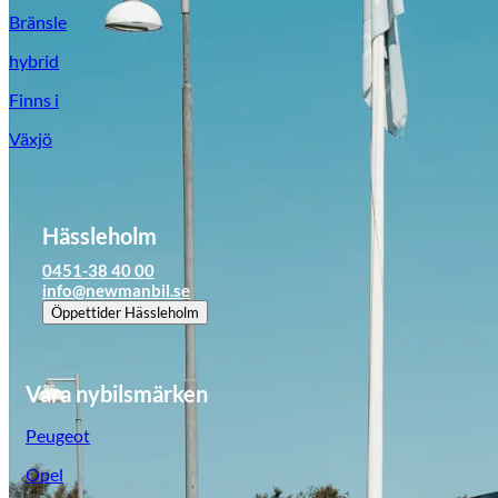
Bränsle
hybrid
Finns i
Växjö
Hässleholm
0451-38 40 00
info@newmanbil.se
Öppettider
Hässleholm
Våra nybilsmärken
Peugeot
Opel