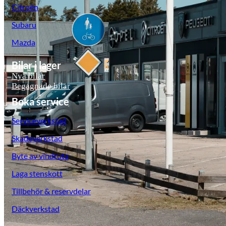
Citroën
Subaru
Mazda
Bilar i lager
Nya bilar
Begagnade bilar
Boka service
Serviceverkstad
Skadeverkstad
Byte av vindruta
Laga stenskott
Tillbehör & reservdelar
Däckverkstad