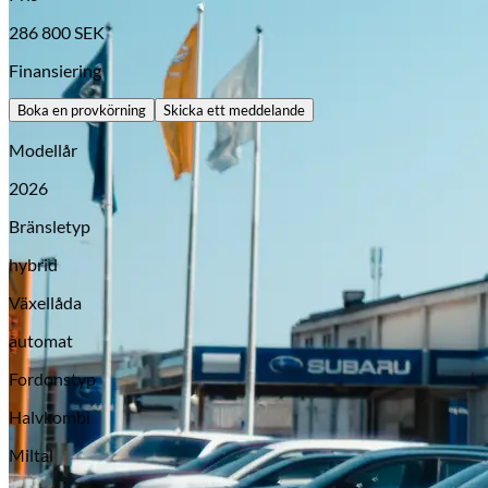
286 800
SEK
Finansiering
Boka en provkörning
Skicka ett meddelande
Modellår
2026
Bränsletyp
hybrid
Opel
Växellåda
automat
Fordonstyp
Halvkombi
Miltal