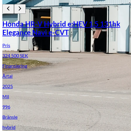
Honda HR-V Hybrid e:HEV 1,5 131hk
Elegance Navi e-CVT
Pris
324 500
SEK
Finansiering
Årtal
2025
Mil
996
Bränsle
hybrid