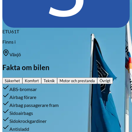
ETU61T
Finns i
Växjö
Fakta om bilen
Säkerhet
Komfort
Teknik
Motor och prestanda
Övrigt
ABS-bromsar
Airbag förare
Airbag passagerare fram
Sidoairbags
Sidokrockgardiner
Antisladd