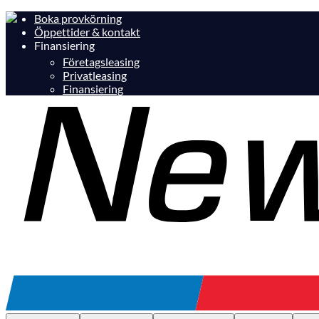
Boka provkörning
Öppettider & kontakt
Finansiering
Företagsleasing
Privatleasing
Finansiering