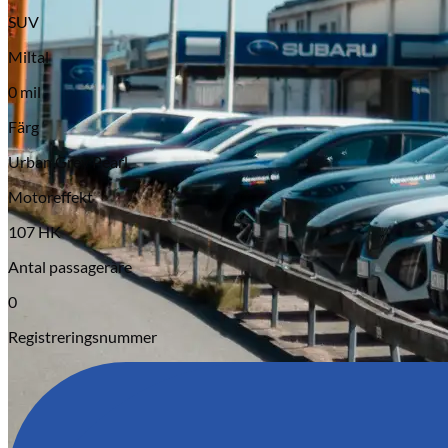
SUV
Miltal
0 mil
Färg
Urban Grey Pearl
Serviceverkstad
Motoreffekt
107 HK
Antal passagerare
0
Registreringsnummer