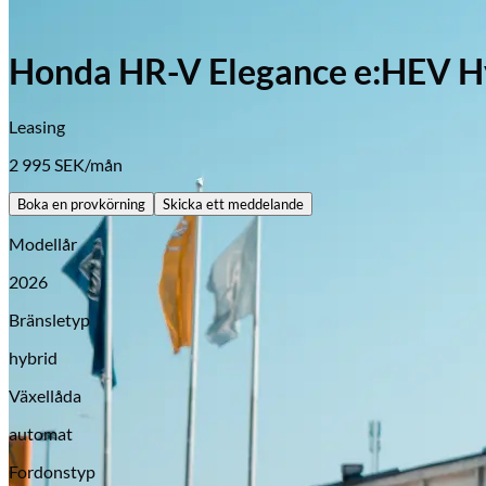
Honda HR-V Elegance e:HEV Hy
Leasing
2 995
SEK/mån
Boka en provkörning
Skicka ett meddelande
Modellår
2026
Bränsletyp
hybrid
Växellåda
automat
Opel
Fordonstyp