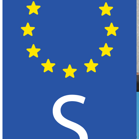
Hässleholm
Citroën