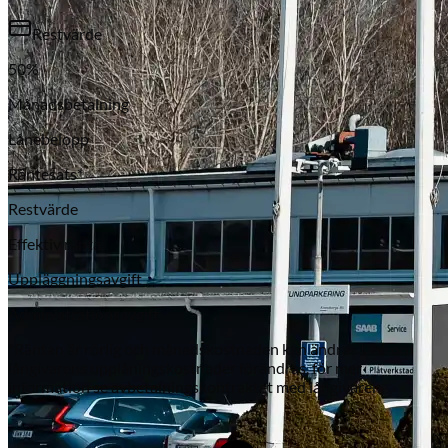
Restvärde
50
%
Månadsbetalning
Lånebelopp
Räntesats*
Restvärde
Subaru
Effektiv ränta
Uppläggningsavgift
Administrationsavgift
*Räntan är rörlig och månadskostnaden kan ändras t.ex. om
långivarens upplåningskostnader förändras, för mer
information se avbetalningskontraktet med långivaren.