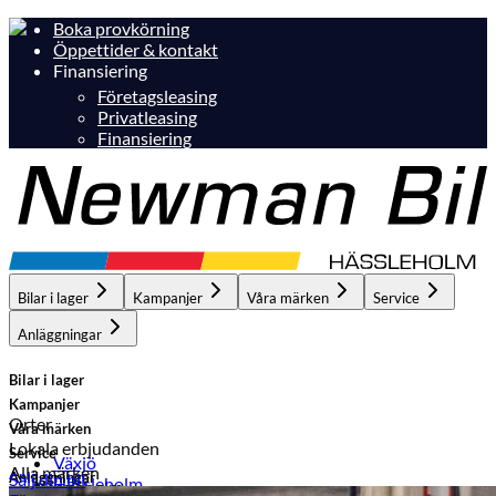
Boka provkörning
Öppettider & kontakt
Finansiering
Företagsleasing
Privatleasing
Finansiering
Bilar i lager
Kampanjer
Våra märken
Service
Anläggningar
Bilar i lager
Kampanjer
Orter
Våra märken
Lokala erbjudanden
Service
Växjö
Alla märken
Anläggningar
Sälj din bil
Hässleholm
Hässleholm