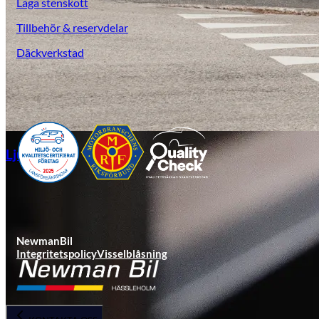
Laga stenskott
Tillbehör & reservdelar
Däckverkstad
Ljungby
NewmanBil
Integritetspolicy
Visselblåsning