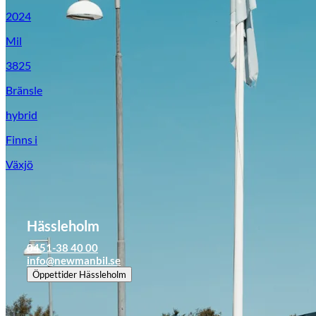
2024
Mil
3825
Bränsle
hybrid
Finns i
Växjö
Hässleholm
0451-38 40 00
info@newmanbil.se
Öppettider
Hässleholm