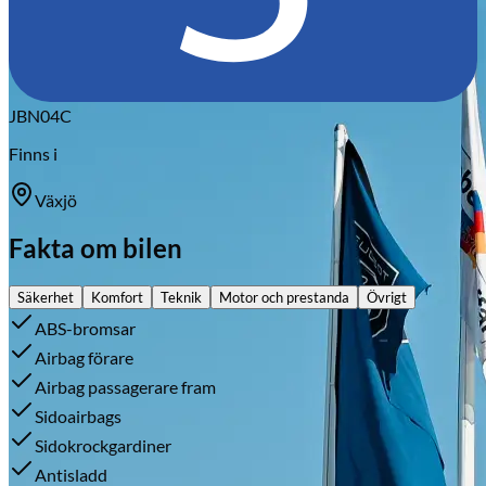
JBN04C
Finns i
Växjö
Fakta om bilen
Säkerhet
Komfort
Teknik
Motor och prestanda
Övrigt
ABS-bromsar
Airbag förare
Airbag passagerare fram
Sidoairbags
Sidokrockgardiner
Antisladd