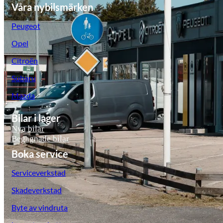
Våra nybilsmärken
Peugeot
Opel
Citroën
Subaru
Mazda
Bilar i lager
Nya bilar
Begagnade bilar
Boka service
Serviceverkstad
Skadeverkstad
Byte av vindruta