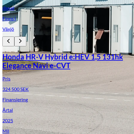
diesel
Finns i
Växjö
Honda HR-V Hybrid e:HEV 1,5 131hk
Elegance Navi e-CVT
Pris
324 500
SEK
Finansiering
Årtal
2025
Mil