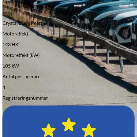
1 mil
Serviceverkstad
Färg
Crystal Black Pearl
Motoreffekt
143 HK
Motoreffekt (kW)
105 kW
Antal passagerare
4
Registreringsnummer