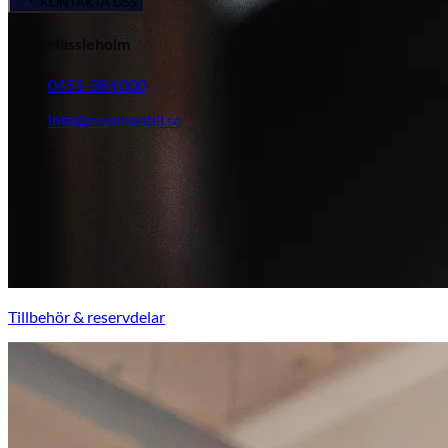
KONTAKTA OSS
Hässleholm
0451-384 000
info@newmanbil.se
Tillbehör & reservdelar