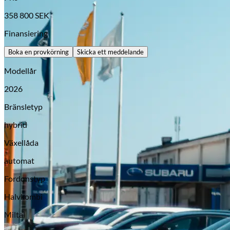
358 800
SEK
Finansiering
Boka en provkörning
Skicka ett meddelande
Modellår
2026
Bränsletyp
hybrid
Opel
Växellåda
automat
Fordonstyp
Halvkombi
Miltal