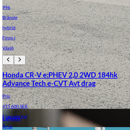
996
Bränsle
hybrid
Finns i
Växjö
Laga stenskott
Honda CR-V e:PHEV 2,0 2WD 184hk
Advance Tech e-CVT Avt drag
Pris
475 600
SEK
Finansiering
Laholm
Årtal