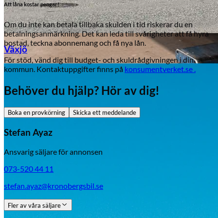
Att låna kostar pengar!
Om du inte kan betala tillbaka skulden i tid riskerar du en
betalningsanmärkning. Det kan leda till svårigheter att få hyra
bostad, teckna abonnemang och få nya lån.
Växjö
För stöd, vänd dig till budget- och skuldrådgivningen i din
kommun. Kontaktuppgifter finns på
konsumentverket.se .
Byte av vindruta
Behöver du hjälp? Hör av dig!
Boka en provkörning
Skicka ett meddelande
Stefan Ayaz
Ansvarig säljare för annonsen
Mazda
073-520 44 11
Fordonstyp
stefan.ayaz@kronobergsbil.se
Mopedbil
Pickup
Transportbil
Personbil
Fler av våra säljare
Visa alla fordon