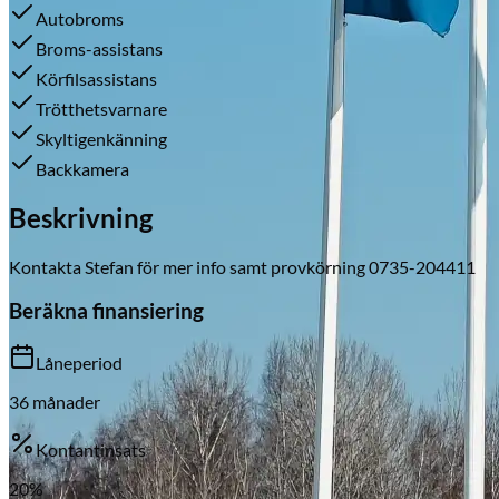
Autobroms
Broms-assistans
Körfilsassistans
Skadeverkstad
Trötthetsvarnare
Skyltigenkänning
Backkamera
Beskrivning
Kontakta Stefan för mer info samt provkörning 0735-204411
Beräkna finansiering
Låneperiod
36
månader
Kontantinsats
20
%