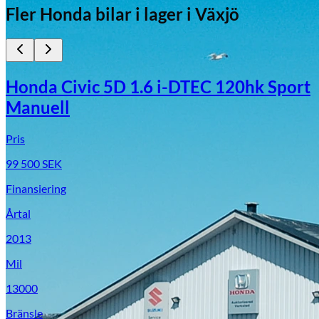
Fler
Honda
bilar i lager
i Växjö
Honda Civic 5D 1.6 i-DTEC 120hk Sport
Manuell
Pris
99 500
SEK
Finansiering
Årtal
2013
Mil
13000
Bränsle