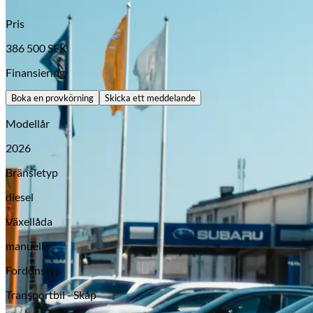
Pris
386 500
SEK
Finansiering
Boka en provkörning
Skicka ett meddelande
Modellår
2026
Bränsletyp
Opel
diesel
Växellåda
manuell
Fordonstyp
Transportbil - Skåp