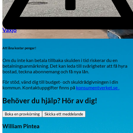
Växjö
Byte av vindruta
Att låna kostar pengar!
Om du inte kan betala tillbaka skulden i tid riskerar du en
betalningsanmärkning. Det kan leda till svårigheter att få hyra
bostad, teckna abonnemang och få nya lån.
För stöd, vänd dig till budget- och skuldrådgivningen i din
kommun. Kontaktuppgifter finns på
konsumentverket.se .
Behöver du hjälp? Hör av dig!
Mazda
Fordonstyp
Boka en provkörning
Skicka ett meddelande
Mopedbil
Pickup
Transportbil
Personbil
William Pintea
Visa alla fordon