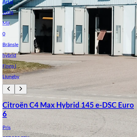
Årtal
2026
Mil
0
Bränsle
hybrid
Finns i
Ljungby
Citroën C4 Max Hybrid 145 e-DSC Euro
6
Pris