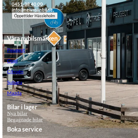
0451-38 40 00
info@newmanbil.se
Öppettider
Hässleholm
Våra nybilsmärken
Peugeot
Opel
Citroën
Subaru
Mazda
Bilar i lager
Nya bilar
Begagnade bilar
Boka service