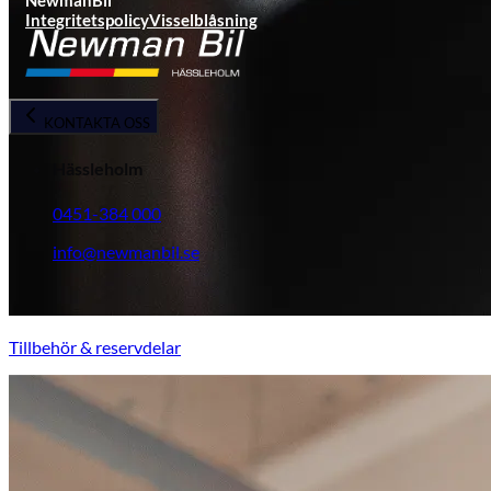
Integritetspolicy
Visselblåsning
KONTAKTA OSS
Hässleholm
0451-384 000
info@newmanbil.se
Tillbehör & reservdelar