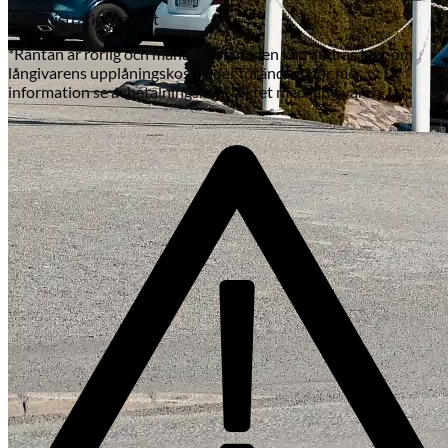
Administrationsavgift
*Räntan är rörlig och månadskostnaden kan ändras t.ex. om
långivarens upplåningskostnader förändras, för mer
information se avbetalningskontraktet med långivaren.