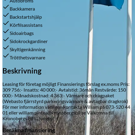
Autobroms
Backkamera
Backstartshjälp
Körfilsassistans
Skadeverkstad
Sidoairbags
Sidokrockgardiner
Skyltigenkänning
Trötthetsvarnare
Beskrivning
Leasing för företag möjligt Finansierings förslag ex.moms Pris:
309 756:- Insatts: 40 000:- Avtalstid: 36mån Restvärde: 150
000:- Månadskostnad: 4 363:- Värmare och dragpaket
(Webasto fjärrstyrd parkeringsvärmare & avtagbar dragkrok)
För mer information vänligen kontakta William på 073-520 44
01 eller william.pintea@kronobergsbil.se Välkomna till
Kronobergs Bil i Ljungby!
Beräkna finansiering