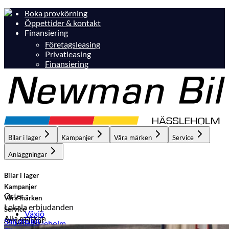
Boka provkörning
Öppettider & kontakt
Finansiering
Företagsleasing
Privatleasing
Finansiering
Bilar i lager
Kampanjer
Våra märken
Service
Anläggningar
Bilar i lager
Kampanjer
Orter
Våra märken
Lokala erbjudanden
Service
Växjö
Alla märken
Anläggningar
Sälj din bil
Hässleholm
Hässleholm