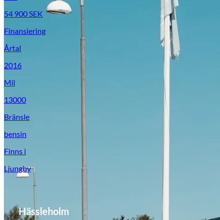
54 900
SEK
Finansiering
Årtal
2016
Mil
13000
Bränsle
bensin
Finns i
Ljungby
Hässleholm