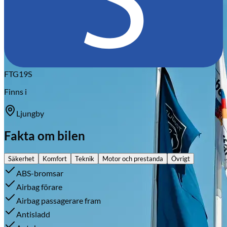
FTG19S
Finns i
Ljungby
Fakta om bilen
Säkerhet
Komfort
Teknik
Motor och prestanda
Övrigt
ABS-bromsar
Airbag förare
Airbag passagerare fram
Antisladd