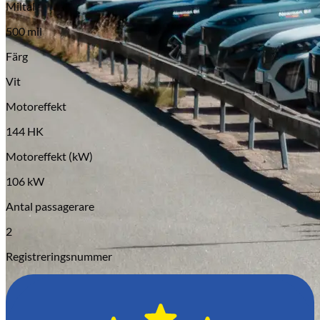
Miltal
Serviceverkstad
500 mil
Färg
Vit
Motoreffekt
144 HK
Motoreffekt (kW)
106 kW
Antal passagerare
2
Registreringsnummer