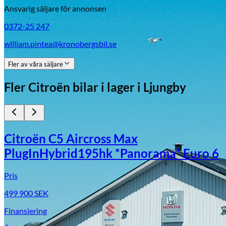
Ansvarig säljare för annonsen
0372-25 247
william.pintea@kronobergsbil.se
Fler av våra säljare
Fler
Citroën
bilar i lager
i Ljungby
Citroën C5 Aircross Max
PlugInHybrid195hk *Panorama* Euro 6
Pris
499 900
SEK
Finansiering