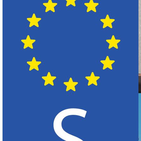
Hässleholm
Citroën