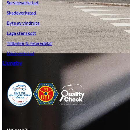
Serviceverkstad
Skadeverkstad
Byte av vindruta
Laga stenskott
Tillbehör & reservdelar
Däckverkstad
Ljungby
NewmanBil