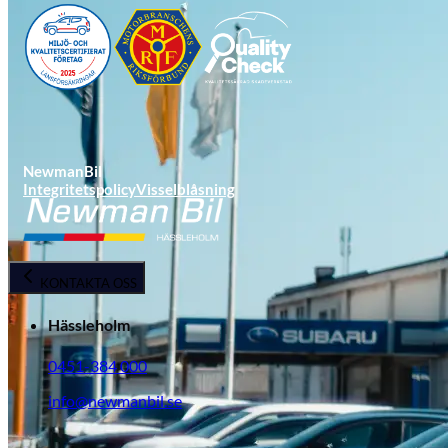
NewmanBil
Integritetspolicy
Visselblåsning
Opel
KONTAKTA OSS
Hässleholm
0451-384 000
info@newmanbil.se