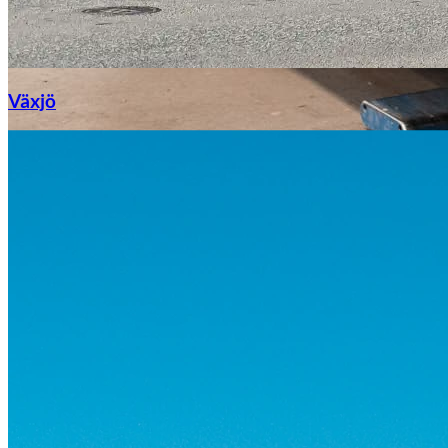
Växjö
Byte av vindruta
Mazda
Fordonstyp
Mopedbil
Pickup
Transportbil
Personbil
Visa alla fordon