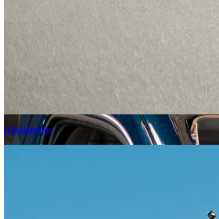
Hässleholm
Citroën