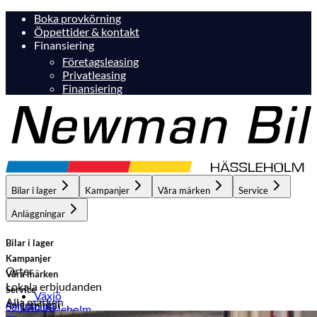
Boka provkörning
Öppettider & kontakt
Finansiering
Företagsleasing
Privatleasing
Finansiering
Bilar i lager
Kampanjer
Våra märken
Service
Anläggningar
Bilar i lager
Kampanjer
Orter
Våra märken
Lokala erbjudanden
Service
Växjö
Alla märken
Anläggningar
Sälj din bil
Hässleholm
Hässleholm