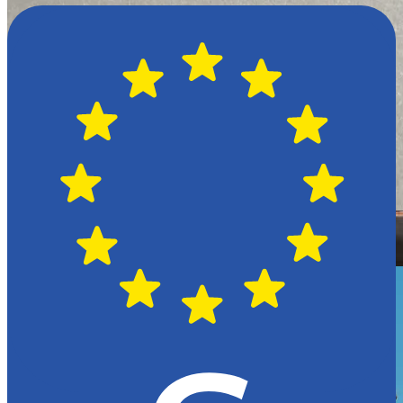
Hässleholm
Citroën