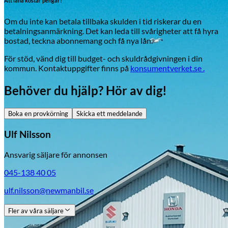
Att låna kostar pengar!
Om du inte kan betala tillbaka skulden i tid riskerar du en
betalningsanmärkning. Det kan leda till svårigheter att få hyra
bostad, teckna abonnemang och få nya lån.
För stöd, vänd dig till budget- och skuldrådgivningen i din
kommun. Kontaktuppgifter finns på
konsumentverket.se .
Behöver du hjälp? Hör av dig!
Boka en provkörning
Skicka ett meddelande
Ulf Nilsson
Ansvarig säljare för annonsen
045-138 40 05
ulf.nilsson@newmanbil.se
Fler av våra säljare