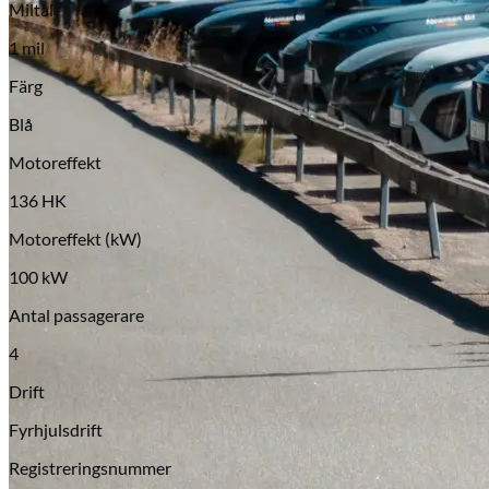
Miltal
Serviceverkstad
1 mil
Färg
Blå
Motoreffekt
136 HK
Motoreffekt (kW)
100 kW
Antal passagerare
4
Drift
Fyrhjulsdrift
Registreringsnummer