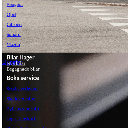
Peugeot
Opel
Citroën
Subaru
Mazda
Bilar i lager
Ljungby
Nya bilar
Begagnade bilar
Boka service
Serviceverkstad
Skadeverkstad
Byte av vindruta
Laga stenskott