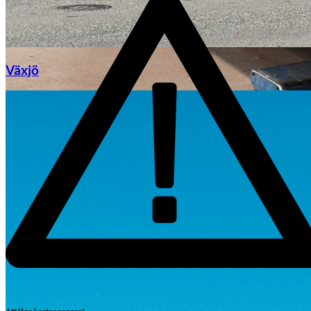
Växjö
Byte av vindruta
Mazda
Fordonstyp
Mopedbil
Pickup
Transportbil
Personbil
Visa alla fordon