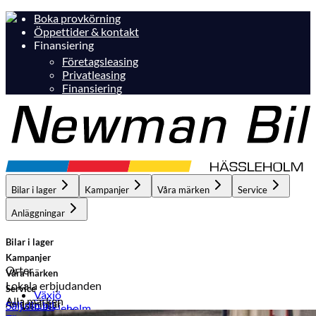
Boka provkörning
Öppettider & kontakt
Finansiering
Företagsleasing
Privatleasing
Finansiering
Bilar i lager
Kampanjer
Våra märken
Service
Anläggningar
Bilar i lager
Kampanjer
Orter
Våra märken
Lokala erbjudanden
Service
Växjö
Alla märken
Anläggningar
Sälj din bil
Hässleholm
Hässleholm