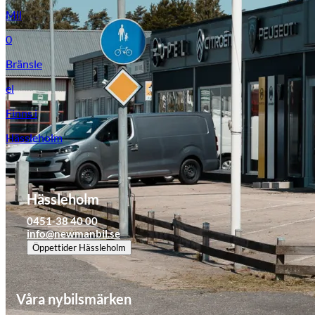
Mil
0
Bränsle
el
Finns i
Hässleholm
Hässleholm
0451-38 40 00
info@newmanbil.se
Öppettider
Hässleholm
Våra nybilsmärken