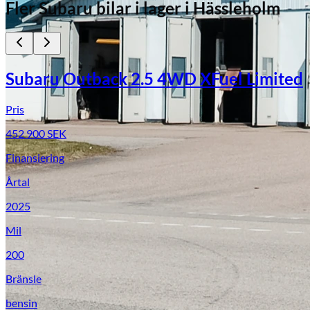
Fler
Subaru
bilar i lager
i Hässleholm
Subaru Outback 2.5 4WD XFuel Limited
Pris
452 900
SEK
Finansiering
Årtal
2025
Mil
200
Bränsle
bensin