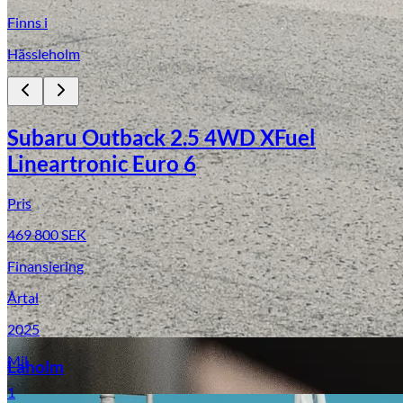
Finns i
Hässleholm
Subaru Outback 2.5 4WD XFuel
Lineartronic Euro 6
Pris
Laga stenskott
469 800
SEK
Finansiering
Årtal
2025
Mil
Laholm
1