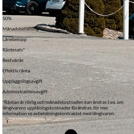
Restvärde
50
%
Månadsbetalning
Lånebelopp
Räntesats*
Restvärde
Effektiv ränta
Uppläggningsavgift
Administrationsavgift
*Räntan är rörlig och månadskostnaden kan ändras t.ex. om
långivarens upplåningskostnader förändras, för mer
information se avbetalningskontraktet med långivaren.