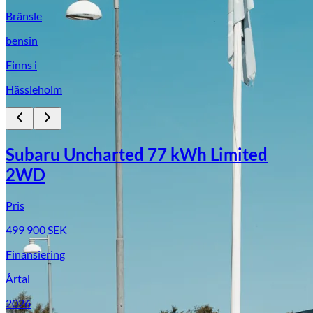
Bränsle
bensin
Finns i
Hässleholm
Subaru Uncharted 77 kWh Limited
2WD
Pris
499 900
SEK
Finansiering
Årtal
2026