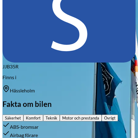
JJB35R
Finns i
Hässleholm
Fakta om bilen
Säkerhet
Komfort
Teknik
Motor och prestanda
Övrigt
ABS-bromsar
Airbag förare