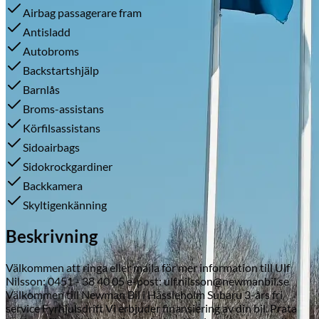
Airbag passagerare fram
Antisladd
Autobroms
Skadeverkstad
Backstartshjälp
Barnlås
Broms-assistans
Körfilsassistans
Sidoairbags
Sidokrockgardiner
Backkamera
Skyltigenkänning
Beskrivning
Välkommen att ringa eller maila för mer information till Ulf
Nilsson: 0451 - 38 40 05 e-post: ulf.nilsson@newmanbil.se
Välkommen till Newman Bil i Hässleholm Subaru 3-års fri
service Fyrhjulsdrift Vi erbjuder finansiering av din bil. Prata