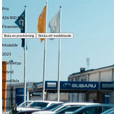
Pris
426 800
SEK
Finansiering
Boka en provkörning
Skicka ett meddelande
Modellår
2025
Bränsletyp
Opel
hybrid
Växellåda
automat
Fordonstyp
Kombi