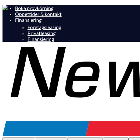
Boka provkörning
Öppettider & kontakt
Finansiering
Företagsleasing
Privatleasing
Finansiering