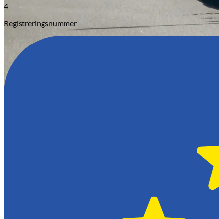
4
Registreringsnummer
Hässleholm