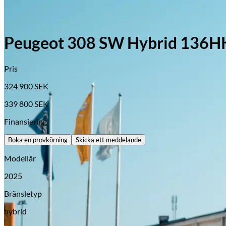
Peugeot 308 SW Hybrid 136H
Pris
324 900
SEK
339 800
SEK
Finansiering
Boka en provkörning
Skicka ett meddelande
Modellår
2025
Bränsletyp
Opel
hybrid