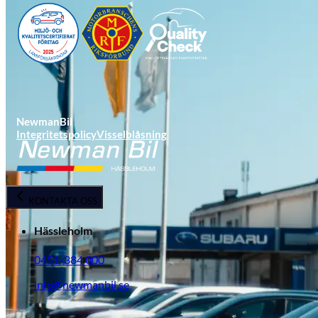
NewmanBil
Integritetspolicy
Visselblåsning
Opel
KONTAKTA OSS
Hässleholm
0451-384 000
info@newmanbil.se