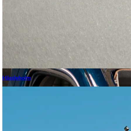
Hässleholm
Citroën