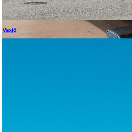
Växjö
Byte av vindruta
Mazda
Fordonstyp
Mopedbil
Pickup
Transportbil
Personbil
Visa alla fordon