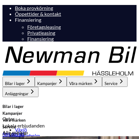
Boka provkörning
Öppettider & kontakt
Finansiering
Företagsleasing
Privatleasing
Finansiering
Bilar i lager
Kampanjer
Våra märken
Service
Anläggningar
Bilar i lager
Kampanjer
Orter
Våra märken
Lokala erbjudanden
Service
Växjö
Alla märken
Anläggningar
Sälj din bil
Hässleholm
Hässleholm