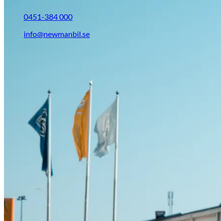
0451-384 000
info@newmanbil.se
Opel