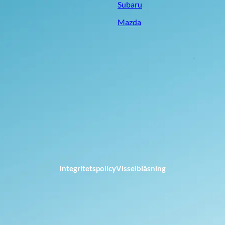
Subaru
Mazda
Integritetspolicy
Visselblåsning