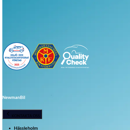
Visa alla bilar i lager
NewmanBil
KONTAKTA OSS
Hässleholm