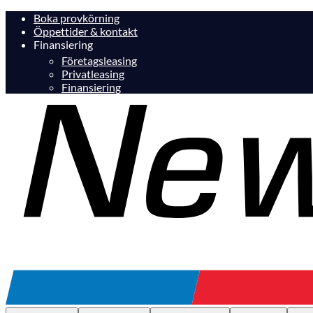
Boka provkörning
Öppettider & kontakt
Finansiering
Företagsleasing
Privatleasing
Finansiering