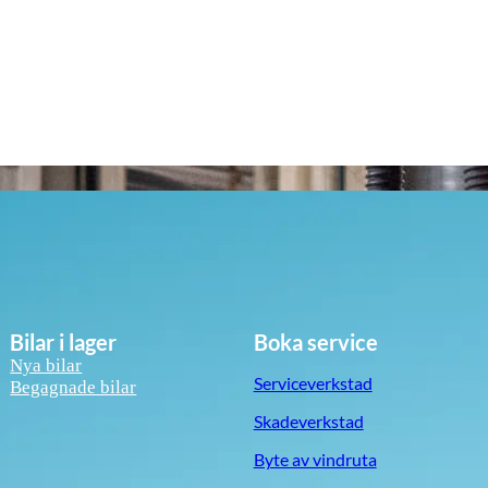
Bilar i lager
Boka service
Nya bilar
Serviceverkstad
Begagnade bilar
Skadeverkstad
Byte av vindruta