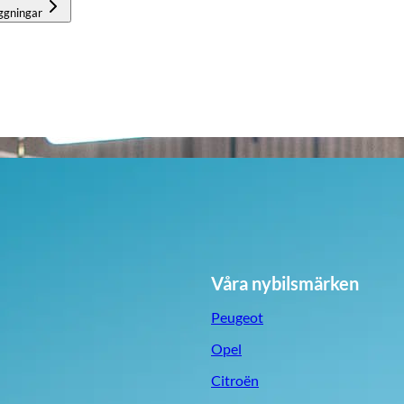
ggningar
Våra nybilsmärken
Peugeot
Opel
Citroën