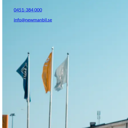
0451-384 000
info@newmanbil.se
Opel