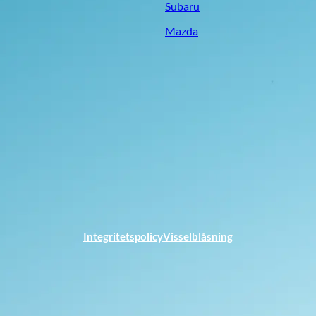
Subaru
Mazda
Integritetspolicy
Visselblåsning