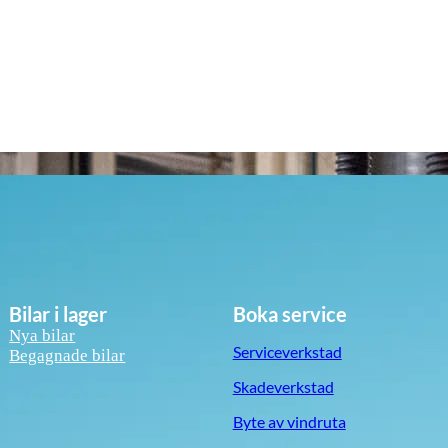
Bilar i lager
Boka service
Nya bilar
Serviceverkstad
Begagnade bilar
Skadeverkstad
Byte av vindruta