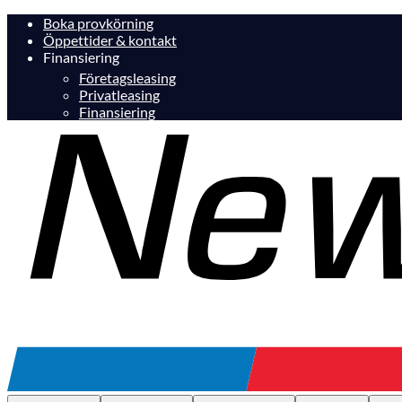
Boka provkörning
Öppettider & kontakt
Finansiering
Företagsleasing
Privatleasing
Finansiering