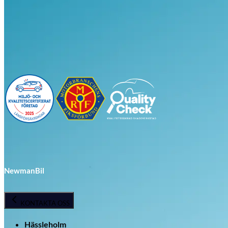
Visa alla bilar i lager
NewmanBil
KONTAKTA OSS
Hässleholm