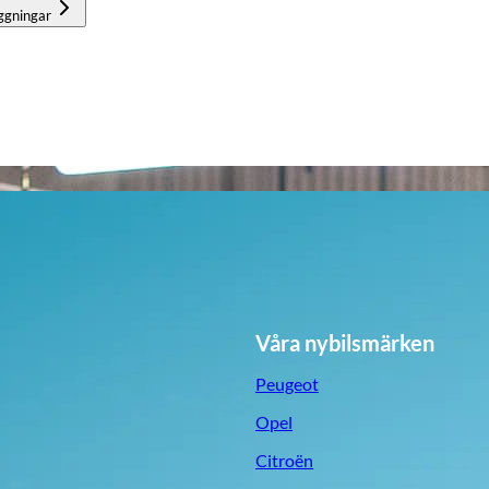
ggningar
Våra nybilsmärken
Peugeot
Opel
Citroën