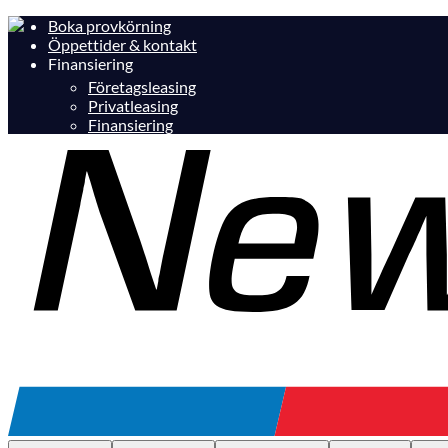
Boka provkörning
Öppettider & kontakt
Finansiering
Företagsleasing
Privatleasing
Finansiering