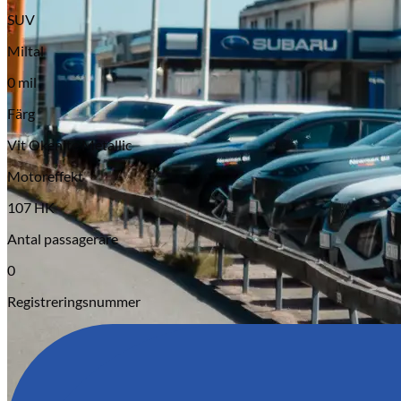
SUV
Miltal
0 mil
Färg
Vit Okenite Metallic
Serviceverkstad
Motoreffekt
107 HK
Antal passagerare
0
Registreringsnummer