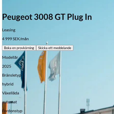
Peugeot 3008 GT Plug In
Leasing
4 999
SEK/mån
Boka en provkörning
Skicka ett meddelande
Modellår
2025
Bränsletyp
hybrid
Växellåda
automat
Opel
Fordonstyp