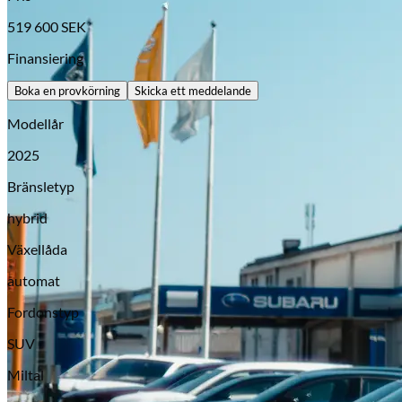
519 600
SEK
Finansiering
Boka en provkörning
Skicka ett meddelande
Modellår
2025
Bränsletyp
hybrid
Opel
Växellåda
automat
Fordonstyp
SUV
Miltal