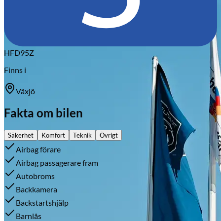
HFD95Z
Finns i
Växjö
Fakta om bilen
Säkerhet
Komfort
Teknik
Övrigt
Airbag förare
Airbag passagerare fram
Autobroms
Backkamera
Backstartshjälp
Barnlås