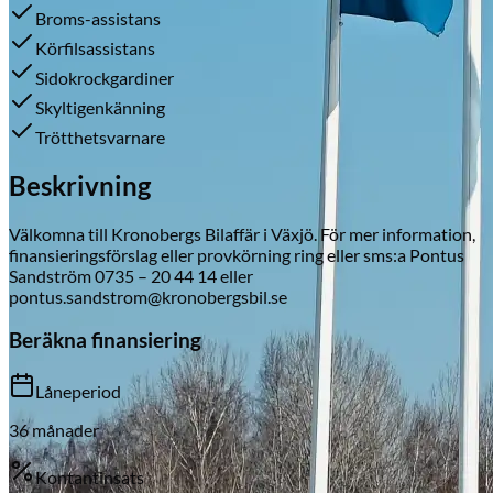
Broms-assistans
Körfilsassistans
Sidokrockgardiner
Skadeverkstad
Skyltigenkänning
Trötthetsvarnare
Beskrivning
Välkomna till Kronobergs Bilaffär i Växjö. För mer information,
finansieringsförslag eller provkörning ring eller sms:a Pontus
Sandström 0735 – 20 44 14 eller
pontus.sandstrom@kronobergsbil.se
Beräkna finansiering
Låneperiod
36
månader
Kontantinsats