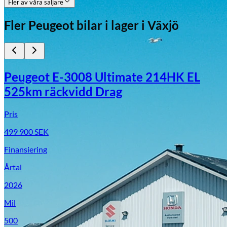
Fler av våra säljare
Fler
Peugeot
bilar i lager
i Växjö
Peugeot E-3008 Ultimate 214HK EL
525km räckvidd Drag
Pris
499 900
SEK
Finansiering
Årtal
2026
Mil
500