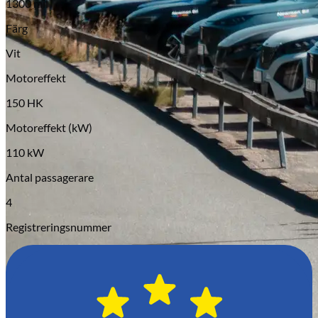
1300 mil
Serviceverkstad
Färg
Vit
Motoreffekt
150 HK
Motoreffekt (kW)
110 kW
Antal passagerare
4
Registreringsnummer