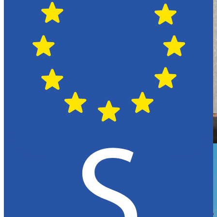
Hässleholm
Citroën