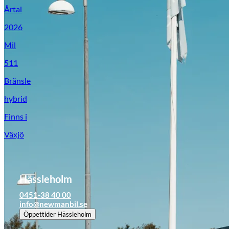
Årtal
2026
Mil
511
Bränsle
hybrid
Finns i
Växjö
Hässleholm
0451-38 40 00
info@newmanbil.se
Öppettider
Hässleholm