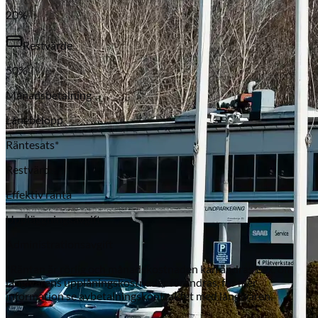
20
%
Restvärde
50
%
Månadsbetalning
Lånebelopp
Räntesats*
Subaru
Restvärde
Effektiv ränta
Uppläggningsavgift
Administrationsavgift
*Räntan är rörlig och månadskostnaden kan ändras t.ex. om
långivarens upplåningskostnader förändras, för mer
information se avbetalningskontraktet med långivaren.