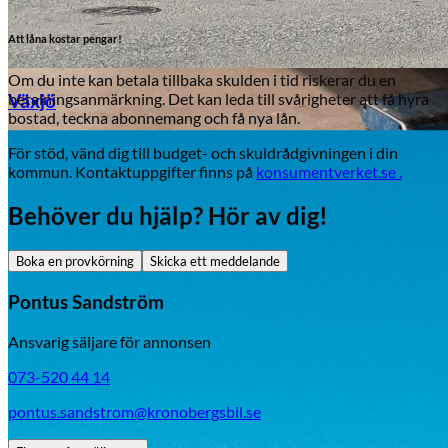
Att låna kostar pengar!
Om du inte kan betala tillbaka skulden i tid riskerar du en
betalningsanmärkning. Det kan leda till svårigheter att få hyra
Växjö
bostad, teckna abonnemang och få nya lån.
För stöd, vänd dig till budget- och skuldrådgivningen i din
Byte av vindruta
kommun. Kontaktuppgifter finns på
konsumentverket.se .
Behöver du hjälp? Hör av dig!
Boka en provkörning
Skicka ett meddelande
Pontus Sandström
Ansvarig säljare för annonsen
Mazda
073-520 44 14
Fordonstyp
pontus.sandstrom@kronobergsbil.se
Mopedbil
Pickup
Transportbil
Personbil
Visa alla fordon