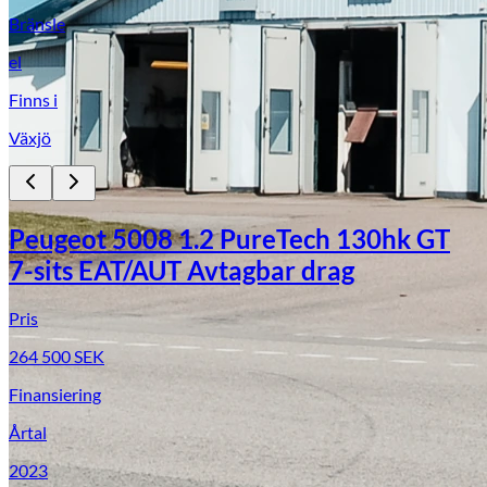
Bränsle
el
Finns i
Växjö
Peugeot 5008 1.2 PureTech 130hk GT
7-sits EAT/AUT Avtagbar drag
Pris
264 500
SEK
Finansiering
Årtal
2023