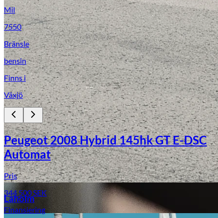
Mil
7550
Bränsle
bensin
Finns i
Växjö
Laga stenskott
Peugeot 2008 Hybrid 145hk GT E-DSC
Automat
Pris
344 500
SEK
Laholm
Finansiering