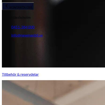
KONTAKTA OSS
Hässleholm
0451-384 000
info@newmanbil.se
Tillbehör & reservdelar