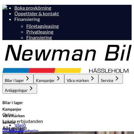
Boka provkörning
Öppettider & kontakt
Finansiering
Företagsleasing
Privatleasing
Finansiering
Bilar i lager
Kampanjer
Våra märken
Service
Anläggningar
Bilar i lager
Kampanjer
Orter
Våra märken
Lokala erbjudanden
Service
Växjö
Alla märken
Anläggningar
Sälj din bil
Hässleholm
Hässleholm