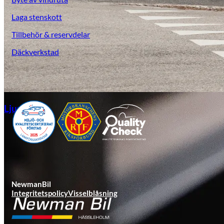
Laga stenskott
Tillbehör & reservdelar
Däckverkstad
Ljungby
NewmanBil
Integritetspolicy
Visselblåsning