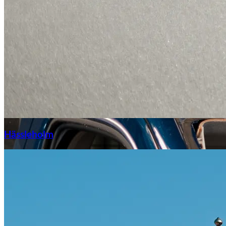
Hässleholm
Citroën