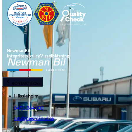
NewmanBil
Integritetspolicy
Visselblåsning
Opel
KONTAKTA OSS
Hässleholm
0451-384 000
info@newmanbil.se