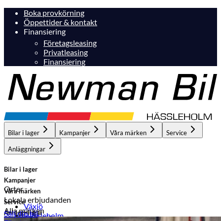
Boka provkörning
Öppettider & kontakt
Finansiering
Företagsleasing
Privatleasing
Finansiering
Bilar i lager
Kampanjer
Våra märken
Service
Anläggningar
Bilar i lager
Kampanjer
Orter
Våra märken
Lokala erbjudanden
Service
Växjö
Alla märken
Anläggningar
Sälj din bil
Hässleholm
Hässleholm