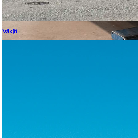
Växjö
Byte av vindruta
Mazda
Fordonstyp
Mopedbil
Pickup
Transportbil
Personbil
Visa alla fordon