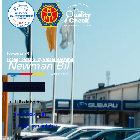
NewmanBil
Integritetspolicy
Visselblåsning
Opel
KONTAKTA OSS
Hässleholm
0451-384 000
info@newmanbil.se