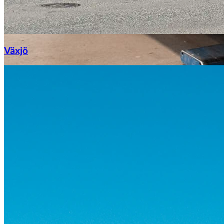
Växjö
Byte av vindruta
Mazda
Fordonstyp
Mopedbil
Pickup
Transportbil
Personbil
Visa alla fordon