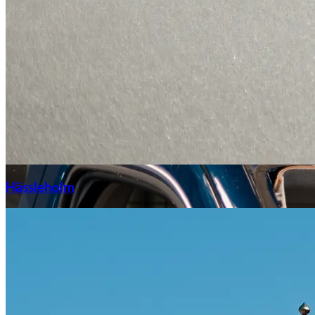
Hässleholm
Citroën