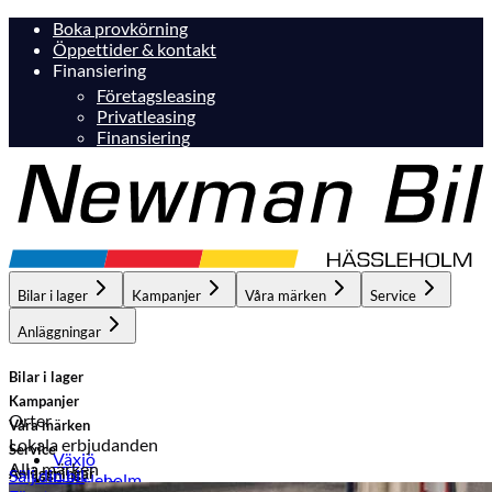
Boka provkörning
Öppettider & kontakt
Finansiering
Företagsleasing
Privatleasing
Finansiering
Bilar i lager
Kampanjer
Våra märken
Service
Anläggningar
Bilar i lager
Kampanjer
Orter
Våra märken
Lokala erbjudanden
Service
Växjö
Alla märken
Anläggningar
Sälj din bil
Hässleholm
Hässleholm