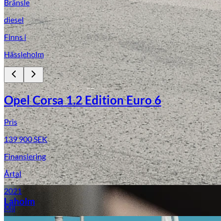
Bränsle
diesel
Finns i
Hässleholm
Opel Corsa 1.2 Edition Euro 6
Laga stenskott
Pris
139 900
SEK
Finansiering
Årtal
2021
Laholm
Mil