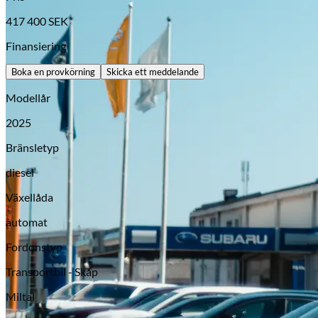
417 400
SEK
Finansiering
Boka en provkörning
Skicka ett meddelande
Modellår
2025
Bränsletyp
diesel
Opel
Växellåda
automat
Fordonstyp
Transportbil - Skåp
Miltal