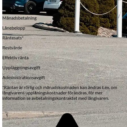
50
%
Månadsbetalning
Lånebelopp
Räntesats*
Restvärde
Effektiv ränta
Uppläggningsavgift
Administrationsavgift
*Räntan är rörlig och månadskostnaden kan ändras t.ex. om
långivarens upplåningskostnader förändras, för mer
information se avbetalningskontraktet med långivaren.