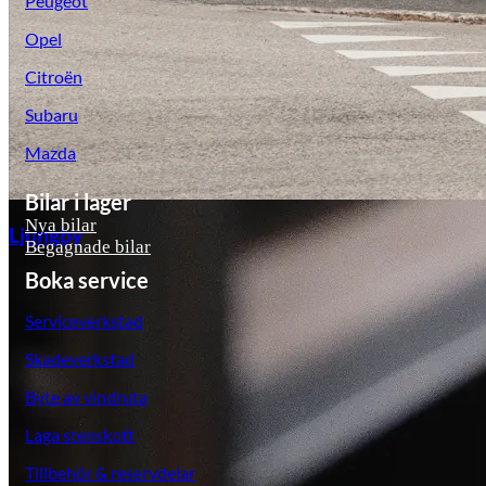
Peugeot
Opel
Citroën
Subaru
Mazda
Bilar i lager
Nya bilar
Ljungby
Begagnade bilar
Boka service
Serviceverkstad
Skadeverkstad
Byte av vindruta
Laga stenskott
Tillbehör & reservdelar