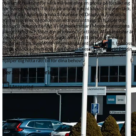
märkesförsäkring för våra märken eller en prova på försäkring
för övriga märken. Till alla våra bilar kan ni köpa till vinterdäck.
Saknar du något på denna bil kanske en Dragkrok, Extraljus,
Vinterhjul eller någon annan extrautrustning. Vi hjälper dig
med pris och montering. Vi är medlemmar i Motorbranschens
Riksförbund och följer deras krav och riktlinjer. Alla våra bilar är
varudeklarerade. Garanti ingår alltid i ditt bilköp. För extra
trygghet finns även MRF-Premiumgaranti att köpa till. Hos oss
hittar du olika drivmedel som Bensin Diesel Elbil Hybrid Plugin
Xfuel Etanol. Välkommen in till vår bilhall i Hässleholm – vi
hjälper dig hitta rätt bil för dina behov!
Subaru
Beräkna finansiering
Låneperiod
36
månader
Kontantinsats
20
%
Restvärde