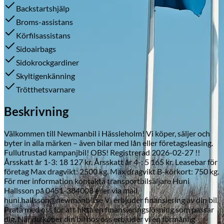
Backstartshjälp
Broms-assistans
Körfilsassistans
Skadeverkstad
Sidoairbags
Sidokrockgardiner
Skyltigenkänning
Trötthetsvarnare
Beskrivning
Välkommen till Newmanbil i Hässleholm! Vi köper, säljer och
byter in alla märken – även bilar med lån eller företagsleasing.
Fullutrustad kampanjbil! OBS! Registrerad 2026-02-27 !!
Årsskatt år 1-3: 18 127 kr. Årsskatt år 4-: 5 165 kr. Leasebar för
företag Max dragvikt: 2500 kg. Max dragvikt B-körkort: 750 kg.
För mer information kontakta transportbilsäljare Huni
Hallsson på 0451-384008 eller via mail
huni.hallsson@newmanbil.se Vi erbjuder finansiering av din bil.
Prata med oss för att hitta en finansieringslösning som passar
dig. När du köper din bil hos oss erbjuder vi en förmånlig