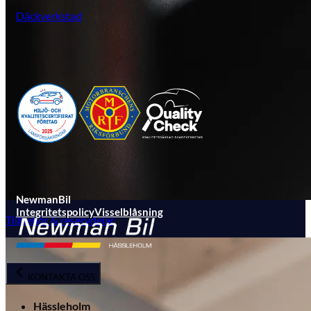
Däckverkstad
NewmanBil
Integritetspolicy
Visselblåsning
Tillbehör & reservdelar
KONTAKTA OSS
Hässleholm