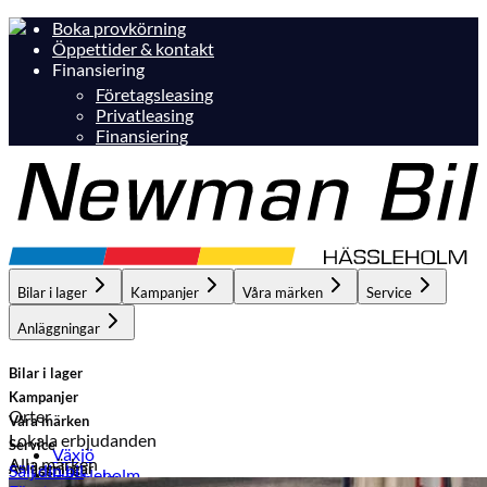
Boka provkörning
Öppettider & kontakt
Finansiering
Företagsleasing
Privatleasing
Finansiering
Bilar i lager
Kampanjer
Våra märken
Service
Anläggningar
Bilar i lager
Kampanjer
Orter
Våra märken
Lokala erbjudanden
Service
Växjö
Alla märken
Anläggningar
Sälj din bil
Hässleholm
Hässleholm