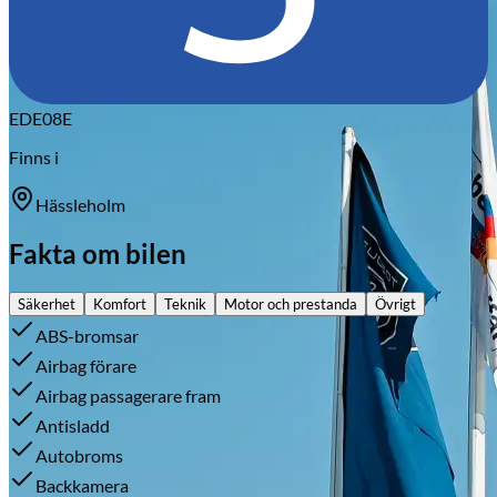
EDE08E
Finns i
Hässleholm
Fakta om bilen
Säkerhet
Komfort
Teknik
Motor och prestanda
Övrigt
ABS-bromsar
Airbag förare
Airbag passagerare fram
Antisladd
Autobroms
Backkamera