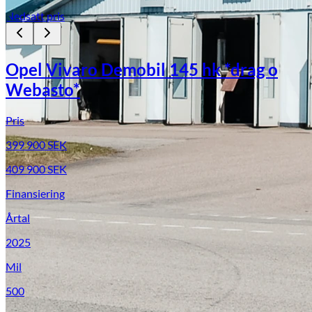
Nedsatt pris
Opel Vivaro Demobil 145 hk *drag o
Webasto*
Pris
399 900
SEK
409 900
SEK
Finansiering
Årtal
2025
Mil
500