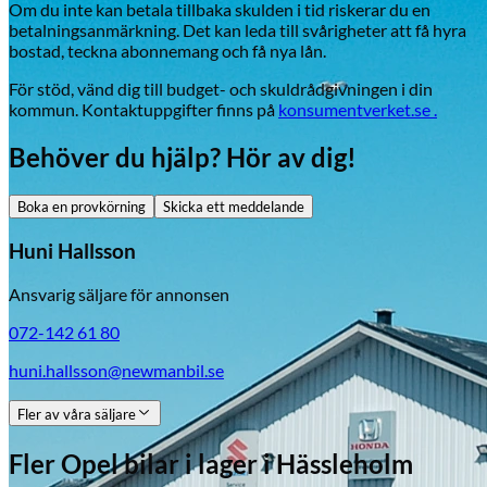
Om du inte kan betala tillbaka skulden i tid riskerar du en
betalningsanmärkning. Det kan leda till svårigheter att få hyra
bostad, teckna abonnemang och få nya lån.
För stöd, vänd dig till budget- och skuldrådgivningen i din
kommun. Kontaktuppgifter finns på
konsumentverket.se .
Behöver du hjälp? Hör av dig!
Boka en provkörning
Skicka ett meddelande
Huni Hallsson
Ansvarig säljare för annonsen
072-142 61 80
huni.hallsson@newmanbil.se
Fler av våra säljare
Fler
Opel
bilar i lager
i Hässleholm