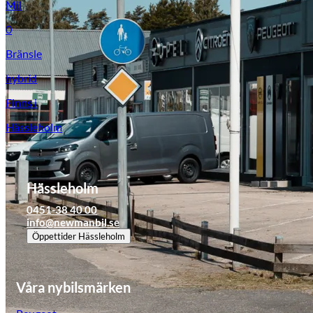
Mil
0
Bränsle
hybrid
Finns i
Hässleholm
Hässleholm
0451-38 40 00
info@newmanbil.se
Öppettider
Hässleholm
Våra nybilsmärken