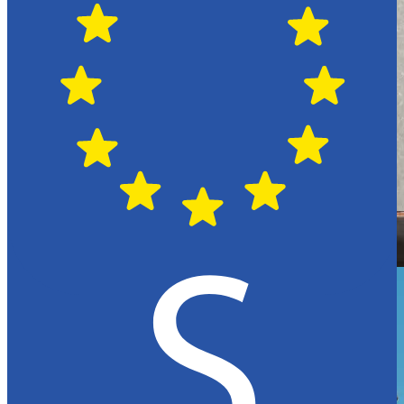
Hässleholm
Citroën