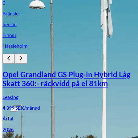
0
Bränsle
bensin
Finns i
Hässleholm
Opel Grandland GS Plug-in Hybrid Låg
Skatt 360:- räckvidd på el 81km
Leasing
4 399
SEK/månad
Årtal
2026