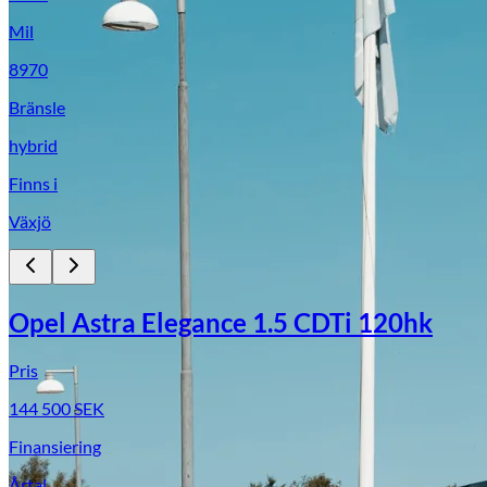
Mil
8970
Bränsle
hybrid
Finns i
Växjö
Opel Astra Elegance 1.5 CDTi 120hk
Pris
144 500
SEK
Finansiering
Årtal