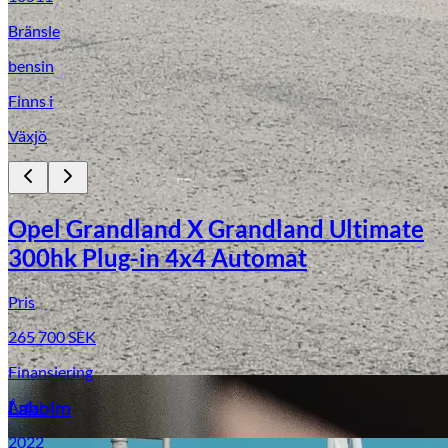
Bränsle
bensin
Finns i
Växjö
Opel Grandland X Grandland Ultimate
Laga stenskott
300hk Plug-in 4x4 Automat
Pris
265 700
SEK
Finansiering
Årtal
Laholm
2022