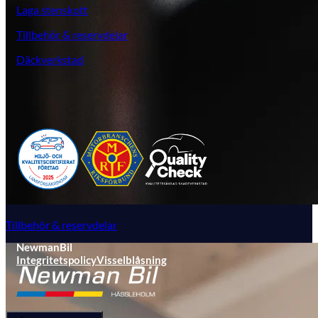
Laga stenskott
Tillbehör & reservdelar
Däckverkstad
Tillbehör & reservdelar
NewmanBil
Integritetspolicy
Visselblåsning