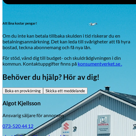
Att låna kostar pengar!
Om du inte kan betala tillbaka skulden i tid riskerar du en
betalningsanmärkning. Det kan leda till svårigheter att få hyra
bostad, teckna abonnemang och få nya lån.
För stöd, vänd dig till budget- och skuldrådgivningen i din
kommun. Kontaktuppgifter finns på
konsumentverket.se .
Behöver du hjälp? Hör av dig!
Boka en provkörning
Skicka ett meddelande
Algot Kjellsson
Ansvarig säljare för annonsen
073-520 44 12