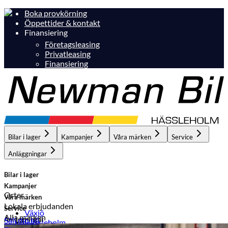
Boka provkörning
Öppettider & kontakt
Finansiering
Företagsleasing
Privatleasing
Finansiering
Bilar i lager
Kampanjer
Våra märken
Service
Anläggningar
Bilar i lager
Kampanjer
Orter
Våra märken
Lokala erbjudanden
Service
Växjö
Alla märken
Anläggningar
Sälj din bil
Hässleholm
Hässleholm