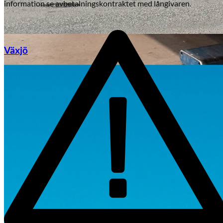
information se avbetalningskontraktet med långivaren.
Växjö
Byte av vindruta
Mazda
Fordonstyp
Mopedbil
Pickup
Transportbil
Personbil
Visa alla fordon