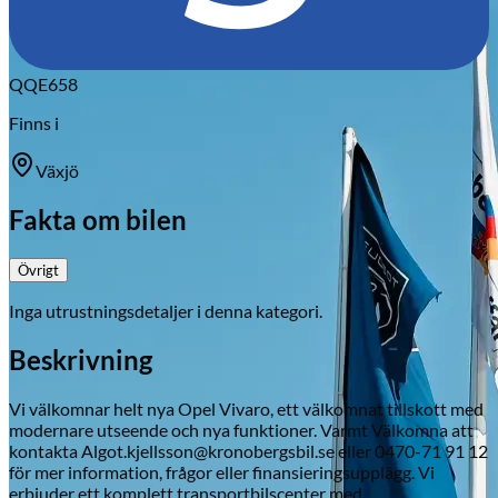
QQE658
Finns i
Växjö
Fakta om bilen
Övrigt
Inga utrustningsdetaljer i denna kategori.
Beskrivning
Vi välkomnar helt nya Opel Vivaro, ett välkomnat tillskott med
modernare utseende och nya funktioner. Varmt Välkomna att
kontakta Algot.kjellsson@kronobergsbil.se eller 0470-71 91 12
för mer information, frågor eller finansieringsupplägg. Vi
erbjuder ett komplett transportbilscenter med