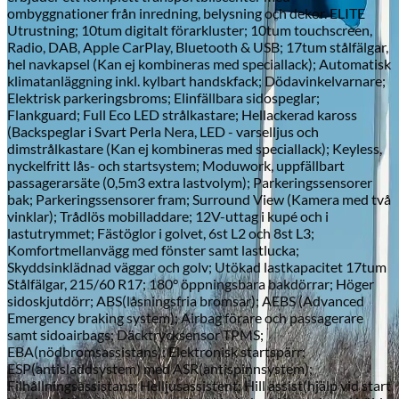
ombyggnationer från inredning, belysning och dekor. ELITE
Utrustning; 10tum digitalt förarkluster; 10tum touchscreen,
Radio, DAB, Apple CarPlay, Bluetooth & USB; 17tum stålfälgar,
hel navkapsel (Kan ej kombineras med speciallack); Automatisk
Skadeverkstad
klimatanläggning inkl. kylbart handskfack; Dödavinkelvarnare;
Elektrisk parkeringsbroms; Elinfällbara sidospeglar;
Flankguard; Full Eco LED strålkastare; Hellackerad kaross
(Backspeglar i Svart Perla Nera, LED - varselljus och
dimstrålkastare (Kan ej kombineras med speciallack); Keyless,
nyckelfritt lås- och startsystem; Moduwork, uppfällbart
passagerarsäte (0,5m3 extra lastvolym); Parkeringssensorer
bak; Parkeringssensorer fram; Surround View (Kamera med två
vinklar); Trådlös mobilladdare; 12V-uttag i kupé och i
lastutrymmet; Fästöglor i golvet, 6st L2 och 8st L3;
Komfortmellanvägg med fönster samt lastlucka;
Skyddsinklädnad väggar och golv; Utökad lastkapacitet 17tum
Stålfälgar, 215/60 R17; 180° öppningsbara bakdörrar; Höger
sidoskjutdörr; ABS(låsningsfria bromsar); AEBS (Advanced
Emergency braking system); Airbag förare och passagerare
samt sidoairbags; Däcktrycksensor TPMS;
EBA(nödbromsassistans); Elektronisk startspärr;
ESP(antisladdsystem) med ASR(antispinnsystem);
Filhållningsassistans; Helljusassistent; Hill assist(hjälp vid start