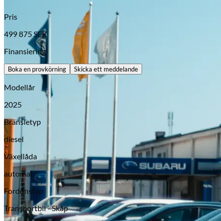
Pris
499 875
SEK
Finansiering
Boka en provkörning
Skicka ett meddelande
Modellår
2025
Bränsletyp
Opel
diesel
Växellåda
automat
Fordonstyp
Transportbil - Skåp