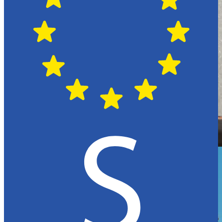
Hässleholm
Citroën