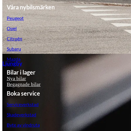
Våra nybilsmärken
Peugeot
Opel
Citroën
Subaru
Mazda
Ljungby
Bilar i lager
Nya bilar
Begagnade bilar
Boka service
Serviceverkstad
Skadeverkstad
Byte av vindruta