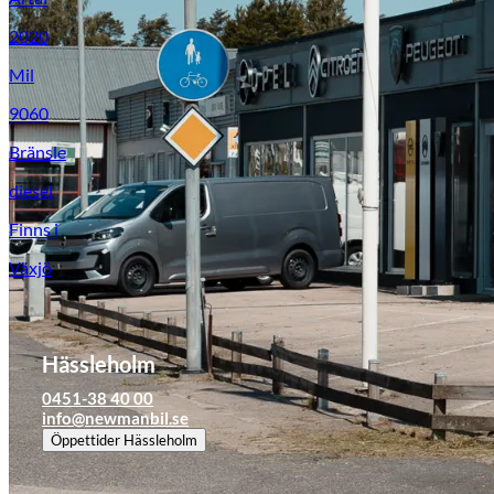
2020
Mil
9060
Bränsle
diesel
Finns i
Växjö
Hässleholm
0451-38 40 00
info@newmanbil.se
Öppettider
Hässleholm