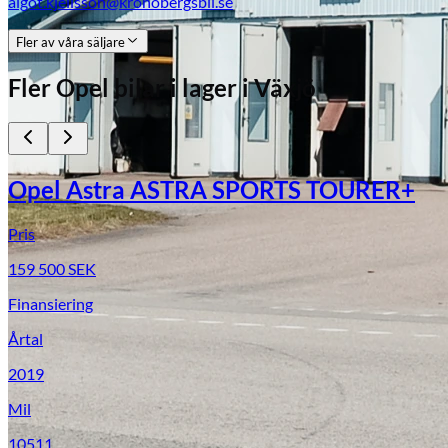
algot.kjellsson@kronobergsbil.se
Fler av våra säljare
Fler
Opel
bilar i lager
i Växjö
Opel Astra ASTRA SPORTS TOURER+
Pris
159 500
SEK
Finansiering
Årtal
2019
Mil
10511