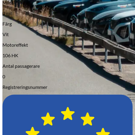
Miltal
Serviceverkstad
0 mil
Färg
Vit
Motoreffekt
106 HK
Antal passagerare
0
Registreringsnummer