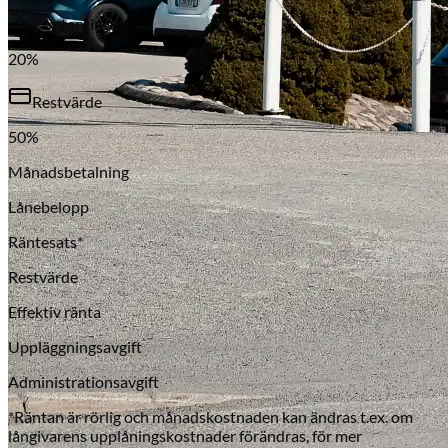
Kontantinsats
20
%
Restvärde
50
%
Månadsbetalning
Lånebelopp
Räntesats*
Restvärde
Effektiv ränta
Uppläggningsavgift
Administrationsavgift
*Räntan är rörlig och månadskostnaden kan ändras t.ex. om
långivarens upplåningskostnader förändras, för mer