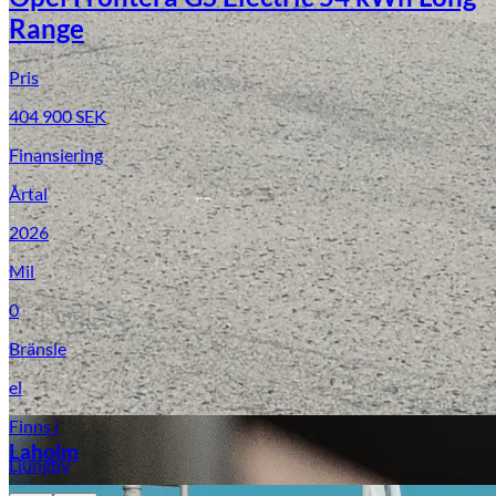
Range
Pris
404 900
SEK
Finansiering
Årtal
2026
Laga stenskott
Mil
0
Bränsle
el
Finns i
Laholm
Ljungby