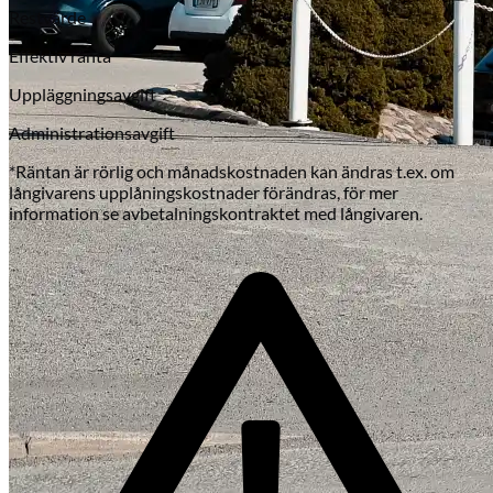
Restvärde
Effektiv ränta
Uppläggningsavgift
Administrationsavgift
*Räntan är rörlig och månadskostnaden kan ändras t.ex. om
långivarens upplåningskostnader förändras, för mer
information se avbetalningskontraktet med långivaren.