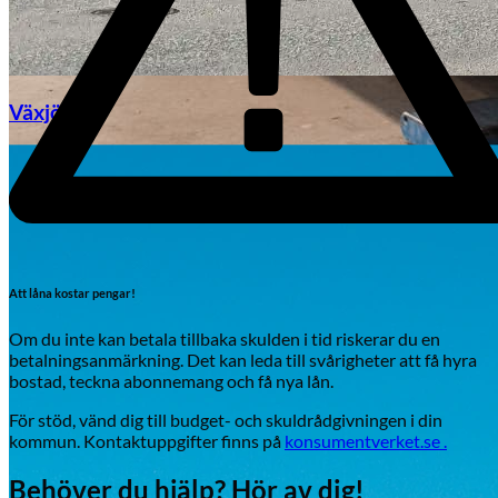
Växjö
Byte av vindruta
Att låna kostar pengar!
Om du inte kan betala tillbaka skulden i tid riskerar du en
betalningsanmärkning. Det kan leda till svårigheter att få hyra
bostad, teckna abonnemang och få nya lån.
Mazda
För stöd, vänd dig till budget- och skuldrådgivningen i din
Fordonstyp
kommun. Kontaktuppgifter finns på
konsumentverket.se .
Mopedbil
Pickup
Transportbil
Personbil
Behöver du hjälp? Hör av dig!
Visa alla fordon