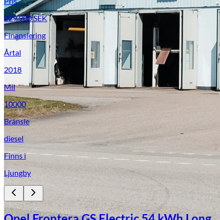
Pris
229 900
SEK
Finansiering
Årtal
2018
Mil
10000
Bränsle
diesel
Finns i
Ljungby
Opel Frontera GS Electric 54 kWh Long