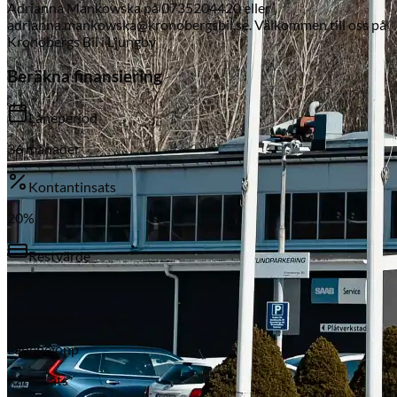
Adrianna Mankowska på 0735204420 eller
adrianna.mankowska@kronobergsbil.se. Välkommen till oss på
Kronobergs Bil i Ljungby
Beräkna finansiering
Låneperiod
36
månader
Kontantinsats
Subaru
20
%
Restvärde
50
%
Månadsbetalning
Lånebelopp
Räntesats*