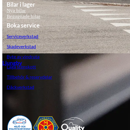
Bilar i lager
Nya bilar
Begagnade bilar
Boka service
Serviceverkstad
Skadeverkstad
Byte av vindruta
Ljungby
Laga stenskott
Tillbehör & reservdelar
Däckverkstad