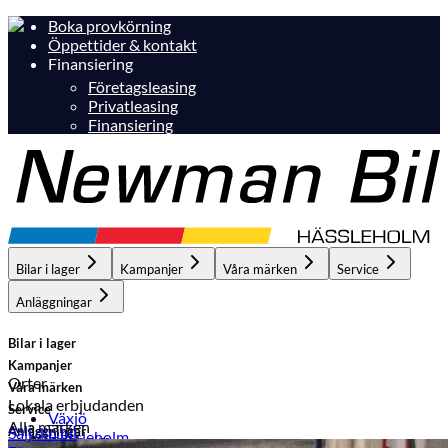
Boka provkörning
Öppettider & kontakt
Finansiering
Företagsleasing
Privatleasing
Finansiering
Bilar i lager
Kampanjer
Våra märken
Service
Anläggningar
Bilar i lager
Kampanjer
Orter
Våra märken
Lokala erbjudanden
Service
Växjö
Alla märken
Anläggningar
Sälj din bil
Hässleholm
Hässleholm