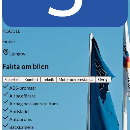
KGG11L
Finns i
Ljungby
Fakta om bilen
Säkerhet
Komfort
Teknik
Motor och prestanda
Övrigt
ABS-bromsar
Airbag förare
Airbag passagerare fram
Antisladd
Autobroms
Backkamera