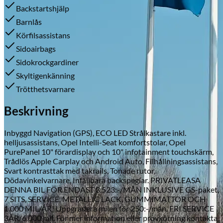
Backstartshjälp
Barnlås
Körfilsassistans
Skadeverkstad
Sidoairbags
Sidokrockgardiner
Skyltigenkänning
Trötthetsvarnare
Beskrivning
Inbyggd Navigation (GPS), ECO LED Strålkastare inkl.
helljusassistans, Opel Intelli-Seat komfortstolar, Opel
PurePanel 10" förardisplay och 10" infotainment touchskärm,
Trådlös Apple Carplay och Android Auto, Filhållningsassistans,
Svart kontrasttak med takrails, Tonade rutor,
Dödavinkelvarnare, Infällbara backspeglar. PRIVATLEASA
DENNA BIL FÖR ENDAST 3.523:-/MÅN INKLUSIVE GS-paket,
7 SITS, SERVICE, METALLIC LACK, GUMMIMATTOR OCH
1.000 MIL/ÅR! Uppgradera milen för 250:-/mån. FRI SERVICE
3ÅR/6.000 mil. För mer information eller provkörning kontakta