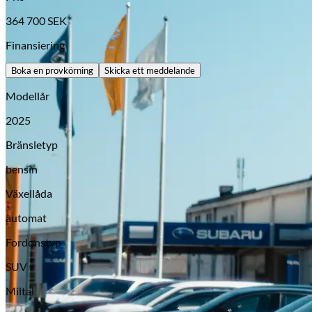
364 700
SEK
Finansiering
Boka en provkörning
Skicka ett meddelande
Modellår
2025
Bränsletyp
bensin
Opel
Växellåda
automat
Fordonstyp
SUV
Miltal