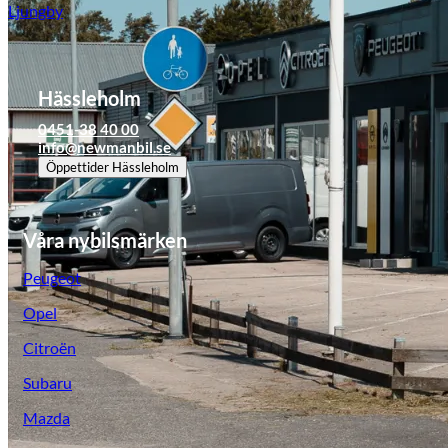
Ljungby
Hässleholm
0451-38 40 00
info@newmanbil.se
Öppettider
Hässleholm
Våra nybilsmärken
Peugeot
Opel
Citroën
Subaru
Mazda