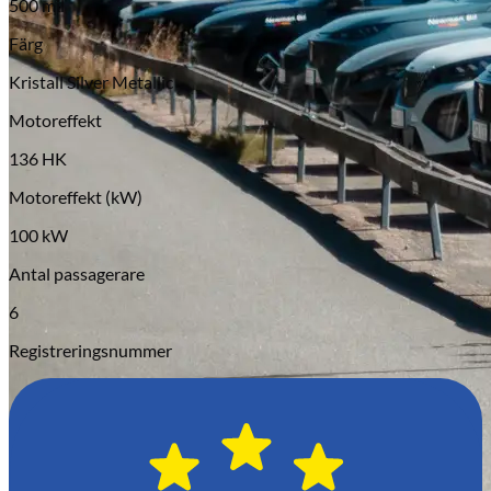
500 mil
Serviceverkstad
Färg
Kristall Silver Metallic
Motoreffekt
136 HK
Motoreffekt (kW)
100 kW
Antal passagerare
6
Registreringsnummer