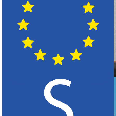
Hässleholm
Citroën