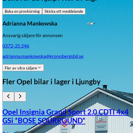
Boka en provkörning
Skicka ett meddelande
Adrianna Mankowska
Ansvarig säljare för annonsen
0372-25 246
adrianna.mankowska@kronobergsbil.se
Fler av våra säljare
Fler
Opel
bilar i lager
i Ljungby
Opel Insignia Grand Sport 2.0 CDTI 4x4
GSi *BOSE SOURROUND*