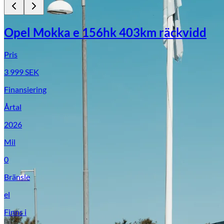
Opel Mokka e 156hk 403km räckvidd
Pris
3 999
SEK
Finansiering
Årtal
2026
Mil
0
Bränsle
el
Finns i