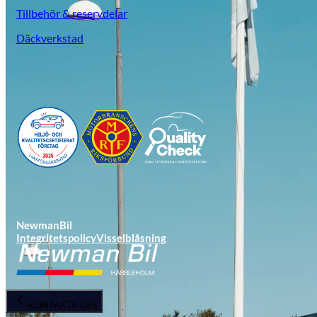
Tillbehör & reservdelar
Däckverkstad
NewmanBil
Integritetspolicy
Visselblåsning
KONTAKTA OSS