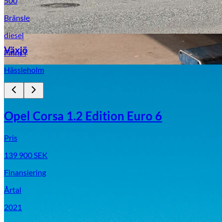
500
Bränsle
diesel
Växjö
Finns i
Hässleholm
Byte av vindruta
Opel Corsa 1.2 Edition Euro 6
Pris
139 900
SEK
Mazda
Finansiering
Fordonstyp
Årtal
Mopedbil
Pickup
Transportbil
Personbil
2021
Visa alla fordon