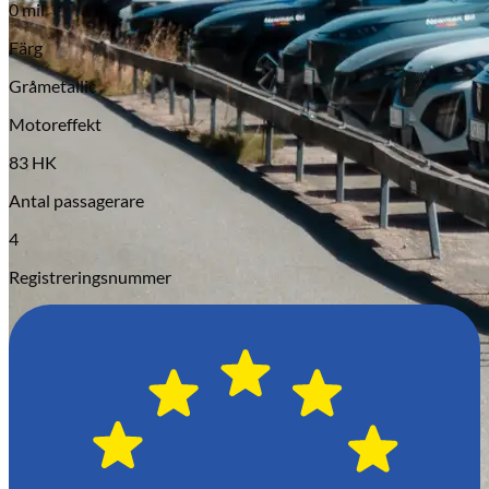
0 mil
Serviceverkstad
Färg
Gråmetallic
Motoreffekt
83 HK
Antal passagerare
4
Registreringsnummer