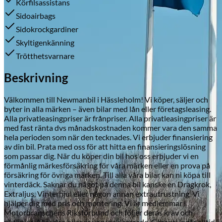
Körfilsassistans
Sidoairbags
Sidokrockgardiner
Skyltigenkänning
Skadeverkstad
Trötthetsvarnare
Beskrivning
Välkommen till Newmanbil i Hässleholm! Vi köper, säljer och
byter in alla märken – även bilar med lån eller företagsleasing.
Alla privatleasingpriser är frånpriser. Alla privatleasingpriser är
med fast ränta dvs månadskostnaden kommer vara den samma
hela perioden som när den tecknades. Vi erbjuder finansiering
av din bil. Prata med oss för att hitta en finansieringslösning
som passar dig. När du köper din bil hos oss erbjuder vi en
förmånlig märkesförsäkring för våra märken eller en prova på
försäkring för övriga märken. Till alla våra bilar kan ni köpa till
vinterdäck. Saknar du något på denna bil kanske en Dragkrok,
Extraljus, Vinterhjul eller någon annan extrautrustning. Vi
hjälper dig med pris och montering. Vi är medlemmar i
Motorbranschens Riksförbund och följer deras krav och
riktlinjer. Alla våra bilar är varudeklarerade. Garanti ingår alltid