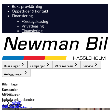
Boka provkörning
Öppettider & kontakt
Finansiering
Företagsleasing
Privatleasing
Finansiering
Bilar i lager
Kampanjer
Våra märken
Service
Anläggningar
Bilar i lager
Kampanjer
Orter
Våra märken
Lokala erbjudanden
Service
Växjö
Alla märken
Anläggningar
Sälj din bil
Hässleholm
Hässleholm