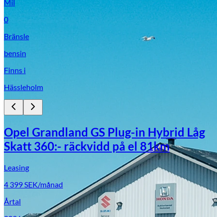
Mil
0
Bränsle
bensin
Finns i
Hässleholm
Opel Grandland GS Plug-in Hybrid Låg
Skatt 360:- räckvidd på el 81km
Leasing
4 399
SEK/månad
Årtal