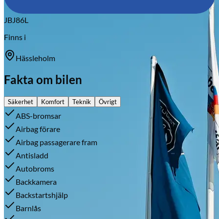
JBJ86L
Finns i
Hässleholm
Fakta om bilen
Säkerhet
Komfort
Teknik
Övrigt
ABS-bromsar
Airbag förare
Airbag passagerare fram
Antisladd
Autobroms
Backkamera
Backstartshjälp
Barnlås