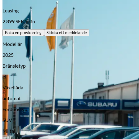
Leasing
2 899
SEK/mån
Boka en provkörning
Skicka ett meddelande
Modellår
2025
Bränsletyp
el
Opel
Växellåda
automat
Fordonstyp
SUV
Miltal