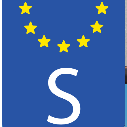
Hässleholm
Citroën