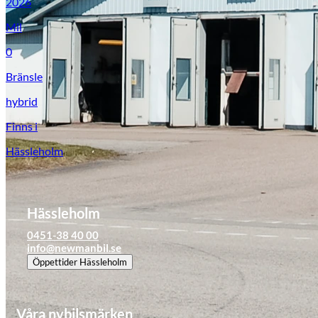
2026
Mil
0
Bränsle
hybrid
Finns i
Hässleholm
Hässleholm
0451-38 40 00
info@newmanbil.se
Öppettider
Hässleholm
Våra nybilsmärken