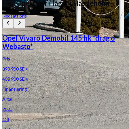
Fler
Opel
bilar i lager
i Hässleholm
Nedsatt pris
Opel Vivaro Demobil 145 hk *drag o
Webasto*
Pris
399 900
SEK
409 900
SEK
Finansiering
Årtal
2025
Mil