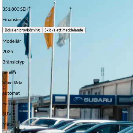
351 800
SEK
Finansiering
Boka en provkörning
Skicka ett meddelande
Modellår
2025
Bränsletyp
bensin
Opel
Växellåda
automat
Fordonstyp
SUV
Miltal