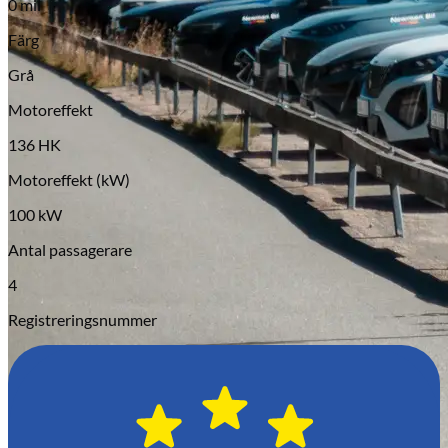
0 mil
Serviceverkstad
Färg
Grå
Motoreffekt
136 HK
Motoreffekt (kW)
100 kW
Antal passagerare
4
Registreringsnummer