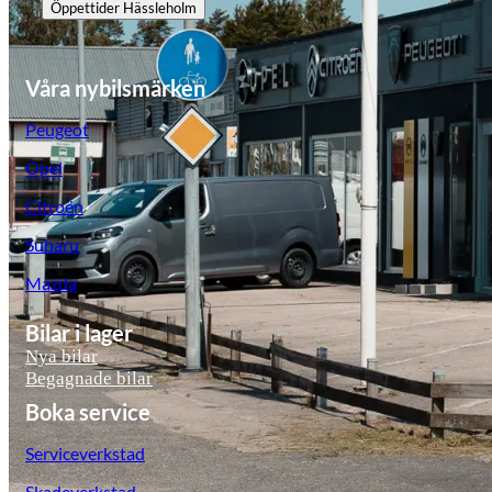
Öppettider
Hässleholm
Våra nybilsmärken
Peugeot
Opel
Citroën
Subaru
Mazda
Bilar i lager
Nya bilar
Begagnade bilar
Boka service
Serviceverkstad
Skadeverkstad