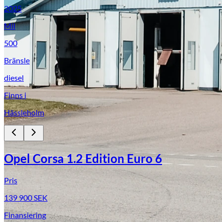
2025
Mil
500
Bränsle
diesel
Finns i
Hässleholm
Opel Corsa 1.2 Edition Euro 6
Pris
139 900
SEK
Finansiering