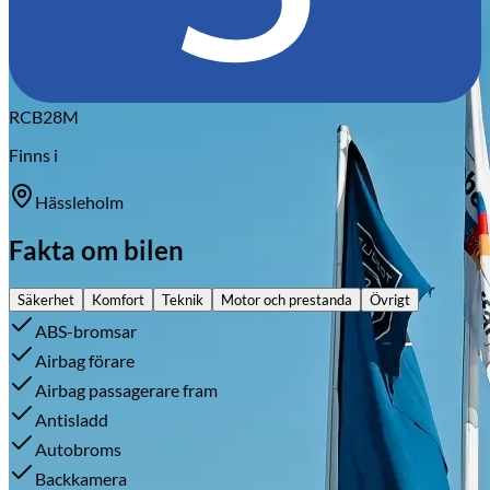
RCB28M
Finns i
Hässleholm
Fakta om bilen
Säkerhet
Komfort
Teknik
Motor och prestanda
Övrigt
ABS-bromsar
Airbag förare
Airbag passagerare fram
Antisladd
Autobroms
Backkamera