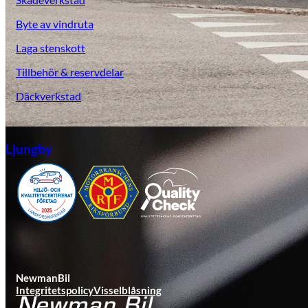
Byte av vindruta
Laga stenskott
Tillbehör & reservdelar
Däckverkstad
Ljungby
NewmanBil
Integritetspolicy
Visselblåsning