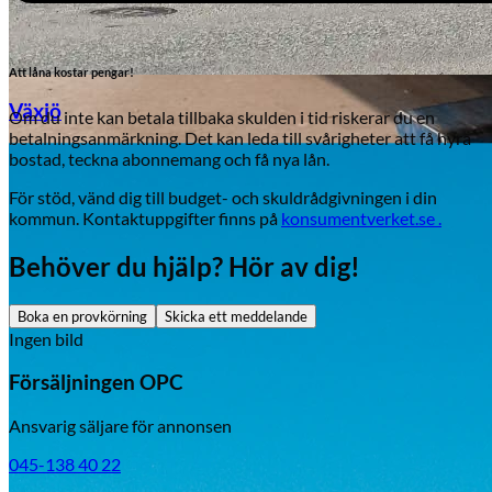
Att låna kostar pengar!
Växjö
Om du inte kan betala tillbaka skulden i tid riskerar du en
betalningsanmärkning. Det kan leda till svårigheter att få hyra
bostad, teckna abonnemang och få nya lån.
Byte av vindruta
För stöd, vänd dig till budget- och skuldrådgivningen i din
kommun. Kontaktuppgifter finns på
konsumentverket.se .
Behöver du hjälp? Hör av dig!
Boka en provkörning
Skicka ett meddelande
Ingen bild
Mazda
Försäljningen OPC
Fordonstyp
Ansvarig säljare för annonsen
Mopedbil
Pickup
Transportbil
Personbil
045-138 40 22
Visa alla fordon