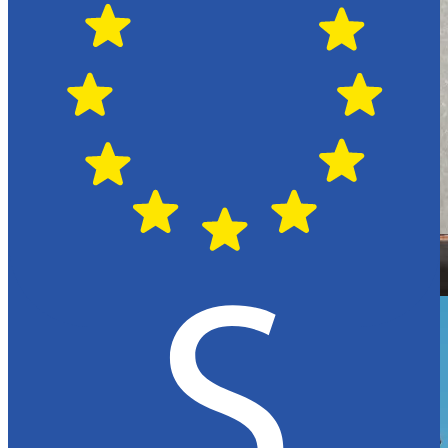
Hässleholm
Citroën