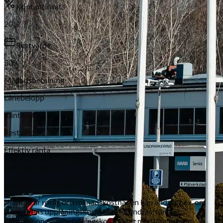
Kontantinsats
20
%
Restvärde
50
%
Månadsbetalning
Lånebelopp
Subaru
Räntesats*
Restvärde
Effektiv ränta
Uppläggningsavgift
Administrationsavgift
*Räntan är rörlig och månadskostnaden kan ändras t.ex. om
långivarens upplåningskostnader förändras, för mer
information se avbetalningskontraktet med långivaren.