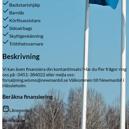
Backstartshjälp
Barnlås
Körfilsassistans
Skadeverkstad
Sidoairbags
Skyltigenkänning
Trötthetsvarnare
Beskrivning
Vi kan även finansiera din kontantinsats! Har du fler frågor ring
oss på : 0451-384022 eller mejla oss:
forsaljning.wismo@newmanbil.se Välkommen till Newmanbil i
Hässleholm
Beräkna finansiering
Låneperiod
36
månader