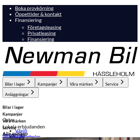
Boka provkörning
Öppettider & kontakt
Finansiering
Företagsleasing
Privatleasing
Finansiering
Bilar i lager
Kampanjer
Våra märken
Service
Anläggningar
Bilar i lager
Kampanjer
Orter
Våra märken
Lokala erbjudanden
Service
Växjö
Alla märken
Anläggningar
Sälj din bil
Hässleholm
Hässleholm