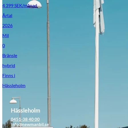
4 399
SEK/månad
Årtal
2026
Mil
0
Bränsle
hybrid
Finns i
Hässleholm
Hässleholm
0451-38 40 00
info@newmanbil.se