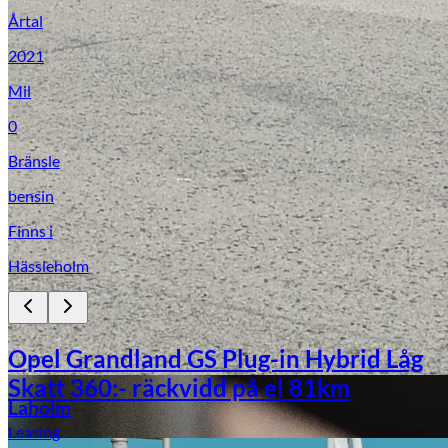
Årtal
2021
Mil
0
Bränsle
bensin
Finns i
Laga stenskott
Hässleholm
Opel Grandland GS Plug-in Hybrid Låg
Skatt 360:- räckvidd på el 81km
Laholm
Leasing