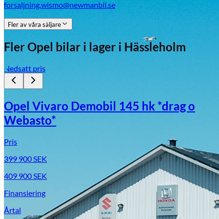
forsaljning.wismo@newmanbil.se
Fler av våra säljare
Fler
Opel
bilar i lager
i Hässleholm
Nedsatt pris
Opel Vivaro Demobil 145 hk *drag o
Webasto*
Pris
399 900
SEK
409 900
SEK
Finansiering
Årtal