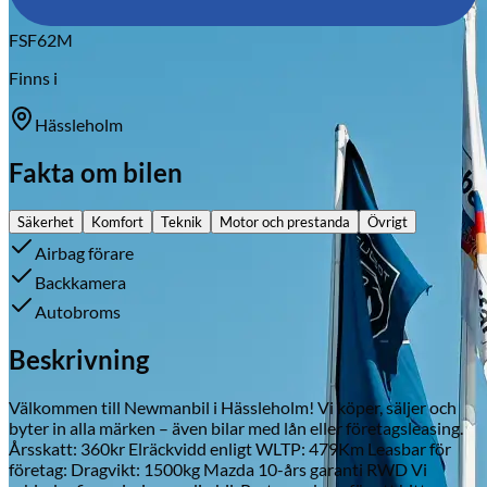
FSF62M
Finns i
Hässleholm
Fakta om bilen
Säkerhet
Komfort
Teknik
Motor och prestanda
Övrigt
Airbag förare
Backkamera
Autobroms
Beskrivning
Välkommen till Newmanbil i Hässleholm! Vi köper, säljer och
byter in alla märken – även bilar med lån eller företagsleasing.
Årsskatt: 360kr Elräckvidd enligt WLTP: 479Km Leasbar för
företag: Dragvikt: 1500kg Mazda 10-års garanti RWD Vi