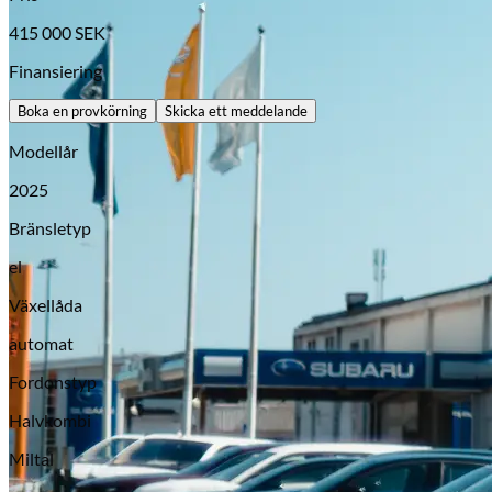
415 000
SEK
Finansiering
Boka en provkörning
Skicka ett meddelande
Modellår
2025
Bränsletyp
el
Opel
Växellåda
automat
Fordonstyp
Halvkombi
Miltal