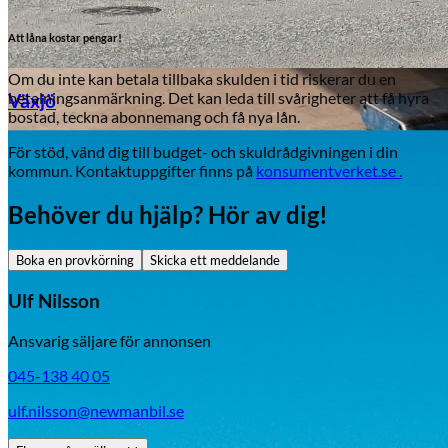
Att låna kostar pengar!
Om du inte kan betala tillbaka skulden i tid riskerar du en
betalningsanmärkning. Det kan leda till svårigheter att få hyra
Växjö
bostad, teckna abonnemang och få nya lån.
För stöd, vänd dig till budget- och skuldrådgivningen i din
Byte av vindruta
kommun. Kontaktuppgifter finns på
konsumentverket.se .
Behöver du hjälp? Hör av dig!
Boka en provkörning
Skicka ett meddelande
Ulf Nilsson
Ansvarig säljare för annonsen
Mazda
045-138 40 05
Fordonstyp
ulf.nilsson@newmanbil.se
Mopedbil
Pickup
Transportbil
Personbil
Visa alla fordon