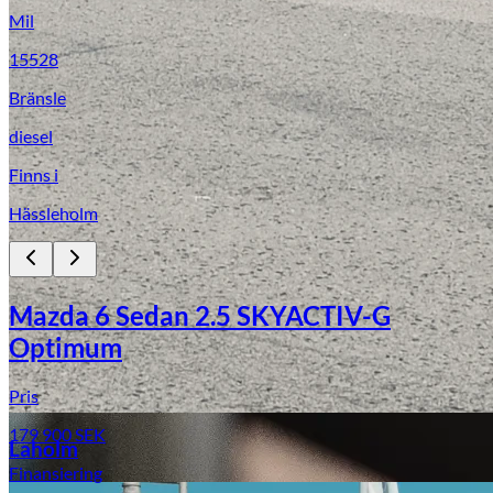
Mil
15528
Bränsle
diesel
Finns i
Hässleholm
Laga stenskott
Mazda 6 Sedan 2.5 SKYACTIV-G
Optimum
Pris
179 900
SEK
Laholm
Finansiering