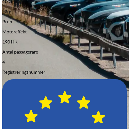
100 mil
Serviceverkstad
Färg
Brun
Motoreffekt
190 HK
Antal passagerare
4
Registreringsnummer