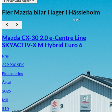
Fler av våra säljare
Fler
Mazda
bilar i lager
i Hässleholm
Mazda CX-30 2.0 e-Centre Line
SKYACTIV-X M Hybrid Euro 6
Pris
329 900
SEK
Finansiering
Årtal
2025
Mil
510