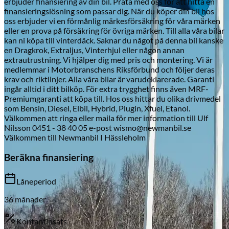
erbjuder finansiering av din bil. Prata med oss för att hitta en
finansieringslösning som passar dig. När du köper din bil hos
oss erbjuder vi en förmånlig märkesförsäkring för våra märken
eller en prova på försäkring för övriga märken. Till alla våra bilar
kan ni köpa till vinterdäck. Saknar du något på denna bil kanske
Skadeverkstad
en Dragkrok, Extraljus, Vinterhjul eller någon annan
extrautrustning. Vi hjälper dig med pris och montering. Vi är
medlemmar i Motorbranschens Riksförbund och följer deras
krav och riktlinjer. Alla våra bilar är varudeklarerade. Garanti
ingår alltid i ditt bilköp. För extra trygghet finns även MRF-
Premiumgaranti att köpa till. Hos oss hittar du olika drivmedel
som Bensin, Diesel, Elbil, Hybrid, Plugin, Xfuel, Etanol.
Välkommen att ringa eller maila för mer information till Ulf
Nilsson 0451 - 38 40 05 e-post wismo@newmanbil.se
Välkommen till Newmanbil I Hässleholm
Beräkna finansiering
Låneperiod
36
månader
Kontantinsats