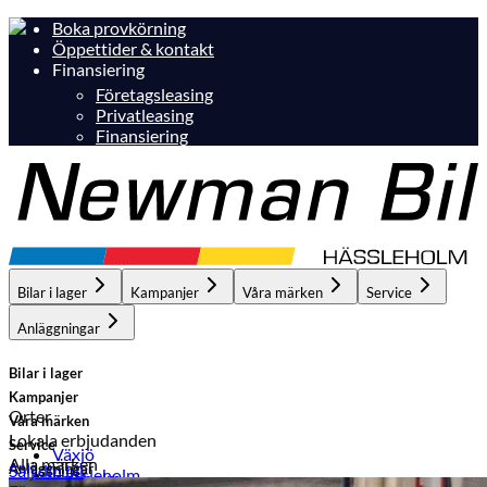
Boka provkörning
Öppettider & kontakt
Finansiering
Företagsleasing
Privatleasing
Finansiering
Bilar i lager
Kampanjer
Våra märken
Service
Anläggningar
Bilar i lager
Kampanjer
Orter
Våra märken
Lokala erbjudanden
Service
Växjö
Alla märken
Anläggningar
Sälj din bil
Hässleholm
Hässleholm