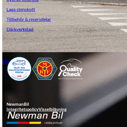
Laga stenskott
Tillbehör & reservdelar
Däckverkstad
Ljungby
NewmanBil
Integritetspolicy
Visselblåsning