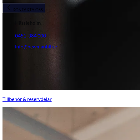
KONTAKTA OSS
Hässleholm
0451-384 000
info@newmanbil.se
Tillbehör & reservdelar