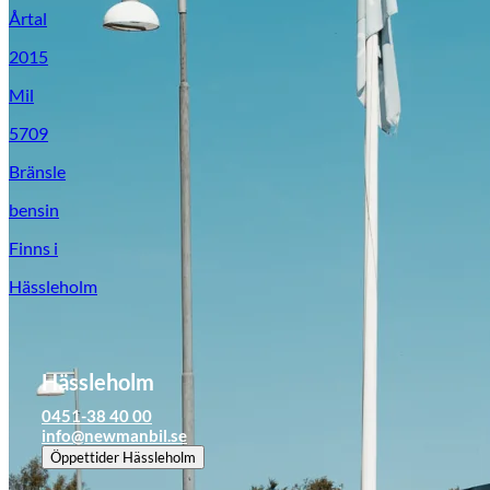
Årtal
2015
Mil
5709
Bränsle
bensin
Finns i
Hässleholm
Hässleholm
0451-38 40 00
info@newmanbil.se
Öppettider
Hässleholm