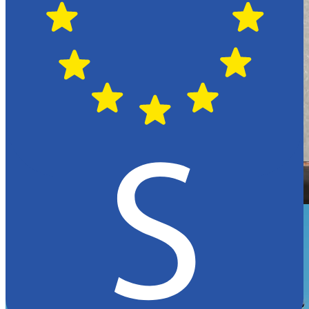
Hässleholm
Citroën