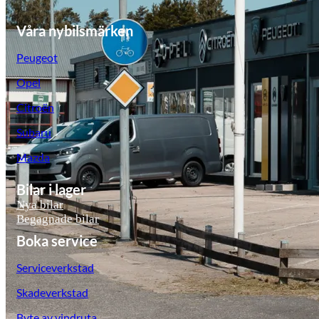
Våra nybilsmärken
Peugeot
Opel
Citroën
Subaru
Mazda
Bilar i lager
Nya bilar
Begagnade bilar
Boka service
Serviceverkstad
Skadeverkstad
Byte av vindruta