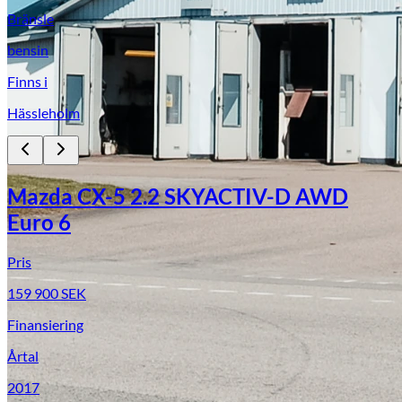
Bränsle
bensin
Finns i
Hässleholm
Mazda CX-5 2.2 SKYACTIV-D AWD
Euro 6
Pris
159 900
SEK
Finansiering
Årtal
2017