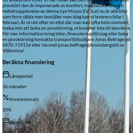
provkört den är imponerade av komfort, kvalitetskänsla och
helhetsupplevelse av denna nya Musso EV. Just nu är alla bilar
som finns sålda men beställer man idag kan vi leverera bilar i
februari. Är ni ute efter en elbil där man kan lyfta hela momsen,
Skadeverkstad
tveka inte att boka en provkörning, ni kommer inte bli besvikna.
För mer information kring bilen, finansieringsförslag eller boka
en provkörning kontakta transportbilssäljare Jonas Belfrage på
0470-719116 eller via mail jonas.belfrage@kronobergsbil.se
Välkomna!
Beräkna finansiering
Låneperiod
36
månader
Kontantinsats
20
%
Restvärde
50
%