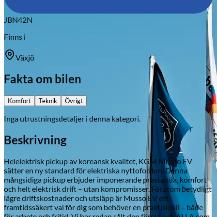
JBN42N
Finns i
Växjö
Fakta om bilen
Komfort
Teknik
Övrigt
Inga utrustningsdetaljer i denna kategori.
Beskrivning
Helelektrisk pickup av koreansk kvalitet, KGM Musso EV
sätter en ny standard för elektriska nyttofordon. Denna
mångsidiga pickup erbjuder imponerande prestanda, komfort
och helt elektrisk drift – utan kompromisser. Förutom betydligt
lägre driftskostnader och utsläpp är Musso EV ett
framtidssäkert val för dig som behöver en praktisk bil – både
för arbete och fritid. Vi har redan sålt den första och ALLA som