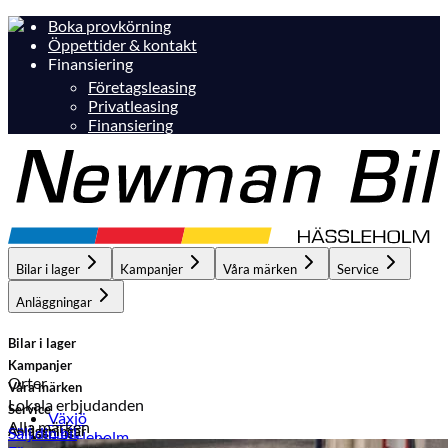
Boka provkörning
Öppettider & kontakt
Finansiering
Företagsleasing
Privatleasing
Finansiering
Bilar i lager
Kampanjer
Våra märken
Service
Anläggningar
Bilar i lager
Kampanjer
Orter
Våra märken
Lokala erbjudanden
Service
Växjö
Alla märken
Anläggningar
Sälj din bil
Hässleholm
Hässleholm