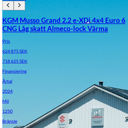
KGM Musso Grand 2.2 e-XDi 4x4 Euro 6
CNG Låg skatt Almeco-lock Värma
Pris
624 875
SEK
718 625
SEK
Finansiering
Årtal
2024
Mil
1250
Bränsle