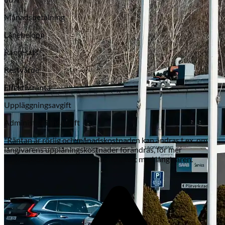
Månadsbetalning
Lånebelopp
Räntesats*
Restvärde
Effektiv ränta
Uppläggningsavgift
Subaru
Administrationsavgift
*Räntan är rörlig och månadskostnaden kan ändras t.ex. om
långivarens upplåningskostnader förändras, för mer
information se avbetalningskontraktet med långivaren.