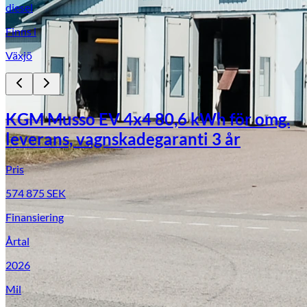
diesel
Finns i
Växjö
KGM Musso EV 4x4 80,6 kWh för omg.
leverans, vagnskadegaranti 3 år
Pris
574 875
SEK
Finansiering
Årtal
2026
Mil