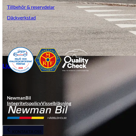
Tillbehör & reservdelar
Däckverkstad
Ljungby
NewmanBil
Integritetspolicy
Visselblåsning
KONTAKTA OSS