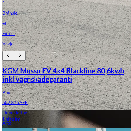
1
Bränsle
el
Finns i
Växjö
Laga stenskott
KGM Musso EV 4x4 Blackline 80,6kwh
inkl vagnskadegaranti
Pris
587 375
SEK
Finansiering
Laholm
Årtal