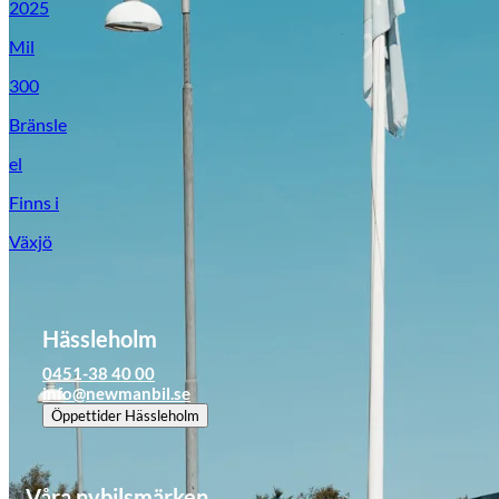
2025
Mil
300
Bränsle
el
Finns i
Växjö
Hässleholm
0451-38 40 00
info@newmanbil.se
Öppettider
Hässleholm
Våra nybilsmärken