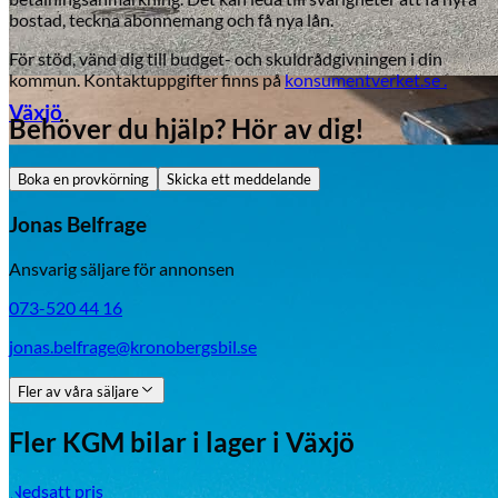
bostad, teckna abonnemang och få nya lån.
För stöd, vänd dig till budget- och skuldrådgivningen i din
kommun. Kontaktuppgifter finns på
konsumentverket.se .
Växjö
Behöver du hjälp? Hör av dig!
Byte av vindruta
Boka en provkörning
Skicka ett meddelande
Jonas Belfrage
Ansvarig säljare för annonsen
073-520 44 16
jonas.belfrage@kronobergsbil.se
Mazda
Fler av våra säljare
Fordonstyp
Fler
KGM
bilar i lager
i Växjö
Mopedbil
Pickup
Transportbil
Personbil
Visa alla fordon
Nedsatt pris