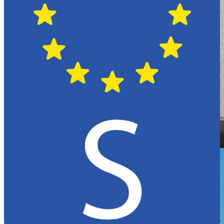
Hässleholm
Citroën