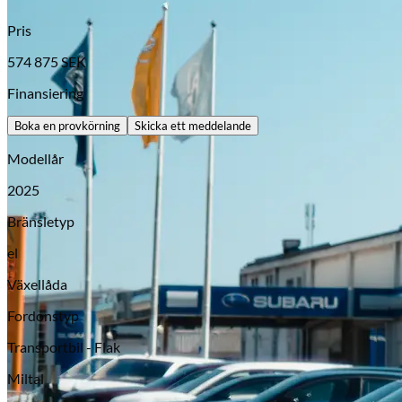
Pris
574 875
SEK
Finansiering
Boka en provkörning
Skicka ett meddelande
Modellår
2025
Bränsletyp
Opel
el
Växellåda
Fordonstyp
Transportbil - Flak
Miltal