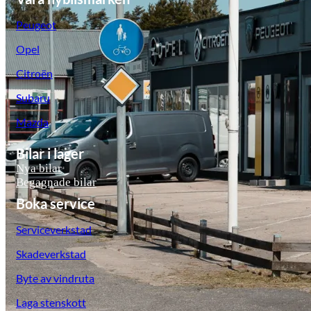
Peugeot
Opel
Citroën
Subaru
Mazda
Bilar i lager
Nya bilar
Begagnade bilar
Boka service
Serviceverkstad
Skadeverkstad
Byte av vindruta
Laga stenskott