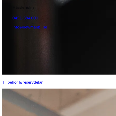
Hässleholm
0451-384 000
info@newmanbil.se
Tillbehör & reservdelar