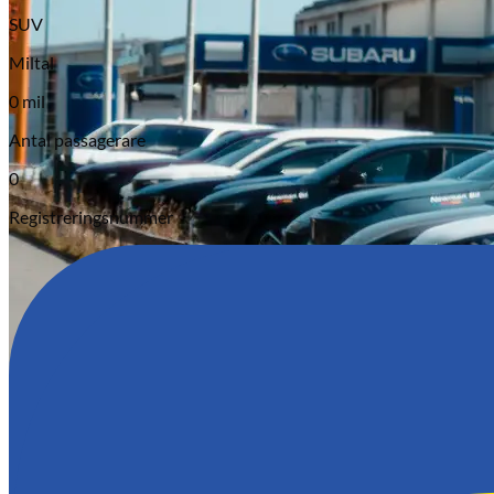
SUV
Miltal
0 mil
Antal passagerare
0
Serviceverkstad
Registreringsnummer