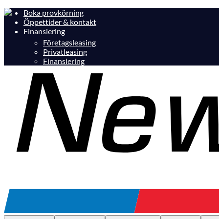
Boka provkörning
Öppettider & kontakt
Finansiering
Företagsleasing
Privatleasing
Finansiering