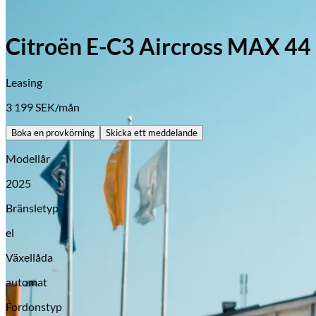
Citroën E-C3 Aircross MAX 
Leasing
3 199
SEK/mån
Boka en provkörning
Skicka ett meddelande
Modellår
2025
Bränsletyp
el
Växellåda
automat
Opel
Fordonstyp