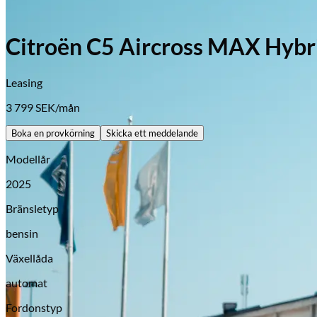
Citroën C5 Aircross MAX Hy
Leasing
3 799
SEK/mån
Boka en provkörning
Skicka ett meddelande
Modellår
2025
Bränsletyp
bensin
Växellåda
automat
Opel
Fordonstyp