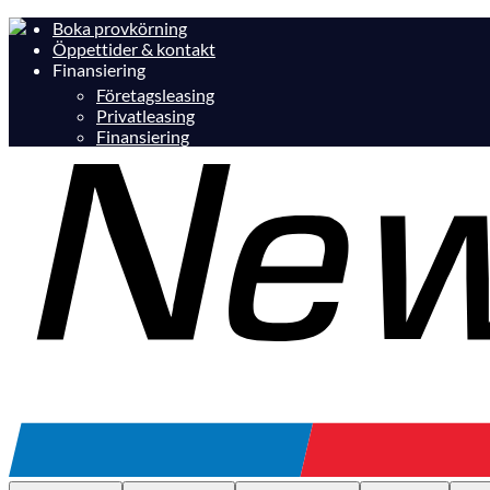
Boka provkörning
Öppettider & kontakt
Finansiering
Företagsleasing
Privatleasing
Finansiering