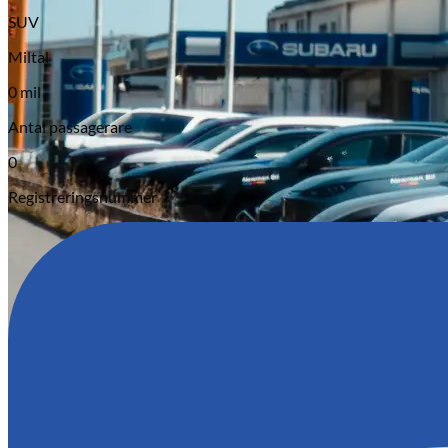
SUV
Miltal
0 mil
Antal passagerare
0
Serviceverkstad
Registreringsnummer