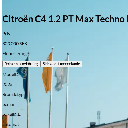
Citroën C4 1.2 PT Max Techno 
Pris
303 000
SEK
Finansiering
Boka en provkörning
Skicka ett meddelande
Modellår
2025
Bränsletyp
bensin
Växellåda
Opel
automat