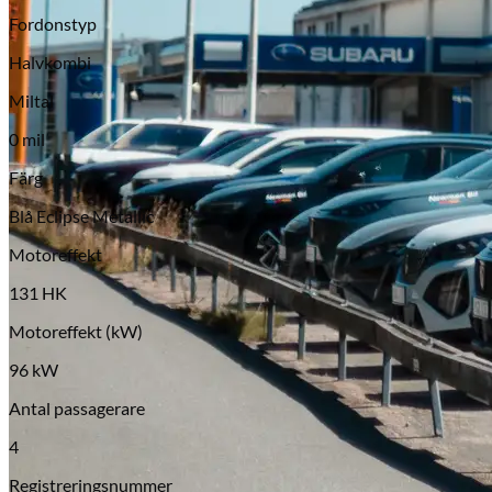
Fordonstyp
Halvkombi
Miltal
0 mil
Färg
Serviceverkstad
Blå Eclipse Metallic
Motoreffekt
131 HK
Motoreffekt (kW)
96 kW
Antal passagerare
4
Registreringsnummer