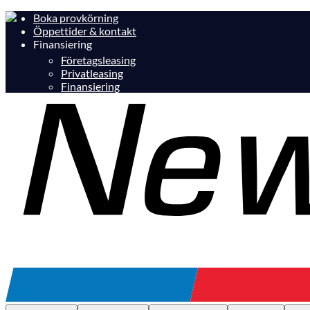
Boka provkörning
Öppettider & kontakt
Finansiering
Företagsleasing
Privatleasing
Finansiering