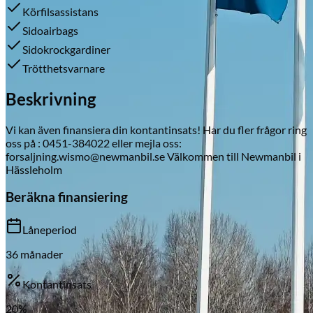
Körfilsassistans
Sidoairbags
Sidokrockgardiner
Skadeverkstad
Trötthetsvarnare
Beskrivning
Vi kan även finansiera din kontantinsats! Har du fler frågor ring
oss på : 0451-384022 eller mejla oss:
forsaljning.wismo@newmanbil.se Välkommen till Newmanbil i
Hässleholm
Beräkna finansiering
Låneperiod
36
månader
Kontantinsats
20
%