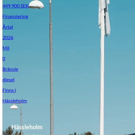
449 900
SEK
Finansiering
Årtal
2026
Mil
0
Bränsle
diesel
Finns i
Hässleholm
Hässleholm