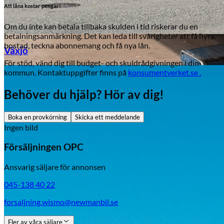
Att låna kostar pengar!
Om du inte kan betala tillbaka skulden i tid riskerar du en
betalningsanmärkning. Det kan leda till svårigheter att få hyra
bostad, teckna abonnemang och få nya lån.
Växjö
För stöd, vänd dig till budget- och skuldrådgivningen i din
kommun. Kontaktuppgifter finns på
konsumentverket.se .
Byte av vindruta
Behöver du hjälp? Hör av dig!
Boka en provkörning
Skicka ett meddelande
Ingen bild
Försäljningen OPC
Ansvarig säljare för annonsen
Mazda
045-138 40 22
Fordonstyp
forsaljning.wismo@newmanbil.se
Mopedbil
Pickup
Transportbil
Personbil
Visa alla fordon
Fler av våra säljare