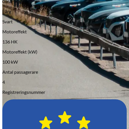
0 mil
Serviceverkstad
Färg
Svart
Motoreffekt
136 HK
Motoreffekt (kW)
100 kW
Antal passagerare
4
Registreringsnummer