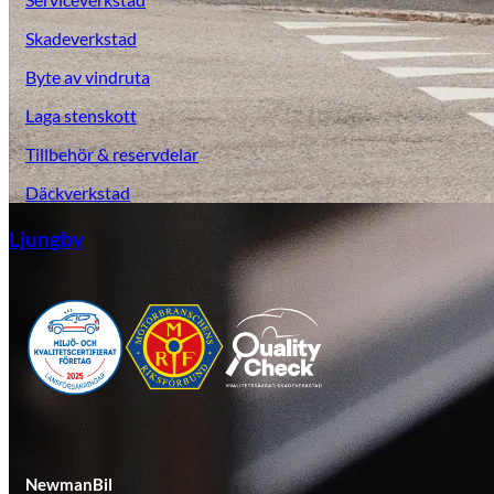
Skadeverkstad
Byte av vindruta
Laga stenskott
Tillbehör & reservdelar
Däckverkstad
Ljungby
NewmanBil