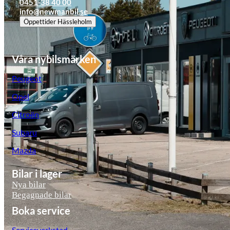
0451-38 40 00
info@newmanbil.se
Öppettider
Hässleholm
Våra nybilsmärken
Peugeot
Opel
Citroën
Subaru
Mazda
Bilar i lager
Nya bilar
Begagnade bilar
Boka service
Serviceverkstad