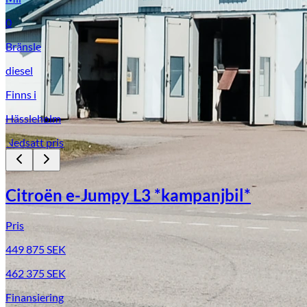
0
Bränsle
diesel
Finns i
Hässleholm
Nedsatt pris
Citroën e-Jumpy L3 *kampanjbil*
Pris
449 875
SEK
462 375
SEK
Finansiering