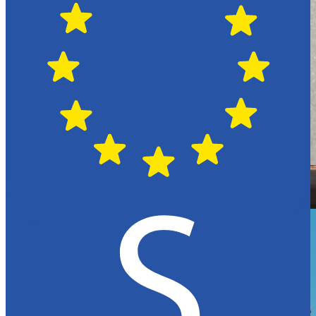
Hässleholm
Citroën