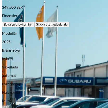
349 500
SEK
Finansiering
Boka en provkörning
Skicka ett meddelande
Modellår
2025
Bränsletyp
hybrid
Opel
Växellåda
automat
Fordonstyp
Halvkombi
Miltal