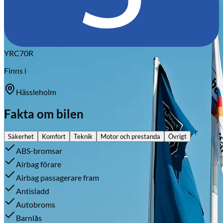
YRC70R
Finns i
Hässleholm
Fakta om bilen
Säkerhet
Komfort
Teknik
Motor och prestanda
Övrigt
ABS-bromsar
Airbag förare
Airbag passagerare fram
Antisladd
Autobroms
Barnlås