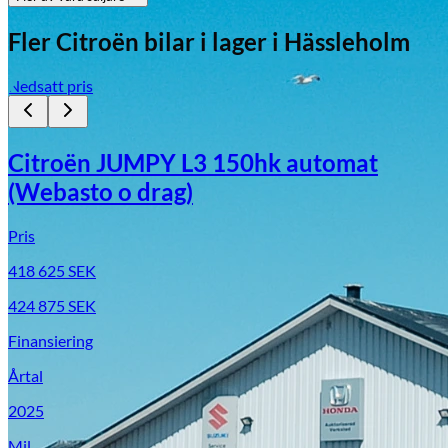
Fler
Citroën
bilar i lager
i Hässleholm
Nedsatt pris
Citroën JUMPY L3 150hk automat
(Webasto o drag)
Pris
418 625
SEK
424 875
SEK
Finansiering
Årtal
2025
Mil