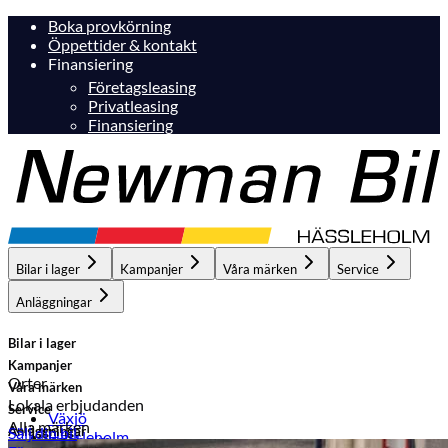
Boka provkörning
Öppettider & kontakt
Finansiering
Företagsleasing
Privatleasing
Finansiering
Bilar i lager
Kampanjer
Våra märken
Service
Anläggningar
Bilar i lager
Kampanjer
Orter
Våra märken
Lokala erbjudanden
Service
Växjö
Alla märken
Anläggningar
Sälj din bil
Hässleholm
Hässleholm