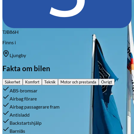
TJB86H
Finns i
Ljungby
Fakta om bilen
Säkerhet
Komfort
Teknik
Motor och prestanda
Övrigt
ABS-bromsar
Airbag förare
Airbag passagerare fram
Antisladd
Backstartshjälp
Barnlås