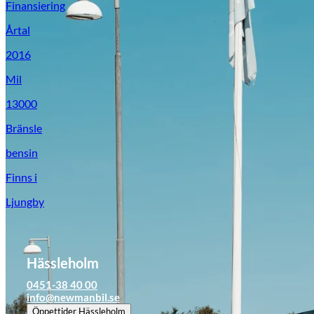
Finansiering
Årtal
2016
Mil
13000
Bränsle
bensin
Finns i
Ljungby
Hässleholm
0451-38 40 00
info@newmanbil.se
Öppettider
Hässleholm