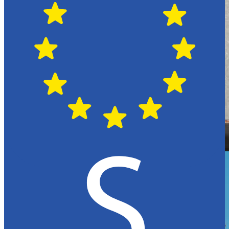
Hässleholm
Citroën