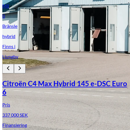
Mil
0
Bränsle
hybrid
Finns i
Ljungby
Citroën C4 Max Hybrid 145 e-DSC Euro
6
Pris
337 000
SEK
Finansiering