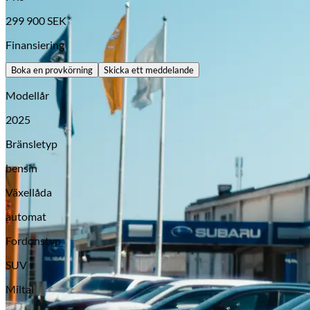
299 900
SEK
Finansiering
Boka en provkörning
Skicka ett meddelande
Modellår
2025
Bränsletyp
bensin
Opel
Växellåda
automat
Fordonstyp
SUV
Miltal