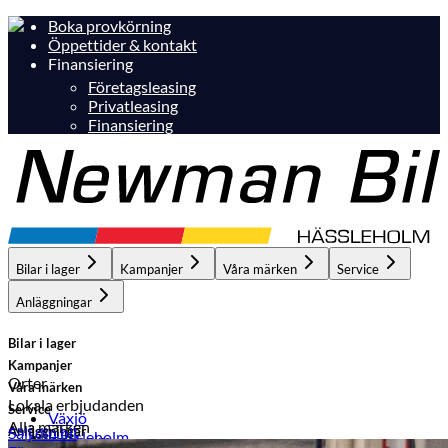
Boka provkörning
Öppettider & kontakt
Finansiering
Företagsleasing
Privatleasing
Finansiering
Bilar i lager
Kampanjer
Våra märken
Service
Anläggningar
Bilar i lager
Kampanjer
Orter
Våra märken
Lokala erbjudanden
Service
Växjö
Alla märken
Anläggningar
Sälj din bil
Hässleholm
Hässleholm