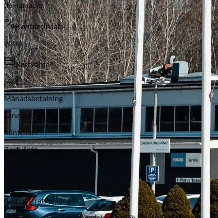
36
månader
Kontantinsats
20
%
Restvärde
50
%
Månadsbetalning
Subaru
Lånebelopp
Räntesats*
Restvärde
Effektiv ränta
Uppläggningsavgift
Administrationsavgift
*Räntan är rörlig och månadskostnaden kan ändras t.ex. om