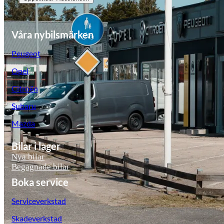
Våra nybilsmärken
Peugeot
Opel
Citroën
Subaru
Mazda
Bilar i lager
Nya bilar
Begagnade bilar
Boka service
Serviceverkstad
Skadeverkstad