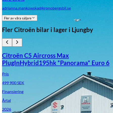
adrianna.mankowska@kronobergsbil.se
Fler av våra säljare
Fler
Citroën
bilar i lager
i Ljungby
Citroën C5 Aircross Max
PlugInHybrid195hk *Panorama* Euro 6
Pris
499 900
SEK
Finansiering
Årtal
2026