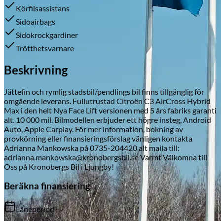
Körfilsassistans
Sidoairbags
Sidokrockgardiner
Skadeverkstad
Trötthetsvarnare
Beskrivning
Jättefin och rymlig stadsbil/pendlings bil finns tillgänglig för
omgående leverans. Fullutrustad Citroën C3 AirCross Hybrid
Max i den helt Nya Face Lift versionen med 5 års fabriks garanti
alt. 10 000 mil. Bilmodellen erbjuder ett högre insteg, Android
Auto, Apple Carplay. För mer information, bokning av
provkörning eller finansieringsförslag vänligen kontakta
Adrianna Mankowska på 0735-204420 alt maila till:
adrianna.mankowska@kronobergsbil.se Varmt Välkomna till
Oss på Kronobergs Bil i Ljungby!
Beräkna finansiering
Låneperiod