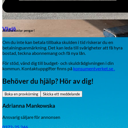
Växjö
Att låna kostar pengar!
Om du inte kan betala tillbaka skulden i tid riskerar du en
Byte av vindruta
betalningsanmärkning. Det kan leda till svårigheter att få hyra
bostad, teckna abonnemang och få nya lån.
För stöd, vänd dig till budget- och skuldrådgivningen i din
kommun. Kontaktuppgifter finns på
konsumentverket.se .
Behöver du hjälp? Hör av dig!
Boka en provkörning
Skicka ett meddelande
Mazda
Adrianna Mankowska
Fordonstyp
Ansvarig säljare för annonsen
Mopedbil
Pickup
Transportbil
Personbil
Visa alla fordon
0372-25 246