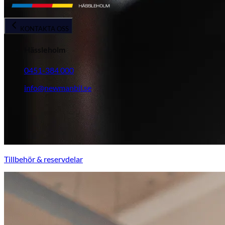
KONTAKTA OSS
Hässleholm
0451-384 000
info@newmanbil.se
Tillbehör & reservdelar