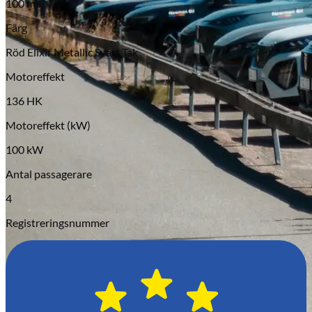
100 mil
Serviceverkstad
Färg
Röd Elixir Metallic Svart Tak
Motoreffekt
136 HK
Motoreffekt (kW)
100 kW
Antal passagerare
4
Registreringsnummer