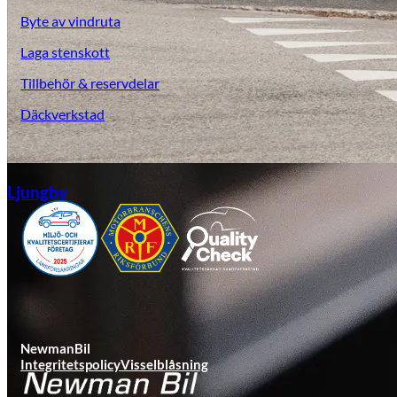
Byte av vindruta
Laga stenskott
Tillbehör & reservdelar
Däckverkstad
Ljungby
NewmanBil
Integritetspolicy
Visselblåsning