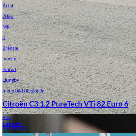
Årtal
2026
Mil
0
Bränsle
bensin
Finns i
Laga stenskott
Ljungby
Ingen bild tillgänglig
Citroën C3 1.2 PureTech VTi 82 Euro 6
Pris
Laholm
54 900
SEK