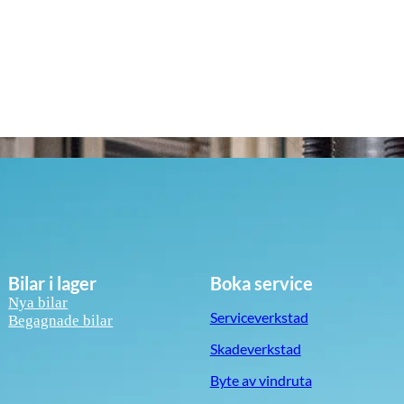
Bilar i lager
Boka service
Nya bilar
Serviceverkstad
Begagnade bilar
Skadeverkstad
Byte av vindruta