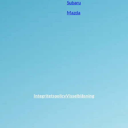
Subaru
Mazda
Integritetspolicy
Visselblåsning