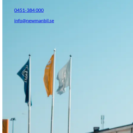
0451-384 000
info@newmanbil.se
Opel