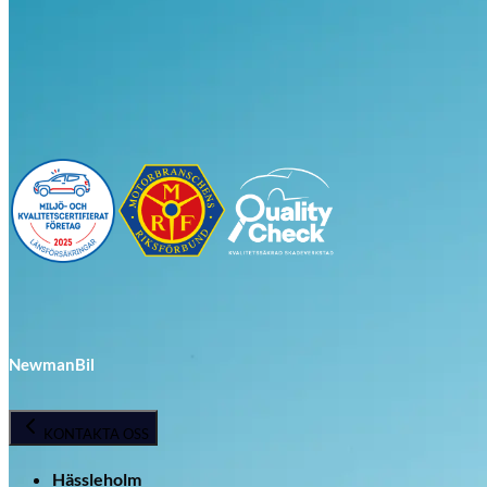
Visa alla bilar i lager
NewmanBil
KONTAKTA OSS
Hässleholm