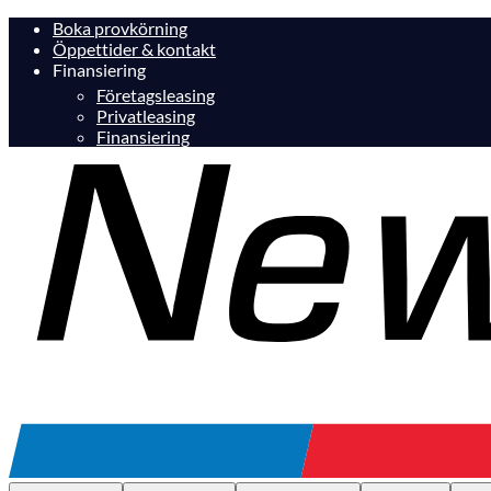
Boka provkörning
Öppettider & kontakt
Finansiering
Företagsleasing
Privatleasing
Finansiering