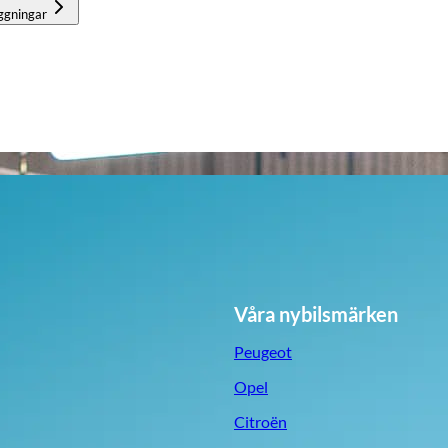
ggningar
Våra nybilsmärken
Peugeot
Opel
Citroën