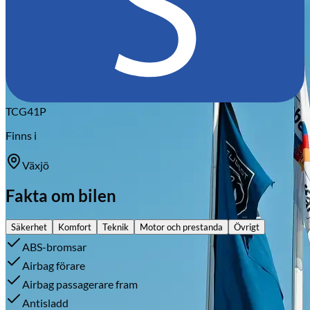
TCG41P
Finns i
Växjö
Fakta om bilen
Säkerhet
Komfort
Teknik
Motor och prestanda
Övrigt
ABS-bromsar
Airbag förare
Airbag passagerare fram
Antisladd