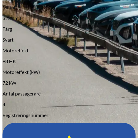
Serviceverkstad
Miltal
3229 mil
Färg
Svart
Motoreffekt
98 HK
Motoreffekt (kW)
72 kW
Antal passagerare
4
Registreringsnummer