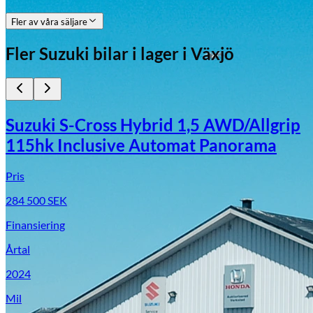
Fler av våra säljare
Fler
Suzuki
bilar i lager
i Växjö
Suzuki S-Cross Hybrid 1,5 AWD/Allgrip
115hk Inclusive Automat Panorama
Pris
284 500
SEK
Finansiering
Årtal
2024
Mil