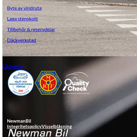
Byte av vindruta
Laga stenskott
Tillbehör & reservdelar
Däckverkstad
Ljungby
NewmanBil
Integritetspolicy
Visselblåsning