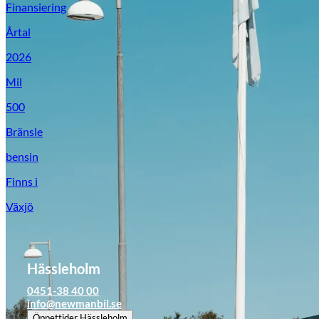
Finansiering
Årtal
2026
Mil
500
Bränsle
bensin
Finns i
Växjö
Hässleholm
0451-38 40 00
info@newmanbil.se
Öppettider
Hässleholm