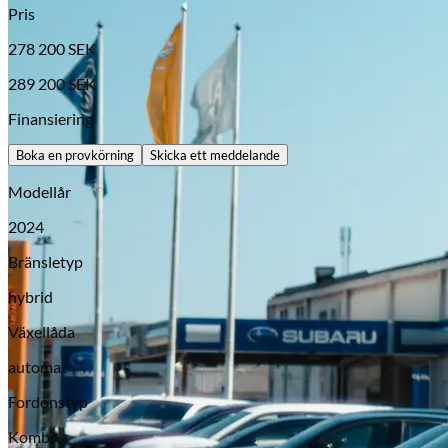
Pris
278 200
SEK
289 200
SEK
Finansiering
Boka en provkörning
Skicka ett meddelande
Modellår
2024
Opel
Bränsletyp
hybrid
Växellåda
automat
Fordonstyp
Kombi