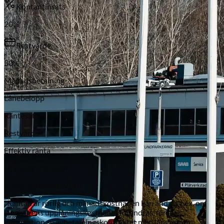
Kontantinsats
20
%
Restvärde
50
%
Månadsbetalning
Lånebelopp
Subaru
Räntesats*
Restvärde
Effektiv ränta
Uppläggningsavgift
Administrationsavgift
*Räntan är rörlig och månadskostnaden kan ändras t.ex. om
långivarens upplåningskostnader förändras, för mer
information se avbetalningskontraktet med långivaren.