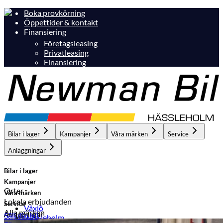
Boka provkörning
Öppettider & kontakt
Finansiering
Företagsleasing
Privatleasing
Finansiering
Bilar i lager
Kampanjer
Våra märken
Service
Anläggningar
Bilar i lager
Kampanjer
Orter
Våra märken
Lokala erbjudanden
Service
Växjö
Alla märken
Anläggningar
Sälj din bil
Hässleholm
Hässleholm