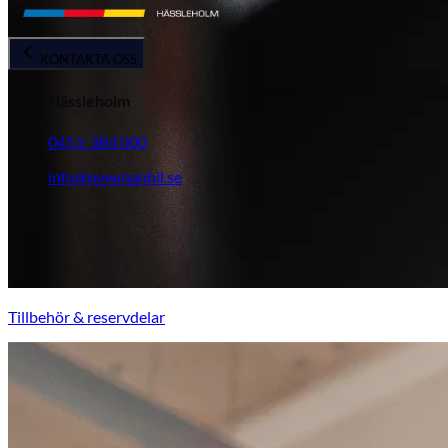
KONTAKTA OSS
Hässleholm
0451-384 000
info@newmanbil.se
Tillbehör & reservdelar