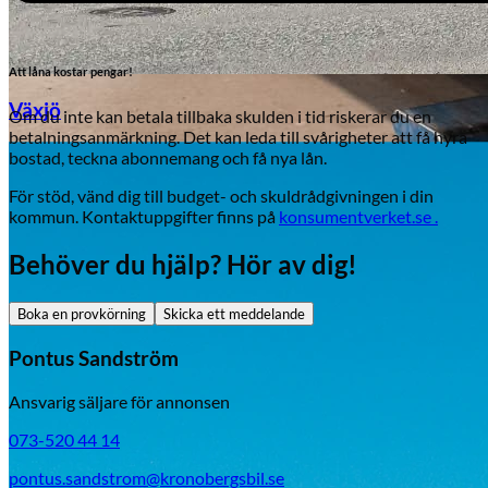
Att låna kostar pengar!
Växjö
Om du inte kan betala tillbaka skulden i tid riskerar du en
betalningsanmärkning. Det kan leda till svårigheter att få hyra
bostad, teckna abonnemang och få nya lån.
Byte av vindruta
För stöd, vänd dig till budget- och skuldrådgivningen i din
kommun. Kontaktuppgifter finns på
konsumentverket.se .
Behöver du hjälp? Hör av dig!
Boka en provkörning
Skicka ett meddelande
Pontus Sandström
Mazda
Ansvarig säljare för annonsen
Fordonstyp
073-520 44 14
Mopedbil
Pickup
Transportbil
Personbil
pontus.sandstrom@kronobergsbil.se
Visa alla fordon