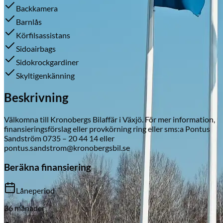
Backkamera
Barnlås
Körfilsassistans
Skadeverkstad
Sidoairbags
Sidokrockgardiner
Skyltigenkänning
Beskrivning
Välkomna till Kronobergs Bilaffär i Växjö. För mer information,
finansieringsförslag eller provkörning ring eller sms:a Pontus
Sandström 0735 – 20 44 14 eller
pontus.sandstrom@kronobergsbil.se
Beräkna finansiering
Låneperiod
36
månader