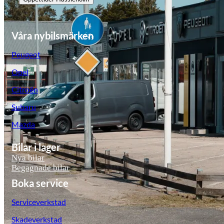
Våra nybilsmärken
Peugeot
Opel
Citroën
Subaru
Mazda
Bilar i lager
Nya bilar
Begagnade bilar
Boka service
Serviceverkstad
Skadeverkstad