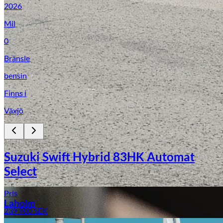
2026
Mil
0
Bränsle
bensin
Finns i
Växjö
Laga stenskott
Suzuki Swift Hybrid 83HK Automat
Select
Pris
Laholm
239 900
SEK