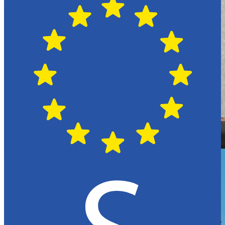
Hässleholm
Citroën