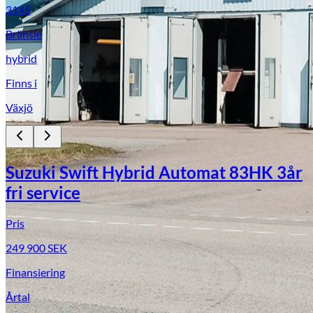
3145
Bränsle
hybrid
Finns i
Växjö
Suzuki Swift Hybrid Automat 83HK 3år
fri service
Pris
249 900
SEK
Finansiering
Årtal