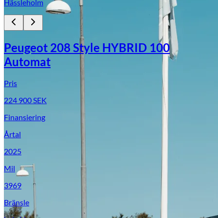
Hässleholm
Peugeot 208 Style HYBRID 100
Automat
Pris
224 900
SEK
Finansiering
Årtal
2025
Mil
3969
Bränsle