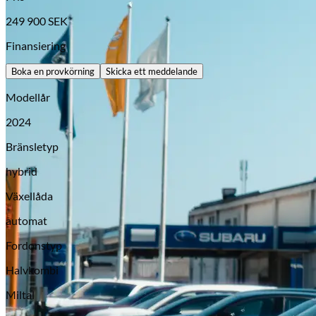
249 900
SEK
Finansiering
Boka en provkörning
Skicka ett meddelande
Modellår
2024
Bränsletyp
hybrid
Opel
Växellåda
automat
Fordonstyp
Halvkombi
Miltal