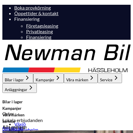
Boka provkörning
Öppettider & kontakt
Finansiering
Företagsleasing
Privatleasing
Finansiering
Bilar i lager
Kampanjer
Våra märken
Service
Anläggningar
Bilar i lager
Kampanjer
Orter
Våra märken
Lokala erbjudanden
Service
Växjö
Alla märken
Anläggningar
Sälj din bil
Hässleholm
Hässleholm