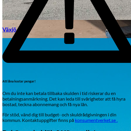
Växjö
Byte av vindruta
Att låna kostar pengar!
Om du inte kan betala tillbaka skulden i tid riskerar du en
betalningsanmärkning. Det kan leda till svårigheter att få hyra
Mazda
bostad, teckna abonnemang och få nya lån.
Fordonstyp
För stöd, vänd dig till budget- och skuldrådgivningen i din
kommun. Kontaktuppgifter finns på
konsumentverket.se .
Mopedbil
Pickup
Transportbil
Personbil
Visa alla fordon