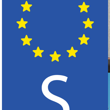
Hässleholm
Citroën