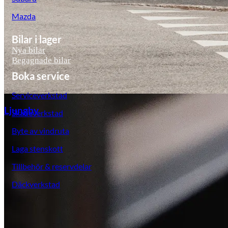
Mazda
Bilar i lager
Nya bilar
Begagnade bilar
Boka service
Serviceverkstad
Ljungby
Skadeverkstad
Byte av vindruta
Laga stenskott
Tillbehör & reservdelar
Däckverkstad