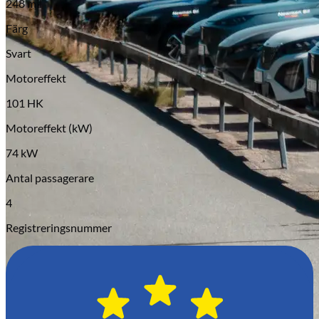
248 mil
Serviceverkstad
Färg
Svart
Motoreffekt
101 HK
Motoreffekt (kW)
74 kW
Antal passagerare
4
Registreringsnummer