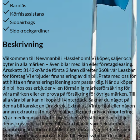
Barnlås
Körfilsassistans
Sidoairbags
Skadeverkstad
Sidokrockgardiner
Beskrivning
Välkommen till Newmanbil i Hässleholm! Vi köper, säljer och
byter in alla märken – även bilar med lån eller företagsleasing.
Årsskatt: 3142kr/år de första 3 åren därefter 360kr/år Leasbar
för företag Vi erbjuder finansiering av din bil. Prata med oss för
att hitta en finansieringslösning som passar dig. När du köper
din bil hos oss erbjuder vi en förmånlig märkesförsäkring för
våra märken eller en prova på försäkring för övriga märken. Till
alla våra bilar kan ni köpa till vinterdäck. Saknar du något på
denna bil kanske en Dragkrok, Extraljus, Vinterhjul eller någon
annan extrautrustning. Vi hjälper dig med pris och montering.
Vi är medlemmar i Motorbranschens Riksförbund och följer
deras krav och riktlinjer. Alla våra bilar är varudeklarerade.
Garanti ingår alltid i ditt bilköp. För extra trygghet finns även
MRF-Premiumgaranti att köpa till. Hos oss hittar du olika