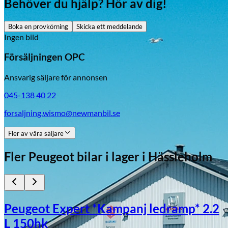
Behöver du hjälp? Hör av dig!
Boka en provkörning
Skicka ett meddelande
Ingen bild
Försäljningen OPC
Ansvarig säljare för annonsen
045-138 40 22
forsaljning.wismo@newmanbil.se
Fler av våra säljare
Fler
Peugeot
bilar i lager
i Hässleholm
Peugeot Expert *Kampanj ledramp* 2.2
L 150hk