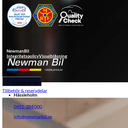
NewmanBil
Integritetspolicy
Visselblåsning
KONTAKTA OSS
Tillbehör & reservdelar
Hässleholm
0451-384 000
info@newmanbil.se