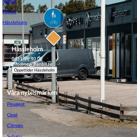
hybrid
Finns i
Hässleholm
Hässleholm
0451-38 40 00
info@newmanbil.se
Öppettider
Hässleholm
Våra nybilsmärken
Peugeot
Opel
Citroën
Subaru