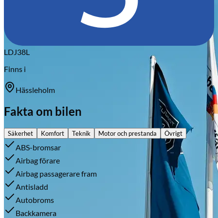
LDJ38L
Finns i
Hässleholm
Fakta om bilen
Säkerhet
Komfort
Teknik
Motor och prestanda
Övrigt
ABS-bromsar
Airbag förare
Airbag passagerare fram
Antisladd
Autobroms
Backkamera