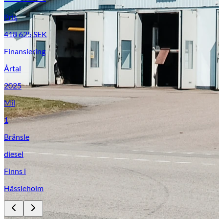
Pris
418 625
SEK
Finansiering
Årtal
2025
Mil
1
Bränsle
diesel
Finns i
Hässleholm