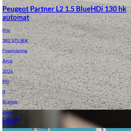
Peugeot Partner L2 1.5 BlueHDi 130 hk
automat
Pris
382 375
SEK
Finansiering
Årtal
Laga stenskott
2026
Mil
0
Bränsle
diesel
Laholm
Finns i