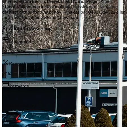
drivmedel som Bensin, Diesel, Elbil, Hybrid, Plugin, Xfuel,
Etanol. Välkommen in till vår bilhall i Hässleholm – vi hjälper
dig hitta rätt bil för dina behov! Ring oss på : 0451-384022 eller
mejla oss: forsaljning.wismo@newmanbil.se
Beräkna finansiering
Låneperiod
36
månader
Subaru
Kontantinsats
20
%
Restvärde
50
%
Månadsbetalning
Lånebelopp
Räntesats*