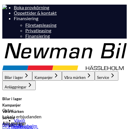
Boka provkörning
Öppettider & kontakt
Finansiering
Företagsleasing
Privatleasing
Finansiering
Bilar i lager
Kampanjer
Våra märken
Service
Anläggningar
Bilar i lager
Kampanjer
Orter
Våra märken
Lokala erbjudanden
Service
Växjö
Alla märken
Anläggningar
Sälj din bil
Hässleholm
Hässleholm