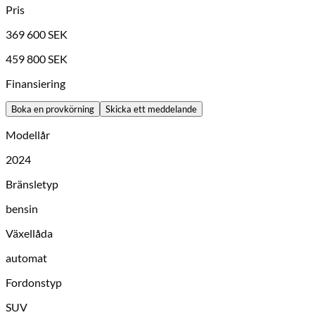
Pris
369 600
SEK
459 800
SEK
Finansiering
Boka en provkörning
Skicka ett meddelande
Modellår
2024
Bränsletyp
bensin
Växellåda
automat
Fordonstyp
SUV