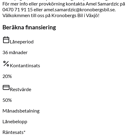
För mer info eller provkörning kontakta Amel Samardzic på
0470 71 91 15 eller amel.samardzic@kronobergsbil.se.
Välkokmmen till oss på Kronobergs Bil i Växjö!
Beräkna finansiering
Låneperiod
36
månader
Kontantinsats
20
%
Restvärde
50
%
Månadsbetalning
Lånebelopp
Räntesats*