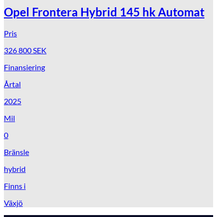
Opel Frontera Hybrid 145 hk Automat
Pris
326 800
SEK
Finansiering
Årtal
2025
Mil
0
Bränsle
hybrid
Finns i
Växjö