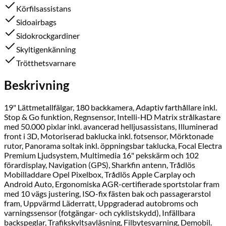
Körfilsassistans
Sidoairbags
Sidokrockgardiner
Skyltigenkänning
Trötthetsvarnare
Beskrivning
19" Lättmetallfälgar, 180 backkamera, Adaptiv farthållare inkl.
Stop & Go funktion, Regnsensor, Intelli-HD Matrix strålkastare
med 50.000 pixlar inkl. avancerad helljusassistans, Illuminerad
front i 3D, Motoriserad baklucka inkl. fotsensor, Mörktonade
rutor, Panorama soltak inkl. öppningsbar taklucka, Focal Electra
Premium Ljudsystem, Multimedia 16" pekskärm och 102
förardisplay, Navigation (GPS), Sharkfin antenn, Trådlös
Mobilladdare Opel Pixelbox, Trådlös Apple Carplay och
Android Auto, Ergonomiska AGR-certifierade sportstolar fram
med 10 vägs justering, ISO-fix fästen bak och passagerarstol
fram, Uppvärmd Läderratt, Uppgraderad autobroms och
varningssensor (fotgängar- och cyklistskydd), Infällbara
backspeglar, Trafikskyltsavläsning, Filbytesvarning, Demobil.