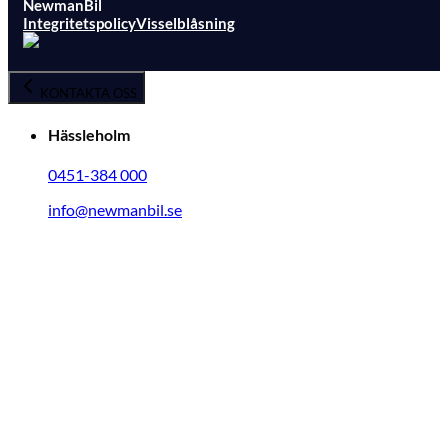
NewmanBil
Integritetspolicy
Visselblåsning
KONTAKTA OSS
Hässleholm
0451-384 000
info@newmanbil.se