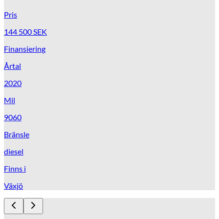
Pris
144 500
SEK
Finansiering
Årtal
2020
Mil
9060
Bränsle
diesel
Finns i
Växjö