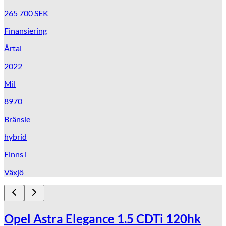
265 700
SEK
Finansiering
Årtal
2022
Mil
8970
Bränsle
hybrid
Finns i
Växjö
Opel Astra Elegance 1.5 CDTi 120hk