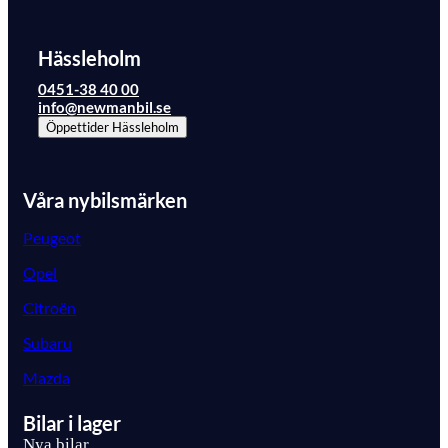
Hässleholm
0451-38 40 00
info@newmanbil.se
Öppettider
Hässleholm
Våra nybilsmärken
Peugeot
Opel
Citroën
Subaru
Mazda
Bilar i lager
Nya bilar