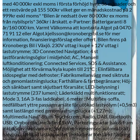
med 40 000kr exkl moms i första förhöjd hyra, 36 månader och
ett restvärde på 155 500kr vilket ger en månadskostnad på 2
999kr exkl moms* *Bilen är nedsatt över 80 000kr ex moms
från nybilspris* 360kr i årskatt. e-Partner: Batterigaranti 8
år/160 000 km. Varmt Välkomna att kontakta Algot på 0470-
Skadeverkstad
71 91 12 eller Algot.kjellsson@kronobergsbil.se för mer
information, finansieringsförslag eller offert. Bilen finns på
Kronobergs Bil i Växjö. 230V uttag i kupé + 12V uttag i
lastutrymme; 3D Connected Navigation; 4 st
lastförankringsöglor i midjehöd; AC, Manuell
luftkonditionering; Connected Services, SOS & Assistance.
Möjlighet att förvärma/kyla kupén till 21°C ; Elinfällbara
sidospeglar med defroster; Fabriksmellanvägg med siktruta
och genomlastningslucka; Farthållare & fartbegränsare; Höj-
och sänkbart samt skjutbart förarsäte; LED-belysning i
lastutrymme (237 lumen); Läderklädd multifunktionsratt;
Mode 3, 16A 3-fas laddkabel , 6 meter ; Multiflex-soffa,
nedfällbart yttre passagerarsäte för utökad lastvolym (+0,5m3)
samt lastlängd med genomlastningslucka (+1,27m);
Multimedia Navi* 8tum Touchscreen, Radio, DAB, Bluetooth,
USB; Ombordladare 3-fas 11kW; Parkeringsradar bak & fram
inkl dödavinkelvarnare; Siktpaket (regnsensor, automatiskt
halvljus); Utökad lastkapacitet (inkluderar förstärkt fjädring