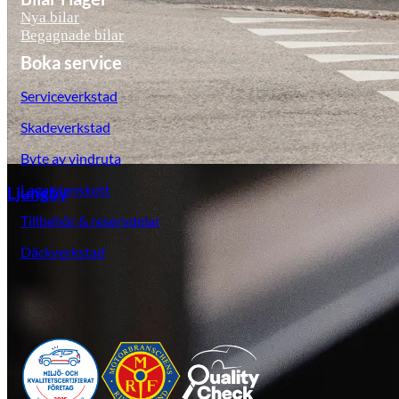
Nya bilar
Begagnade bilar
Boka service
Serviceverkstad
Skadeverkstad
Byte av vindruta
Laga stenskott
Ljungby
Tillbehör & reservdelar
Däckverkstad