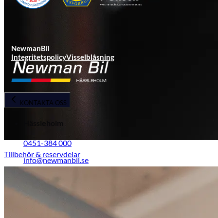
NewmanBil
Integritetspolicy
Visselblåsning
KONTAKTA OSS
Hässleholm
0451-384 000
Tillbehör & reservdelar
info@newmanbil.se