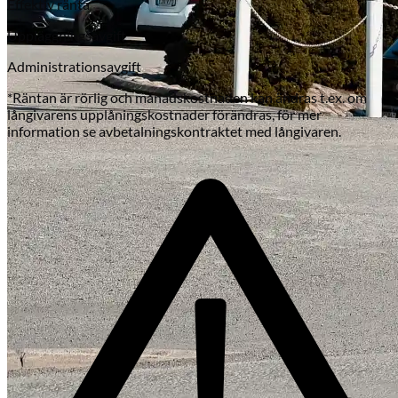
Effektiv ränta
Uppläggningsavgift
Administrationsavgift
*Räntan är rörlig och månadskostnaden kan ändras t.ex. om
långivarens upplåningskostnader förändras, för mer
information se avbetalningskontraktet med långivaren.