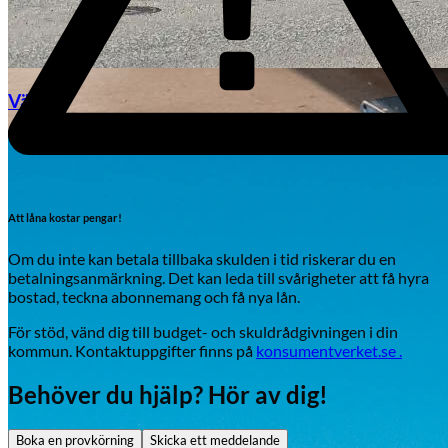
Växjö
Byte av vindruta
Att låna kostar pengar!
Om du inte kan betala tillbaka skulden i tid riskerar du en
betalningsanmärkning. Det kan leda till svårigheter att få hyra
bostad, teckna abonnemang och få nya lån.
För stöd, vänd dig till budget- och skuldrådgivningen i din
Mazda
kommun. Kontaktuppgifter finns på
konsumentverket.se .
Fordonstyp
Behöver du hjälp? Hör av dig!
Mopedbil
Pickup
Transportbil
Personbil
Visa alla fordon
Boka en provkörning
Skicka ett meddelande