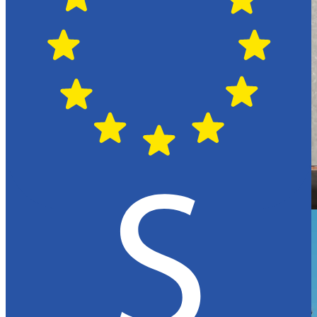
Hässleholm
Citroën