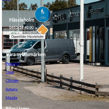
Hässleholm
0451-38 40 00
info@newmanbil.se
Öppettider
Hässleholm
Våra nybilsmärken
Peugeot
Opel
Citroën
Subaru
Mazda
Bilar i lager