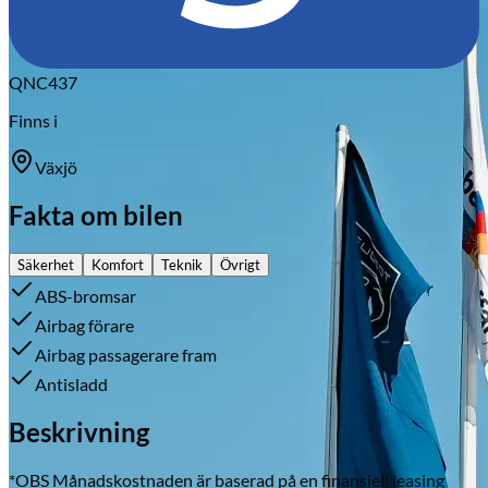
QNC437
Finns i
Växjö
Fakta om bilen
Säkerhet
Komfort
Teknik
Övrigt
ABS-bromsar
Airbag förare
Airbag passagerare fram
Antisladd
Beskrivning
*OBS Månadskostnaden är baserad på en finansiell leasing