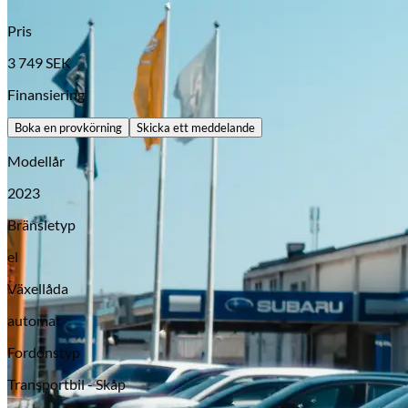
Pris
3 749
SEK
Finansiering
Boka en provkörning
Skicka ett meddelande
Modellår
2023
Bränsletyp
Opel
el
Växellåda
automat
Fordonstyp
Transportbil - Skåp