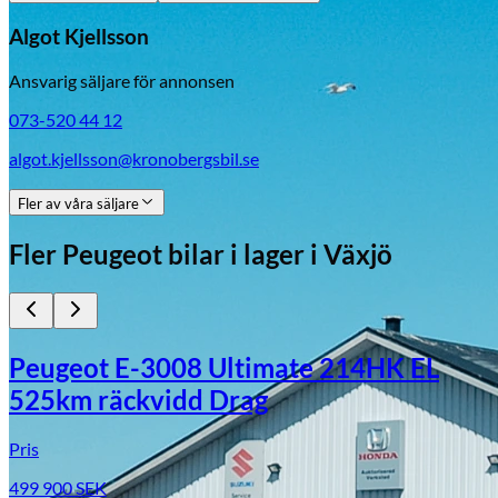
Algot Kjellsson
Ansvarig säljare för annonsen
073-520 44 12
algot.kjellsson@kronobergsbil.se
Fler av våra säljare
Fler
Peugeot
bilar i lager
i Växjö
Peugeot E-3008 Ultimate 214HK EL
525km räckvidd Drag
Pris
499 900
SEK