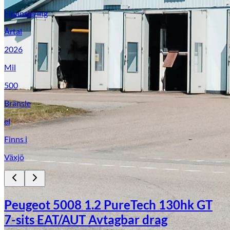
Finansiering
Årtal
2026
Mil
500
Bränsle
el
Finns i
Växjö
Peugeot 5008 1.2 PureTech 130hk GT
7-sits EAT/AUT Avtagbar drag