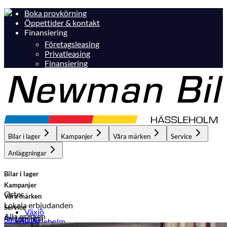
Boka provkörning
Öppettider & kontakt
Finansiering
Företagsleasing
Privatleasing
Finansiering
Bilar i lager
Kampanjer
Våra märken
Service
Anläggningar
Bilar i lager
Kampanjer
Orter
Våra märken
Lokala erbjudanden
Service
Växjö
Alla märken
Anläggningar
Sälj din bil
Hässleholm
Hässleholm