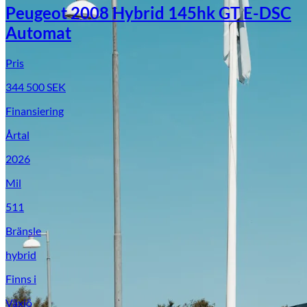
Peugeot 2008 Hybrid 145hk GT E-DSC
Automat
Pris
344 500
SEK
Finansiering
Årtal
2026
Mil
511
Bränsle
hybrid
Finns i
Växjö