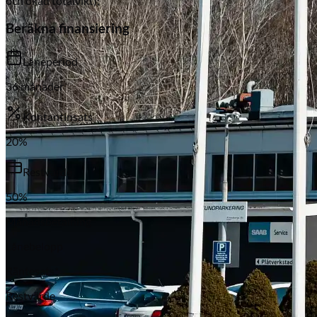
och ökad totalvikt);
Beräkna finansiering
Låneperiod
36
månader
Kontantinsats
20
%
Subaru
Restvärde
50
%
Månadsbetalning
Lånebelopp
Räntesats*
Restvärde