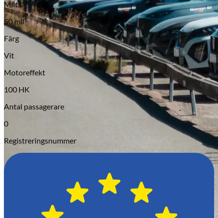
Miltal
Serviceverkstad
50 mil
Färg
Vit
Motoreffekt
100 HK
Antal passagerare
0
Registreringsnummer