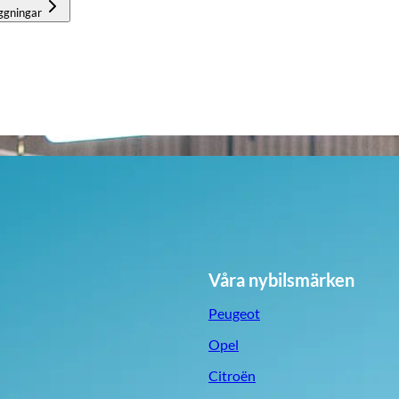
ggningar
Våra nybilsmärken
Peugeot
Opel
Citroën