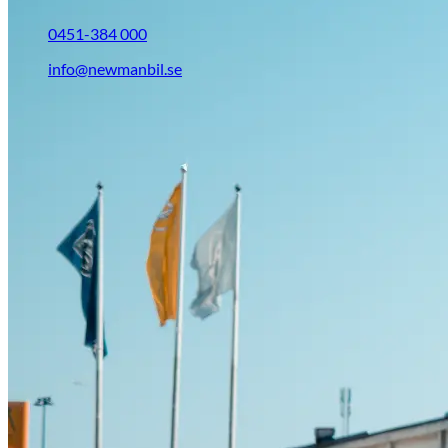
0451-384 000
info@newmanbil.se
Opel