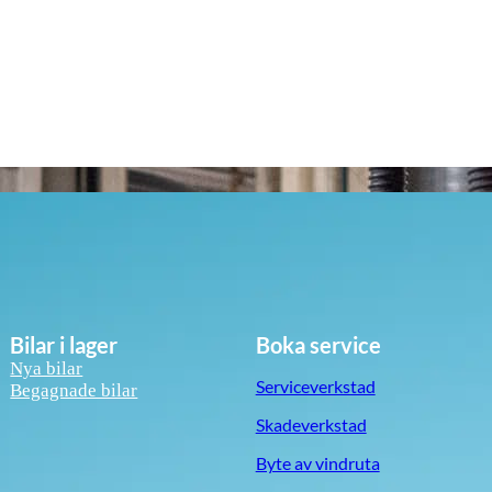
Bilar i lager
Boka service
Nya bilar
Serviceverkstad
Begagnade bilar
Skadeverkstad
Byte av vindruta