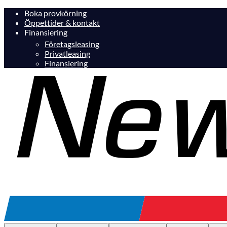
Boka provkörning
Öppettider & kontakt
Finansiering
Företagsleasing
Privatleasing
Finansiering