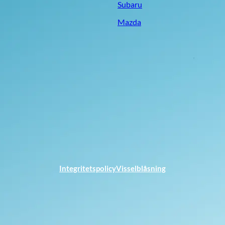
Subaru
Mazda
Integritetspolicy
Visselblåsning