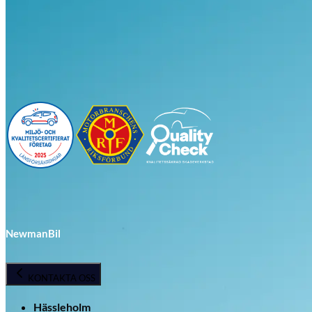
Visa alla bilar i lager
NewmanBil
KONTAKTA OSS
Hässleholm