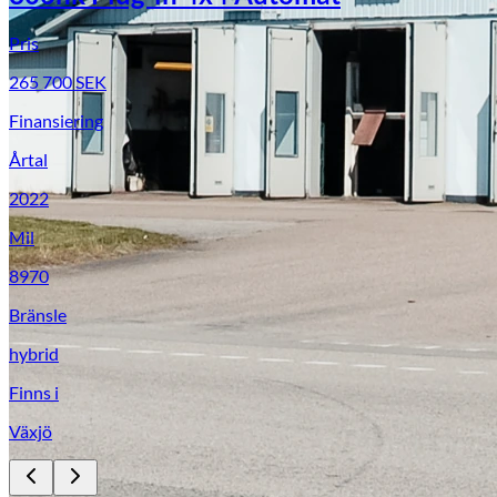
Pris
265 700
SEK
Finansiering
Årtal
2022
Mil
8970
Bränsle
hybrid
Finns i
Växjö