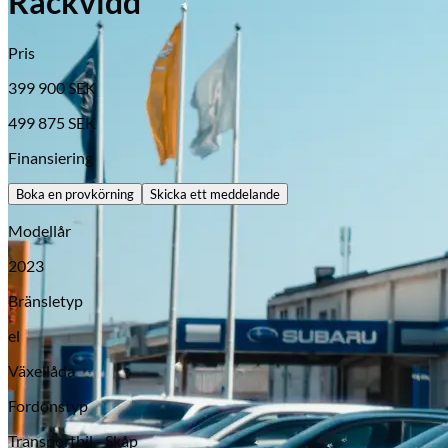
Räckvidd*
Pris
399 900
SEK
499 875
SEK
Finansiering
Boka en provkörning
Skicka ett meddelande
Modellår
Opel
2023
Bränsletyp
el
Växellåda
Fordonstyp
Transportbil - Skåp