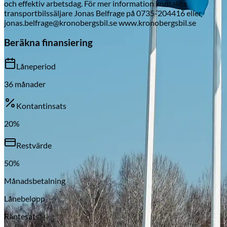
och effektiv arbetsdag. För mer information kontakta
transportbilssäljare Jonas Belfrage på 0735-204416 eller
jonas.belfrage@kronobergsbil.se www.kronobergsbil.se
Beräkna finansiering
Skadeverkstad
Låneperiod
36
månader
Kontantinsats
20
%
Restvärde
50
%
Månadsbetalning
Lånebelopp
Räntesats*