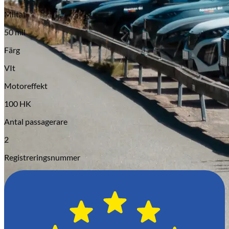
Serviceverkstad
Miltal
50 mil
Färg
VIt
Motoreffekt
100 HK
Antal passagerare
2
Registreringsnummer