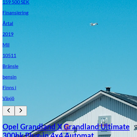
159 500
SEK
Finansiering
Årtal
2019
Mil
10511
Bränsle
bensin
Finns i
Växjö
Opel Grandland X Grandland Ultimate
300hk Plug-in 4x4 Automat