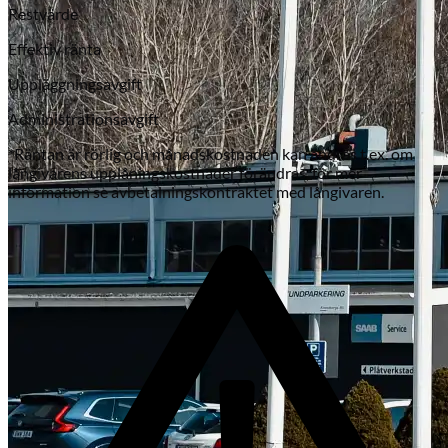
Restvärde
Effektiv ränta
Uppläggningsavgift
Administrationsavgift
*Räntan är rörlig och månadskostnaden kan ändras t.ex. om
långivarens upplåningskostnader förändras, för mer
information se avbetalningskontraktet med långivaren.
Subaru