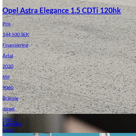
Opel Astra Elegance 1.5 CDTi 120hk
Pris
144 500
SEK
Finansiering
Årtal
2020
Laga stenskott
Mil
9060
Bränsle
diesel
Finns i
Laholm
Växjö