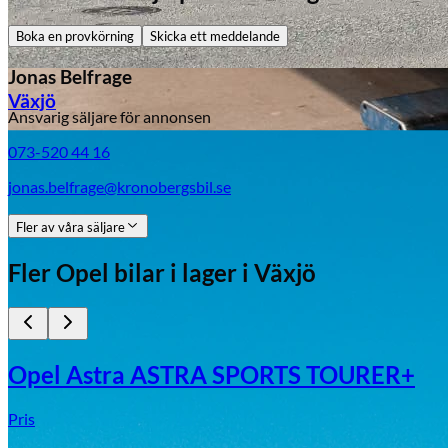
Boka en provkörning
Skicka ett meddelande
Jonas Belfrage
Växjö
Ansvarig säljare för annonsen
073-520 44 16
Byte av vindruta
jonas.belfrage@kronobergsbil.se
Fler av våra säljare
Fler
Opel
bilar i lager
i Växjö
Mazda
Opel Astra ASTRA SPORTS TOURER+
Fordonstyp
Mopedbil
Pickup
Transportbil
Personbil
Pris
Visa alla fordon