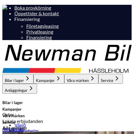
Boka provkörning
Öppettider & kontakt
Finansiering
Företagsleasing
Privatleasing
Finansiering
Bilar i lager
Kampanjer
Våra märken
Service
Anläggningar
Bilar i lager
Kampanjer
Orter
Våra märken
Lokala erbjudanden
Service
Växjö
Alla märken
Anläggningar
Sälj din bil
Hässleholm
Hässleholm