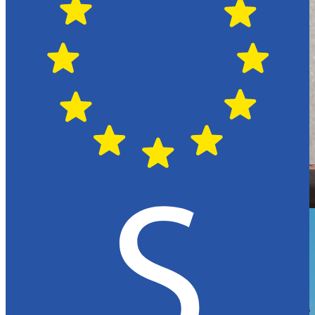
Hässleholm
Citroën