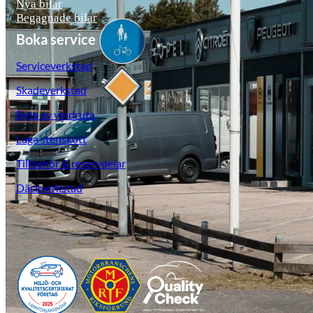
Nya bilar
Begagnade bilar
Boka service
Serviceverkstad
Skadeverkstad
Byte av vindruta
Laga stenskott
Tillbehör & reservdelar
Däckverkstad