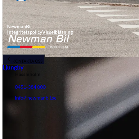
NewmanBil
Integritetspolicy
Visselblåsning
KONTAKTA OSS
Ljungby
Hässleholm
0451-384 000
info@newmanbil.se