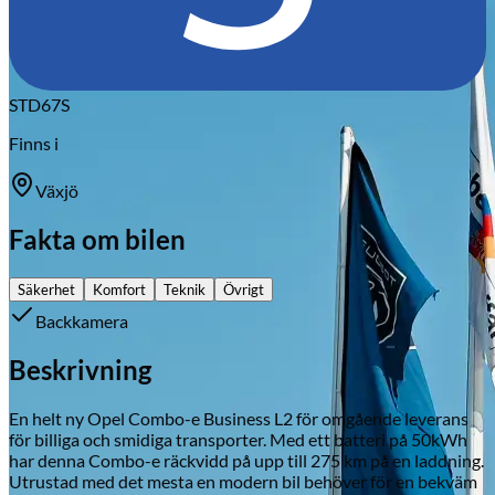
STD67S
Finns i
Växjö
Fakta om bilen
Säkerhet
Komfort
Teknik
Övrigt
Backkamera
Beskrivning
En helt ny Opel Combo-e Business L2 för omgående leverans
för billiga och smidiga transporter. Med ett batteri på 50kWh
har denna Combo-e räckvidd på upp till 275 km på en laddning.
Utrustad med det mesta en modern bil behöver för en bekväm