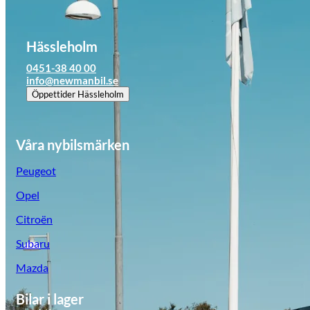
Hässleholm
0451-38 40 00
info@newmanbil.se
Öppettider
Hässleholm
Våra nybilsmärken
Peugeot
Opel
Citroën
Subaru
Mazda
Bilar i lager