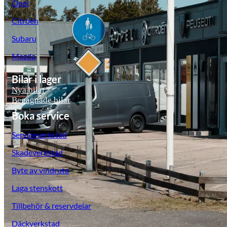
Opel
Citroën
Subaru
Mazda
Bilar i lager
Nya bilar
Begagnade bilar
Boka service
Serviceverkstad
Skadeverkstad
Byte av vindruta
Laga stenskott
Tillbehör & reservdelar
Däckverkstad