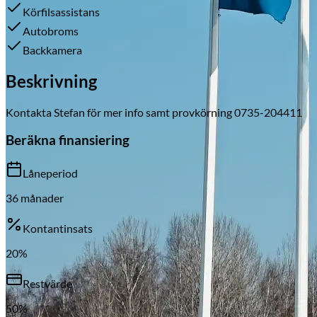
Körfilsassistans
Autobroms
Backkamera
Skadeverkstad
Beskrivning
Kontakta Stefan för mer info samt provkörning 0735-204411
Beräkna finansiering
Låneperiod
36
månader
Kontantinsats
20
%
Restvärde
50
%