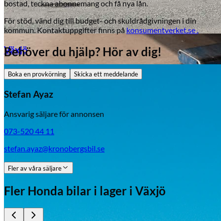
bostad, teckna abonnemang och få nya lån.
För stöd, vänd dig till budget- och skuldrådgivningen i din
kommun. Kontaktuppgifter finns på
konsumentverket.se .
Växjö
Behöver du hjälp? Hör av dig!
Boka en provkörning
Skicka ett meddelande
Byte av vindruta
Stefan Ayaz
Ansvarig säljare för annonsen
073-520 44 11
stefan.ayaz@kronobergsbil.se
Fler av våra säljare
Mazda
Fordonstyp
Fler
Honda
bilar i lager
i Växjö
Mopedbil
Pickup
Transportbil
Personbil
Visa alla fordon