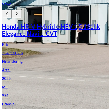
Växjö
Honda HR-V Hybrid e:HEV 1,5 131hk
Elegance Navi e-CVT
Pris
324 500
SEK
Finansiering
Årtal
2025
Mil
996
Bränsle