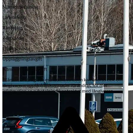
Månadsbetalning
Lånebelopp
Räntesats*
Restvärde
Effektiv ränta
Uppläggningsavgift
Subaru
Administrationsavgift
*Räntan är rörlig och månadskostnaden kan ändras t.ex. om
långivarens upplåningskostnader förändras, för mer
information se avbetalningskontraktet med långivaren.