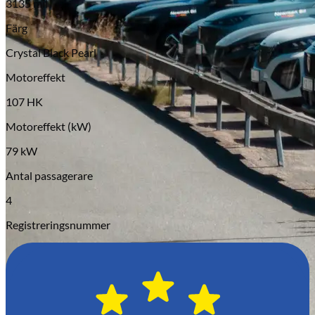
3135 mil
Serviceverkstad
Färg
Crystal Black Pearl
Motoreffekt
107 HK
Motoreffekt (kW)
79 kW
Antal passagerare
4
Registreringsnummer