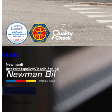
Ljungby
NewmanBil
Integritetspolicy
Visselblåsning
KONTAKTA OSS
Hässleholm