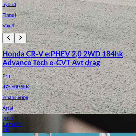
hybrid
Finns i
Växjö
Honda CR-V e:PHEV 2,0 2WD 184hk
Advance Tech e-CVT Avt drag
Laga stenskott
Pris
475 600
SEK
Finansiering
Årtal
2024
Laholm
Mil