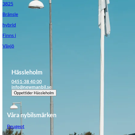
3825
Bränsle
hybrid
Finns i
Växjö
Hässleholm
0451-38 40 00
info@newmanbil.se
Öppettider
Hässleholm
Våra nybilsmärken
Peugeot