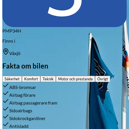
PMP34H
Finns i
Växjö
Fakta om bilen
Säkerhet
Komfort
Teknik
Motor och prestanda
Övrigt
ABS-bromsar
Airbag förare
Airbag passagerare fram
Sidoairbags
Sidokrockgardiner
Antisladd