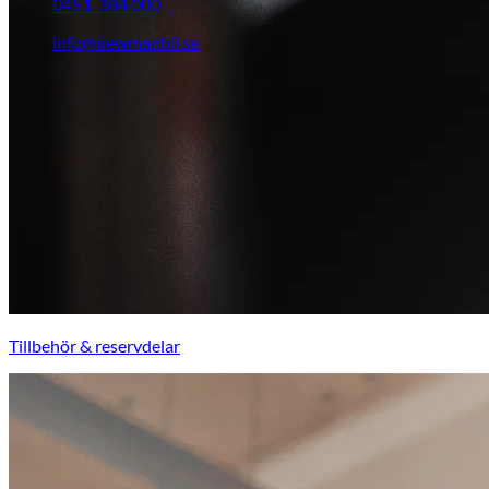
0451-384 000
info@newmanbil.se
Tillbehör & reservdelar