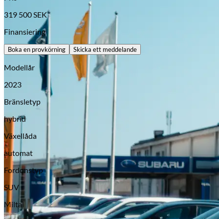
319 500
SEK
Finansiering
Boka en provkörning
Skicka ett meddelande
Modellår
2023
Bränsletyp
hybrid
Opel
Växellåda
automat
Fordonstyp
SUV
Miltal