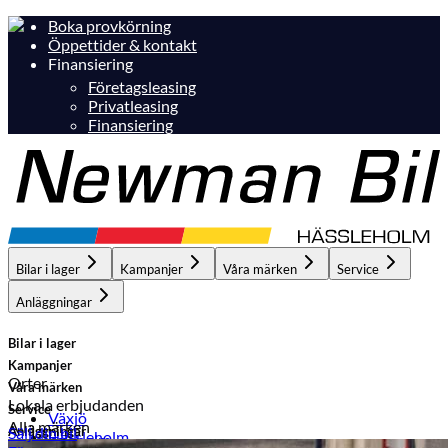
Boka provkörning
Öppettider & kontakt
Finansiering
Företagsleasing
Privatleasing
Finansiering
Bilar i lager
Kampanjer
Våra märken
Service
Anläggningar
Bilar i lager
Kampanjer
Orter
Våra märken
Lokala erbjudanden
Service
Växjö
Alla märken
Anläggningar
Sälj din bil
Hässleholm
Hässleholm