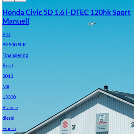
Honda Civic 5D 1.6 i-DTEC 120hk Sport
Manuell
Pris
99 500
SEK
Finansiering
Årtal
2013
Mil
13000
Bränsle
diesel
Finns i