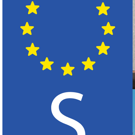
Hässleholm
Citroën